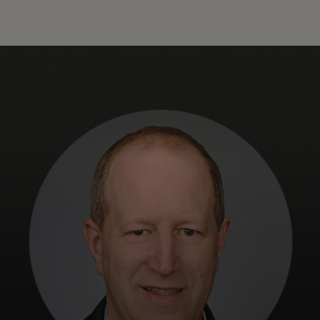
Neked
Vállalkozásoknak
A világért
Innovátoroknak
Hírek és trendek