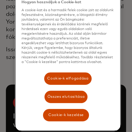
Hogyan használjuk a Cookie-kat
pozíciókat, ahol technológiai startupokkal
A cookie-kat és a harmadik felek cookie-jait az oldalunk
dolgozott Bostonban, valamint New
fejlesztésére, közönségmérésre, a látogatói élmény
javítására, valamint az Ön böngészési
Yorkban és Washingtonban, ahol
tevékenységeinek és érdeklődési körének megfelelő
kormányzati és vállalati ügyekre
hirdetések ezen vagy egyéb oldalakon való
megjelenítésére használjuk. Az oldal alján bármikor
fókuszált.
megváltoztathatja a preferenciáit, illetve
engedélyezhet vagy letilthat bizonyos funkciókat.
Kérjük, vegye figyelembe, hogy bizonyos általunk
Issokson politikatudományi diplomát
használt cookie-k nélkülözhetetlenek az oldal egyes
szerzett az American Universityn.
részeinek megfelelő működéséhez. További részleteket
a "Cookie-k kezelése" pontra kattintva olvashat.
Cookie-k elfogadása
Összes elutasítása
Ismerd meg a Mastercard
Cookie-k kezelése
vezetőségének többi tagját