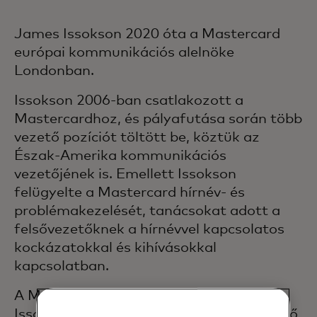
James Issokson 2020 óta a Mastercard
európai kommunikációs alelnöke
Londonban.
Issokson 2006-ban csatlakozott a
Mastercardhoz, és pályafutása során több
vezető pozíciót töltött be, köztük az
Észak-Amerika kommunikációs
vezetőjének is. Emellett Issokson
felügyelte a Mastercard hírnév- és
problémakezelését, tanácsokat adott a
felsővezetőknek a hírnévvel kapcsolatos
kockázatokkal és kihívásokkal
kapcsolatban.
A Mastercardhoz való csatlakozás előtt
Issokson több PR-cégnél töltött be vezető