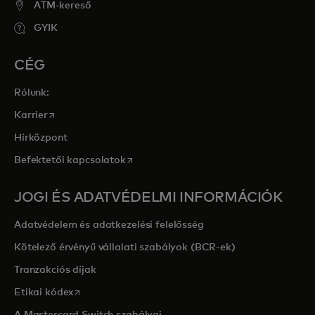
ATM-kereső
GYIK
CÉG
Rólunk:
opens in a new tab
Karrier
Hírközpont
opens in a new tab
Befektetői kapcsolatok
JOGI ÉS ADATVÉDELMI INFORMÁCIÓK
Adatvédelem és adatkezelési felelősség
Kötelező érvényű vállalati szabályok (BCR-ek)
Tranzakciós díjak
opens in a new tab
Etikai kódex