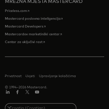
MREŽNA MJESTA MASTERCARD
opens in a new tab
Priceless.com
opens in a new tab
Mastercard poslovna inteligencija
opens in a new tab
Mastercard Developers
opens in a new tab
Mastercardov marketinški centar
opens in a new tab
Centar za uključivi rast
Privatnost
Uvjeti
Upravljanje kolačićima
© 1994–2026 Mastercard.
LinkedIn
Facebook
Twitter/X
Youtube
Select
a