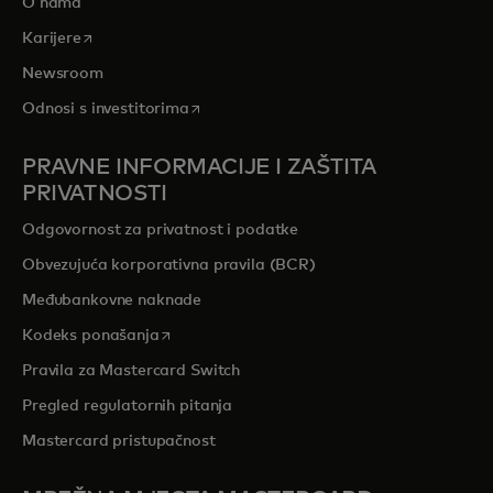
O nama
opens in a new tab
Karijere
Newsroom
opens in a new tab
Odnosi s investitorima
PRAVNE INFORMACIJE I ZAŠTITA
PRIVATNOSTI
Odgovornost za privatnost i podatke
Obvezujuća korporativna pravila (BCR)
Međubankovne naknade
opens in a new tab
Kodeks ponašanja
Pravila za Mastercard Switch
Pregled regulatornih pitanja
Mastercard pristupačnost