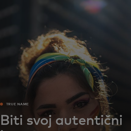
Za vas
Za poslovanje
Za svijet
Za inovatore
Novosti i trendovi
TRUE NAME
Biti svoj autentični