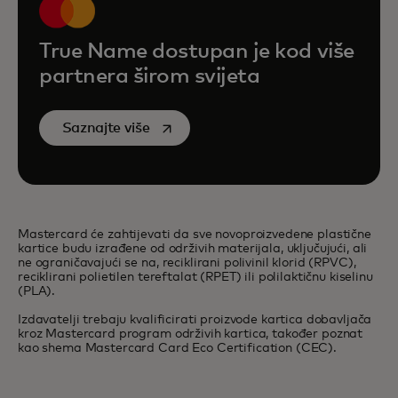
True Name dostupan je kod više
partnera širom svijeta
opens in a new tab
Saznajte više
Mastercard će zahtijevati da sve novoproizvedene plastične
kartice budu izrađene od održivih materijala, uključujući, ali
ne ograničavajući se na, reciklirani polivinil klorid (RPVC),
reciklirani polietilen tereftalat (RPET) ili polilaktičnu kiselinu
(PLA).​
Izdavatelji trebaju kvalificirati proizvode kartica dobavljača
kroz Mastercard program održivih kartica, također poznat
kao shema Mastercard Card Eco Certification (CEC).