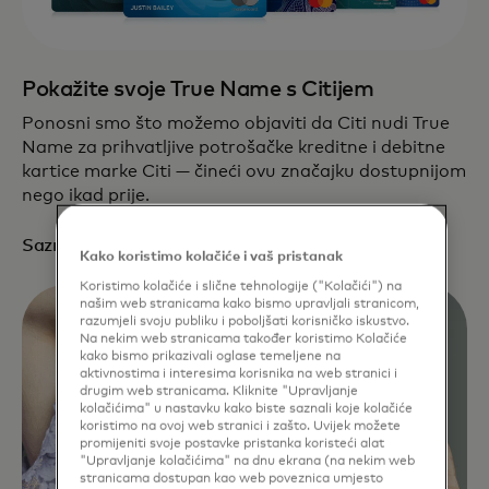
Pokažite svoje True Name s Citijem
Ponosni smo što možemo objaviti da Citi nudi True
Name za prihvatljive potrošačke kreditne i debitne
kartice marke Citi — čineći ovu značajku dostupnijom
nego ikad prije.
opens in a new tab
Saznajte više
Kako koristimo kolačiće i vaš pristanak
Koristimo kolačiće i slične tehnologije ("Kolačići") na
našim web stranicama kako bismo upravljali stranicom,
razumjeli svoju publiku i poboljšati korisničko iskustvo.
Na nekim web stranicama također koristimo Kolačiće
kako bismo prikazivali oglase temeljene na
aktivnostima i interesima korisnika na web stranici i
drugim web stranicama. Kliknite "Upravljanje
kolačićima" u nastavku kako biste saznali koje kolačiće
koristimo na ovoj web stranici i zašto. Uvijek možete
promijeniti svoje postavke pristanka koristeći alat
"Upravljanje kolačićima" na dnu ekrana (na nekim web
stranicama dostupan kao web poveznica umjesto