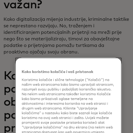
važan?
Kako digitalizacija mijenja industrije, kriminalne taktike
se neprestano razvijaju. No, traženjem i
identificiranjem potencijalnih prijetnji na mreži prije
nego što se materijaliziraju, timovi za obavještajne
podatke o prijetnjama pomažu tvrtkama da
proaktivno ojačaju svoju obranu.
Kako koristimo kolačiće i vaš pristanak
Koje se vrste
Koristimo kolačiće i slične tehnologije ("Kolačići") na
našim web stranicama kako bismo upravljali stranicom,
podataka koriste u
razumjeli svoju publiku i poboljšati korisničko iskustvo.
Na nekim web stranicama također koristimo Kolačiće
obavještajnim
kako bismo prikazivali oglase temeljene na
aktivnostima i interesima korisnika na web stranici i
drugim web stranicama. Kliknite "Upravljanje
podacima o
kolačićima" u nastavku kako biste saznali koje kolačiće
koristimo na ovoj web stranici i zašto. Uvijek možete
promijeniti svoje postavke pristanka koristeći alat
prijetnjama?
"Upravljanje kolačićima" na dnu ekrana (na nekim web
stranicama dostupan kao web poveznica umjesto