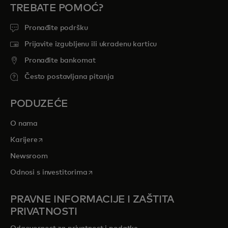
TREBATE POMOĆ?
Pronađite podršku
Prijavite izgubljenu ili ukradenu karticu
Pronađite bankomat
Često postavljana pitanja
PODUZEĆE
O nama
opens in a new tab
Karijere
Newsroom
opens in a new tab
Odnosi s investitorima
PRAVNE INFORMACIJE I ZAŠTITA
PRIVATNOSTI