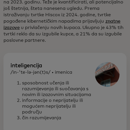
na 2023. godinu. Teže je kvantificirati, ali potencijalno
još štetnija, šteta nanesena ugledu. Prema
istraživanju tvrtke Hiscox iz 2024. godine, tvrtke
pogođene kibernetičkim napadima prijavljuju
znatne
izazove
u privlačenju novih kupaca. Ukupno je 43% tih
tvrtki reklo da su izgubile kupce, a 21% da su izgubile
poslovne partnere.
inteligencija
/in-'te-lə-jən(t)s/ • imenica
sposobnost učenja ili
razumijevanja ili suočavanja s
novim ili izazovnim situacijama
informacije o neprijatelju ili
mogućem neprijatelju ili
području
čin razumijevanja