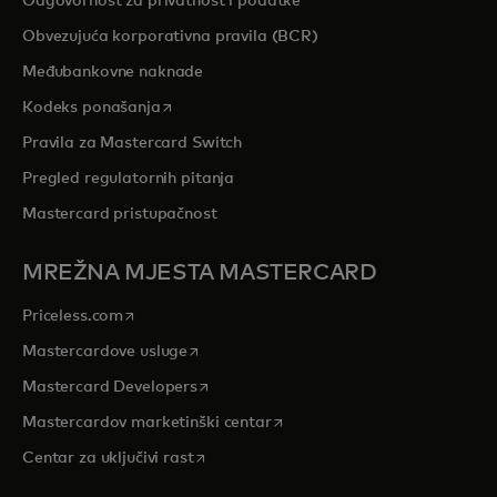
Odgovornost za privatnost i podatke
Obvezujuća korporativna pravila (BCR)
Međubankovne naknade
opens in a new tab
Kodeks ponašanja
Pravila za Mastercard Switch
Pregled regulatornih pitanja
Mastercard pristupačnost
MREŽNA MJESTA MASTERCARD
opens in a new tab
Priceless.com
opens in a new tab
Mastercardove usluge
opens in a new tab
Mastercard Developers
opens in a new tab
Mastercardov marketinški centar
opens in a new tab
Centar za uključivi rast