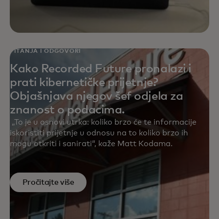
PITANJA I ODGOVORI
Kako Recorded Future pronalazi i
prati kibernetičke prijetnje?
Objašnjava njegov šef odjela za
znanost o podacima.
„To je u osnovi utrka: koliko brzo će te informacije
iskoristiti prijetnje u odnosu na to koliko brzo ih
mogu otkriti i sanirati“, kaže Matt Kodama.
Pročitajte više