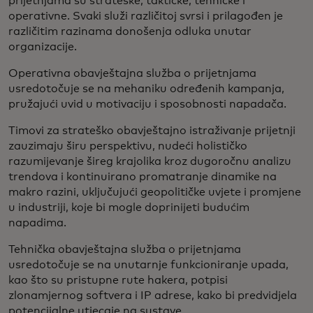
prijetnjama su strateške, taktičke, tehničke i
operativne. Svaki služi različitoj svrsi i prilagođen je
različitim razinama donošenja odluka unutar
organizacije.
Operativna obavještajna služba o prijetnjama
usredotočuje se na mehaniku određenih kampanja,
pružajući uvid u motivaciju i sposobnosti napadača.
Timovi za strateško obavještajno istraživanje prijetnji
zauzimaju širu perspektivu, nudeći holističko
razumijevanje šireg krajolika kroz dugoročnu analizu
trendova i kontinuirano promatranje dinamike na
makro razini, uključujući geopolitičke uvjete i promjene
u industriji, koje bi mogle doprinijeti budućim
napadima.
Tehnička obavještajna služba o prijetnjama
usredotočuje se na unutarnje funkcioniranje upada,
kao što su pristupne rute hakera, potpisi
zlonamjernog softvera i IP adrese, kako bi predvidjela
potencijalne utjecaje na sustave.