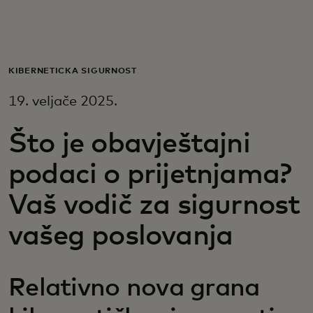
Za vas
Za poslovanje
KIBERNETIČKA SIGURNOST
19. veljače 2025.
Za svijet
Što je obavještajni
Za inovatore
podaci o prijetnjama?
Vaš vodič za sigurnost
Novosti i trendovi
vašeg poslovanja
Relativno nova grana