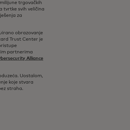
milijune trgovačkih
 tvrtke svih veličina
ješenja za
tinuirano obrazovanje
rd Trust Center je
pristupe
njim partnerima
ab
opens in a new tab
bersecurity Alliance
poduzeća. Uostalom,
nje koje stvara
ez straha.