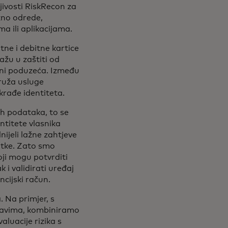
jivosti RiskRecon za
zno odrede,
ma ili aplikacijama.
tne i debitne kartice
žu u zaštiti od
ini poduzeća. Između
 new tab
pruža usluge
krađe identiteta.
ih podataka, to se
ntitete vlasnika
dnijeli lažne zahtjeve
vrtke. Zato smo
oji mogu potvrditi
 i validirati uređaj
ncijski račun.
 Na primjer, s
stavima, kombiniramo
luacije rizika s