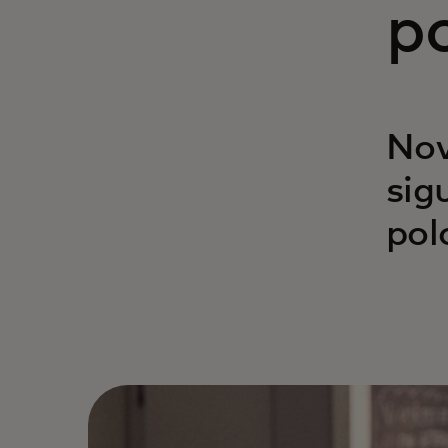
p
Nov
sig
pol