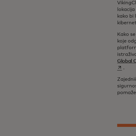
VikingCl
lokacija
kako bi 
kibernet
Kako se 
koje od
platfor
istraži
Global C
.
Zajedni
sigurno
pomaže 