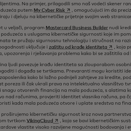
lijentima. Na primjer, prilagodili smo naš vodeći skener ran
opens in a new tab
oduzeća putem
My Cyber Risk
, omogućujući im da preci
ziraju i djeluju na kibernetičke prijetnje svojim web stranica
t u veljači, program
Mastercard Business Builder
nudi kredi
 poduzeća s uslugama kibernetičke sigurnosti koje im poma
nata te pružaju sigurnosnu tehnologiju i stručnost na raz
opens in a
pogodnosti uključuje i
zaštitu od krađe identiteta
, koja 
, upozorenja i rješavanja problema kako bi se zaštitila od 
ćina ljudi povezuje krađu identiteta sa zlouporabom osobn
goditi i događa se tvrtkama. Prevaranti mogu koristiti ide
li zaposlenika kako bi lažno podnijeli zahtjeve za kredite, po
t poreza ili čak ukrali prava na intelektualno vlasništvo t
i snagu otvorenih financija na mala poduzeća, s alatima k
vo nad računima, provjeriti identitet vlasnika računa, pa čak
koristi kada mala poduzeća otvore i uplate sredstva na fina
 proširujemo kibernetičku sigurnost kroz nova partnerstva.
opens in a new tab
nom tvrtkom
VikingCloud
, koja se bavi kibernetičkim su
rdove vlastite visoko razvijene mogućnosti bodovanja i eva