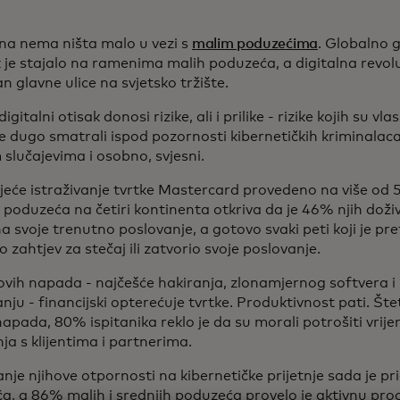
na nema ništa malo u vezi s
malim poduzećima
. Globalno 
k je stajalo na ramenima malih poduzeća, a digitalna revo
an glavne ulice na svjetsko tržište.
digitalni otisak donosi rizike, ali i prilike - rizike kojih su v
se dugo smatrali ispod pozornosti kibernetičkih kriminalaca
slučajevima i osobno, svjesni.
jeće istraživanje tvrtke Mastercard provedeno na više od 5
 poduzeća na četiri kontinenta otkriva da je 46% njih doživ
a svoje trenutno poslovanje, a gotovo svaki peti koji je p
o zahtjev za stečaj ili zatvorio svoje poslovanje.
 ovih napada - najčešće hakiranja, zlonamjernog softvera 
anju - financijski opterećuje tvrtke. Produktivnost pati. Šte
apada, 80% ispitanika reklo je da su morali potrošiti vri
ja s klijentima i partnerima.
nje njihove otpornosti na kibernetičke prijetnje sada je pr
a, a 86% malih i srednjih poduzeća provelo je aktivnu proc