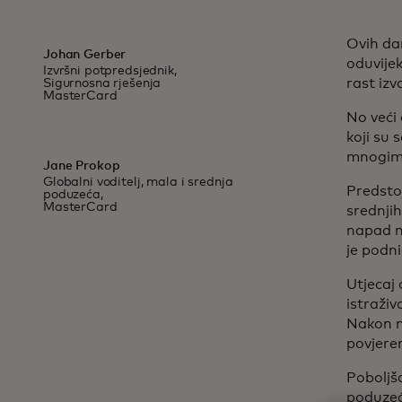
Ovih da
Johan Gerber
oduvije
Izvršni potpredsjednik,
rast izv
Sigurnosna rješenja
MasterCard
No veći 
koji su 
mnogim 
Jane Prokop
Globalni voditelj, mala i srednja
Predsto
poduzeća,
MasterCard
srednjih
napad n
je podni
Utjecaj
istraživ
Nakon n
povjeren
Poboljša
poduzeć