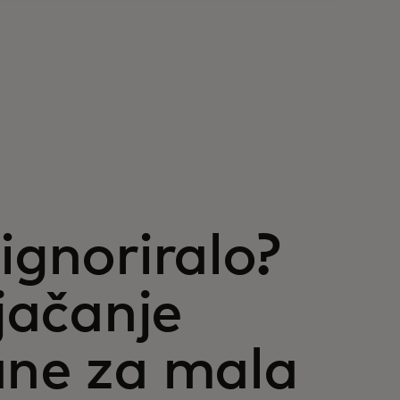
ignoriralo?
 jačanje
ane za mala