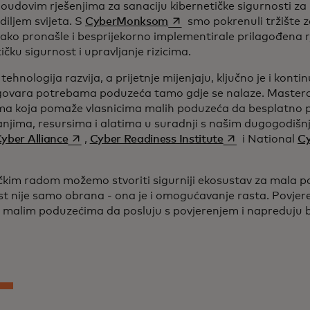
oudovim rješenjima za sanaciju kibernetičke sigurnosti za 
opens in a new tab
 diljem svijeta. S
CyberMonksom
smo pokrenuli tržište za
lako pronašle i besprijekorno implementirale prilagođena r
ičku sigurnost i upravljanje rizicima.
tehnologija razvija, a prijetnje mijenjaju, ključno je i kon
govara potrebama poduzeća tamo gdje se nalaze. Masterca
ma koja pomaže vlasnicima malih poduzeća da besplatno 
vanjima, resursima i alatima u suradnji s našim dugogodiš
opens in a new tab
opens in a new t
yber Alliance
,
Cyber Readiness Institute
i National
Cy
čkim radom možemo stvoriti sigurniji ekosustav za mala 
st nije samo obrana - ona je i omogućavanje rasta. Povjere
malim poduzećima da posluju s povjerenjem i napreduju b