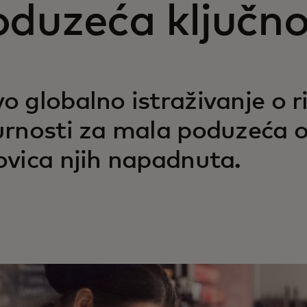
oduzeća ključn
o globalno istraživanje o r
urnosti za mala poduzeća o
ovica njih napadnuta.