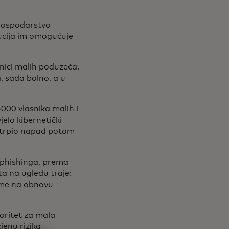
gospodarstvo
lucija im omogućuje
lasnici malih poduzeća,
, sada bolno, a u
000 vlasnika malih i
jelo kibernetički
retrpio napad potom
i phishinga, prema
ta na ugledu traje:
jeme na obnovu
ioritet za mala
jenu rizika