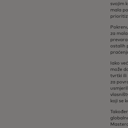
svojim k
mala p
prioriti
Pokrenu
za mala
prevara
ostalih 
praćenja
Iako ve
može do
tvrtki i
za povra
usmjeril
vlasništ
koji se 
Također
global
Masterca