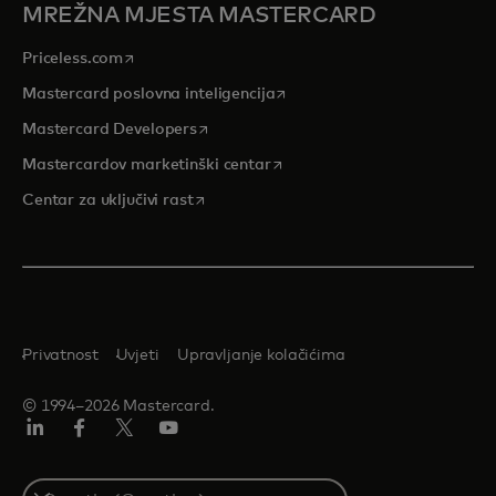
MREŽNA MJESTA MASTERCARD
opens in a new tab
Priceless.com
opens in a new tab
Mastercard poslovna inteligencija
opens in a new tab
Mastercard Developers
opens in a new tab
Mastercardov marketinški centar
opens in a new tab
Centar za uključivi rast
Privatnost
Uvjeti
Upravljanje kolačićima
© 1994–2026 Mastercard.
LinkedIn
Facebook
Twitter/X
Youtube
Select