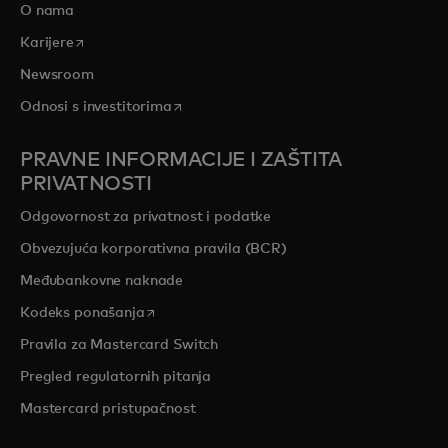
O nama
opens in a new tab
Karijere
Newsroom
opens in a new tab
Odnosi s investitorima
PRAVNE INFORMACIJE I ZAŠTITA
PRIVATNOSTI
Odgovornost za privatnost i podatke
Obvezujuća korporativna pravila (BCR)
Međubankovne naknade
opens in a new tab
Kodeks ponašanja
Pravila za Mastercard Switch
Pregled regulatornih pitanja
Mastercard pristupačnost