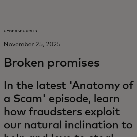
Za vas
Za poslovanje
CYBERSECURITY
November 25, 2025
Za svijet
Broken promises
Za inovatore
In the latest 'Anatomy of
Novosti i trendovi
a Scam' episode, learn
how fraudsters exploit
our natural inclination to