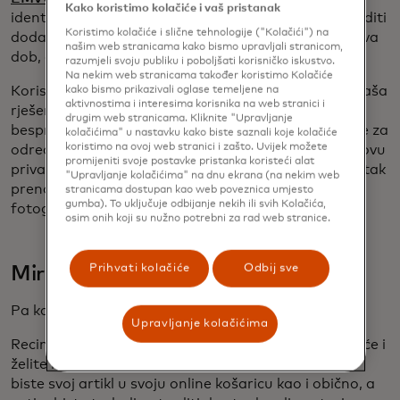
Kako koristimo kolačiće i vaš pristanak
identitetskih atributa, izdavatelji uskoro moći potvrditi
Koristimo kolačiće i slične tehnologije ("Kolačići") na
dodatne atribute korisnika kartica, kao što su njihova
našim web stranicama kako bismo upravljali stranicom,
dob, datum rođenja ili adresa.
razumjeli svoju publiku i poboljšati korisničko iskustvo.
Na nekim web stranicama također koristimo Kolačiće
Koristeći tehnologiju koja stoji iza platnih kartica, naša
kako bismo prikazivali oglase temeljene na
aktivnostima i interesima korisnika na web stranici i
rješenja omogućit će našim partnerima da
drugim web stranicama. Kliknite "Upravljanje
besprijekorno provjere ispunjava li potrošač kriterije za
kolačićima" u nastavku kako biste saznali koje kolačiće
koristimo na ovoj web stranici i zašto. Uvijek možete
određenu robu i usluge, a istovremeno zaštite njegovu
promijeniti svoje postavke pristanka koristeći alat
privatnost. Time se eliminira često nezgrapan zadatak
"Upravljanje kolačićima" na dnu ekrana (na nekim web
prenošenja dokumenata poput osobne iskaznice s
stranicama dostupan kao web poveznica umjesto
gumba). To uključuje odbijanje nekih ili svih Kolačića,
fotografijom, dokaza o prebivalištu ili putovnice.
osim onih koji su nužno potrebni za rad web stranice.
Prihvati kolačiće
Odbij sve
Mir u svakoj transakciji i interakciji
Pa kako to funkcionira?
Upravljanje kolačićima
Recimo da ste upravo zaključili kupnju svoje prve kuće i
želite naručiti bocu šampanjca za proslavu. Stavili
biste svoj artikl u svoju online košaricu kao i obično, a