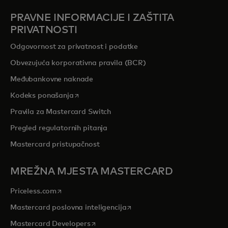
PRAVNE INFORMACIJE I ZAŠTITA
PRIVATNOSTI
Odgovornost za privatnost i podatke
Obvezujuća korporativna pravila (BCR)
Međubankovne naknade
opens in a new tab
Kodeks ponašanja
Pravila za Mastercard Switch
Pregled regulatornih pitanja
Mastercard pristupačnost
MREŽNA MJESTA MASTERCARD
opens in a new tab
Priceless.com
opens in a new tab
Mastercard poslovna inteligencija
opens in a new tab
Mastercard Developers