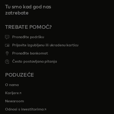
Tu smo kad god nas
zatrebate
TREBATE POMOĆ?
Pronađite podršku
Prijavite izgubljenu ili ukradenu karticu
Pronađite bankomat
Često postavljana pitanja
PODUZEĆE
O nama
opens in a new tab
Karijere
Newsroom
opens in a new tab
Odnosi s investitorima