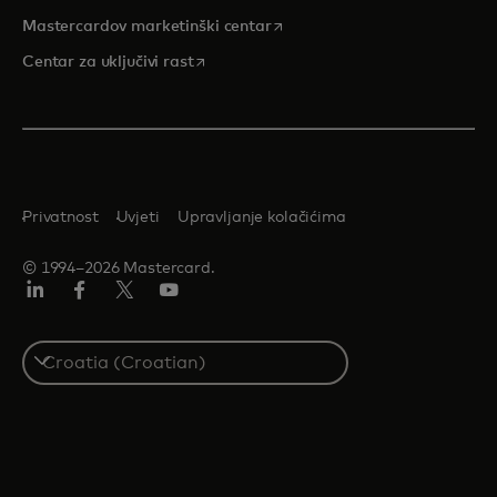
opens in a new tab
Mastercardov marketinški centar
opens in a new tab
Centar za uključivi rast
Privatnost
Uvjeti
Upravljanje kolačićima
© 1994–2026 Mastercard.
LinkedIn
Facebook
Twitter/X
Youtube
Select
a
country