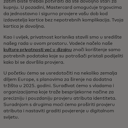
zatim biste trebali potvrditi da ste dovoljno stari za
kupnju. U pozadini, Mastercard omogućuje trgovcima
da jednostavno i sigurno provjere vašu dob kod
izdavatelja kartice bez nepotrebnih komplikacija. Tvoja
kartica je dovoljna.
Kao i uvijek, privatnost korisnika stavili smo u središte
našeg rada u ovom prostoru. Vodeće načelo naše
kulture privatnosti već u dizajnu
znači korištenje samo
potrebnih podataka koje su potrošači pristali podijeliti
kako bi se dovršila provjera.
U početku ćemo se usredotočiti na nekoliko zemalja
diljem Europe, s planovima za širenje na dodatna
tržišta u 2025. godini. Surađivat ćemo s vladama i
organizacijama koje traže besprijekorne načine za
precizniju i pouzdaniju provjeru atributa identiteta.
Suradnjom s drugima moći ćemo proširiti provjeru
atributa i nastaviti graditi povjerenje u digitalnom
svijetu.