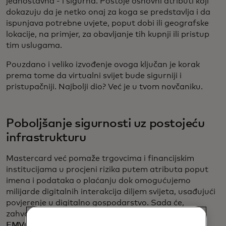
jednostavna - i sigurna. Postoje osnovni atributi koji
dokazuju da je netko onaj za koga se predstavlja i da
ispunjava potrebne uvjete, poput dobi ili geografske
lokacije, na primjer, za obavljanje tih kupnji ili pristup
tim uslugama.
Pouzdano i veliko izvođenje ovoga ključan je korak
prema tome da virtualni svijet bude sigurniji i
pristupačniji. Najbolji dio? Već je u tvom novčaniku.
Poboljšanje sigurnosti uz postojeću
infrastrukturu
Mastercard već pomaže trgovcima i financijskim
institucijama u procjeni rizika putem atributa poput
imena i podataka o plaćanju dok omogućujemo
milijarde digitalnih interakcija diljem svijeta, usađujući
povjerenje u digitalno gospodarstvo. Sada će,
zahvaljujući novim industrijskim specifikacijama
EMVCo-a
i Mastercardovoj usluzi provjere