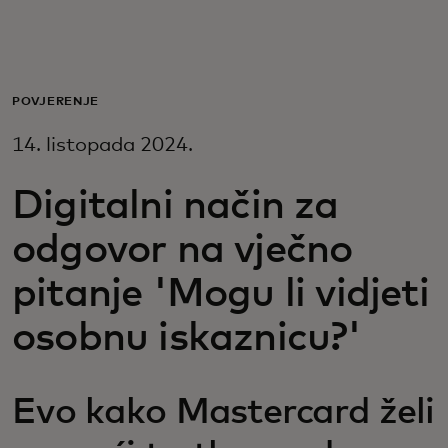
Za vas
Za poslovanje
POVJERENJE
14. listopada 2024.
Za svijet
Digitalni način za
Za inovatore
odgovor na vječno
pitanje 'Mogu li vidjeti
Novosti i trendovi
osobnu iskaznicu?'
Evo kako Mastercard želi