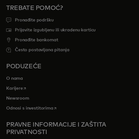
TREBATE POMOĆ?
Pronađite podršku
Prijavite izgubljenu ili ukradenu karticu
Pronađite bankomat
Često postavljana pitanja
PODUZEĆE
O nama
opens in a new tab
Karijere
Newsroom
opens in a new tab
Odnosi s investitorima
PRAVNE INFORMACIJE I ZAŠTITA
PRIVATNOSTI