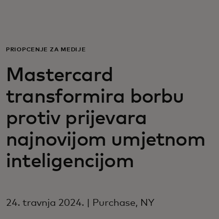
Za vas
Za poslovanje
PRIOPĆENJE ZA MEDIJE
Mastercard
Za svijet
transformira borbu
Za inovatore
protiv prijevara
najnovijom umjetnom
Novosti i trendovi
inteligencijom
24. travnja 2024. | Purchase, NY