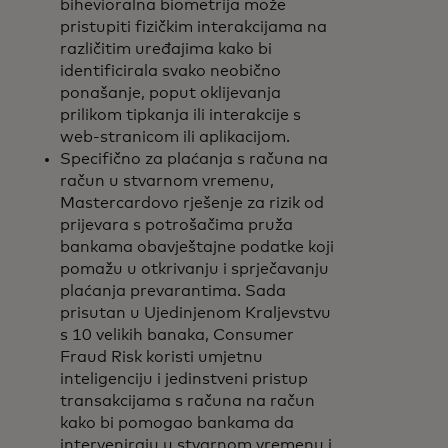
bihevioralna biometrija može
pristupiti fizičkim interakcijama na
različitim uređajima kako bi
identificirala svako neobično
ponašanje, poput oklijevanja
prilikom tipkanja ili interakcije s
web-stranicom ili aplikacijom.
Specifično za plaćanja s računa na
račun u stvarnom vremenu,
Mastercardovo rješenje za rizik od
prijevara s potrošačima pruža
bankama obavještajne podatke koji
pomažu u otkrivanju i sprječavanju
plaćanja prevarantima. Sada
prisutan u Ujedinjenom Kraljevstvu
s 10 velikih banaka, Consumer
Fraud Risk koristi umjetnu
inteligenciju i jedinstveni pristup
transakcijama s računa na račun
kako bi pomogao bankama da
interveniraju u stvarnom vremenu i