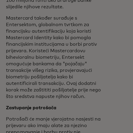
100 milijuna funti ako bi druge banke
slijedile njihove rezultate.
Mastercard također surađuje s
Entersektom, globalnom tvrtkom za
financijsku autentifikaciju koja koristi
Mastercard Identity kako bi pomogla
financijskim institucijama u borbi protiv
prijevara. Koristeći Mastercardovu
bihevioralnu biometriju, Entersekt
omogućuje bankama da "pojačaju"
transakcije višeg rizika, provjeravajući
biometriju pošiljatelja kako bi
autentificirali transakciju. Ovaj dodatni
korak može zaštititi pošiljatelje prije nego
što sredstva napuste njihov račun.
Zastupanje potrošača
Potrošači će manje vjerojatno nasjesti na
prijevaru ako imaju alate za njezino
prepoznavanje i borbu protiv nje.