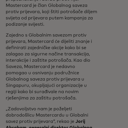
Mastercard je član Globalnog saveza
protiv prijevara, koji štiti potrošače diljem
svijeta od prijevara putem kampanja za
podizanje svijesti.
Zajedno s Globalnim savezom protiv
prijevara, Mastercard će dijeliti znanje i
definirati zajedničke akcije kako bi se
zalagao za sigurne načine transakcija,
interakcije i zaštite potrošača. Kao dio
Saveza, Mastercard je nedavno
pomogao u osnivanju podružnice
Globalnog saveza protiv prijevara u
Singapuru, okupljajući organizacije u
regiji kako bi surađivale na novim
rješenjima za zaštitu potrošača.
„Zadovoljstvo nam je poželjeti
dobrodošlicu Mastercardu u Globalni
savez protiv prijevara“, rekao je
Jorij
Abraham, generalni direktor Globalnog