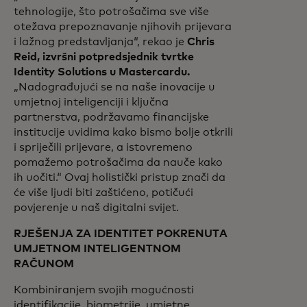
tehnologije, što potrošačima sve više
otežava prepoznavanje njihovih prijevara
i lažnog predstavljanja“, rekao je
Chris
Reid, izvršni potpredsjednik tvrtke
Identity Solutions u Mastercardu.
„Nadograđujući se na naše inovacije u
umjetnoj inteligenciji i ključna
partnerstva, podržavamo financijske
institucije uvidima kako bismo bolje otkrili
i spriječili prijevare, a istovremeno
pomažemo potrošačima da nauče kako
ih uočiti.“ Ovaj holistički pristup znači da
će više ljudi biti zaštićeno, potičući
povjerenje u naš digitalni svijet.
RJEŠENJA ZA IDENTITET POKRENUTA
UMJETNOM INTELIGENTNOM
RAČUNOM
Kombiniranjem svojih mogućnosti
identifikacije, biometrije, umjetne