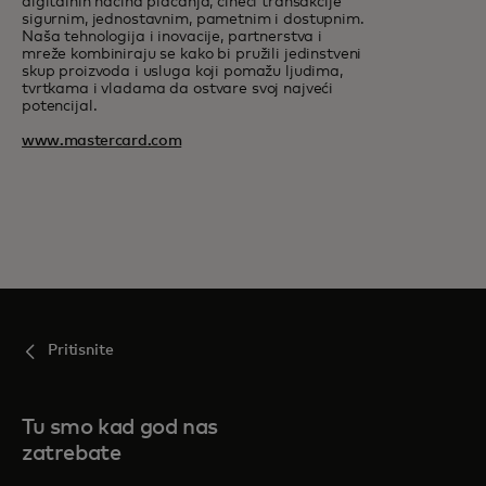
digitalnih načina plaćanja, čineći transakcije
sigurnim, jednostavnim, pametnim i dostupnim.
Naša tehnologija i inovacije, partnerstva i
mreže kombiniraju se kako bi pružili jedinstveni
skup proizvoda i usluga koji pomažu ljudima,
tvrtkama i vladama da ostvare svoj najveći
potencijal.
www.mastercard.com
Pritisnite
Tu smo kad god nas
zatrebate