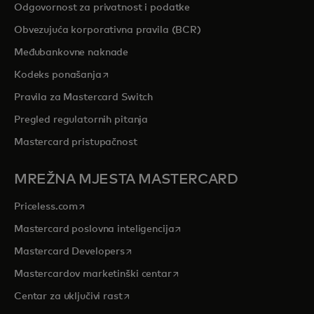
Odgovornost za privatnost i podatke
Obvezujuća korporativna pravila (BCR)
Međubankovne naknade
opens in a new tab
Kodeks ponašanja
Pravila za Mastercard Switch
Pregled regulatornih pitanja
Mastercard pristupačnost
MREŽNA MJESTA MASTERCARD
opens in a new tab
Priceless.com
opens in a new tab
Mastercard poslovna inteligencija
opens in a new tab
Mastercard Developers
opens in a new tab
Mastercardov marketinški centar
opens in a new tab
Centar za uključivi rast