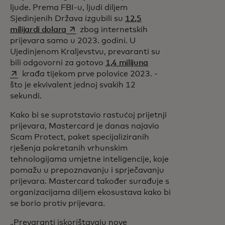
ljude. Prema FBI-u, ljudi diljem
Sjedinjenih Država izgubili su
12,5
opens in a new tab
milijardi dolara
zbog internetskih
prijevara samo u 2023. godini. U
Ujedinjenom Kraljevstvu, prevaranti su
opens in a new tab
bili odgovorni za gotovo
1,4 milijuna
krađa tijekom prve polovice 2023. -
što je ekvivalent jednoj svakih 12
sekundi.
Kako bi se suprotstavio rastućoj prijetnji
prijevara, Mastercard je danas najavio
Scam Protect, paket specijaliziranih
rješenja pokretanih vrhunskim
tehnologijama umjetne inteligencije, koje
pomažu u prepoznavanju i sprječavanju
prijevara. Mastercard također surađuje s
organizacijama diljem ekosustava kako bi
se borio protiv prijevara.
„Prevaranti iskorištavaju nove