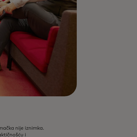
emačka nije iznimka.
ktičnošću i