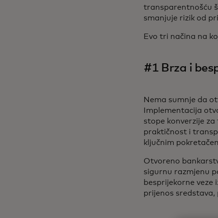
transparentnošću što
smanjuje rizik od pri
Evo tri načina na 
#1 Brza i bes
Nema sumnje da otv
Implementacija otv
stope konverzije za
praktičnost i transp
ključnim pokretače
Otvoreno bankarstvo
sigurnu razmjenu p
besprijekorne veze 
prijenos sredstava, 