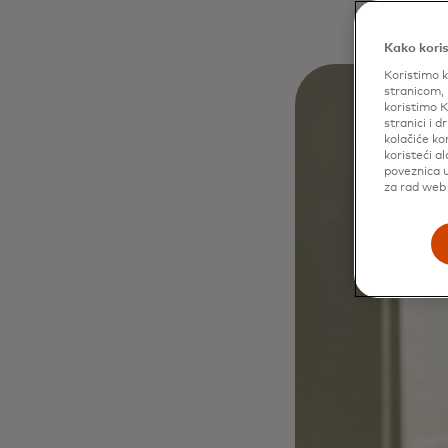
Kako koris
Koristimo k
stranicom, 
koristimo K
stranici i 
kolačiće ko
koristeći a
poveznica u
za rad web 