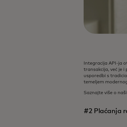
Integracija API-ja 
transakcija, već je 
usporedbi s tradic
temeljem modernog 
Saznajte više o na
#2 Plaćanja r