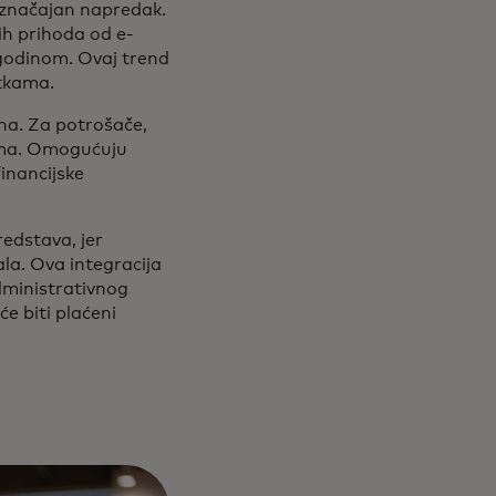
 značajan napredak.
ih prihoda od e-
godinom. Ovaj trend
tkama.
na. Za potrošače,
jama. Omogućuju
financijske
redstava, jer
ala. Ova integracija
dministrativnog
e biti plaćeni