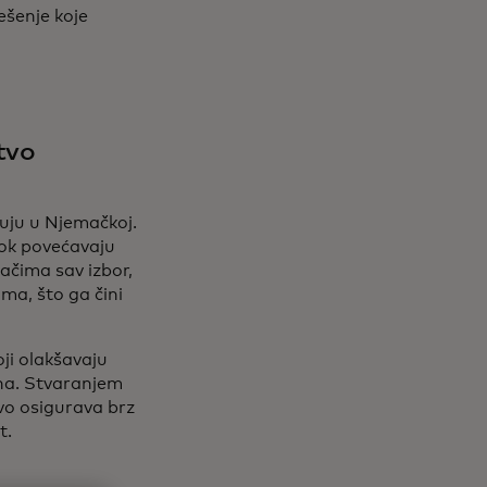
ešenje koje
tvo
uju u Njemačkoj.
ok povećavaju
ačima sav izbor,
ma, što ga čini
ji olakšavaju
na. Stvaranjem
tvo osigurava brz
t.