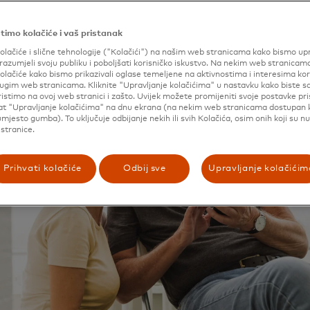
timo kolačiće i vaš pristanak
olačiće i slične tehnologije ("Kolačići") na našim web stranicama kako bismo upr
razumjeli svoju publiku i poboljšati korisničko iskustvo. Na nekim web stranicam
olačiće kako bismo prikazivali oglase temeljene na aktivnostima i interesima ko
drugim web stranicama. Kliknite "Upravljanje kolačićima" u nastavku kako biste sa
ristimo na ovoj web stranici i zašto. Uvijek možete promijeniti svoje postavke pr
lat "Upravljanje kolačićima" na dnu ekrana (na nekim web stranicama dostupan
mjesto gumba). To uključuje odbijanje nekih ili svih Kolačića, osim onih koji su n
stranice.
Prihvati kolačiće
Odbij sve
Upravljanje kolačićim