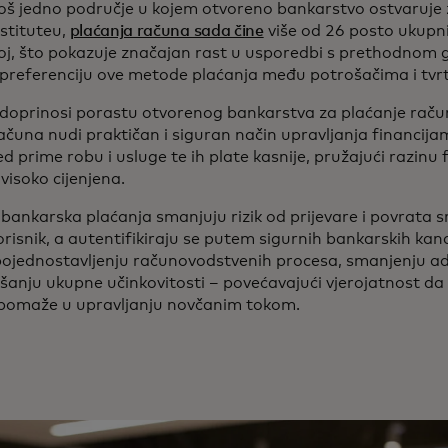
još jedno područje u kojem otvoreno bankarstvo ostvaruje
stituteu,
plaćanja računa sada čine
više od 26 posto ukupn
oj, što pokazuje značajan rast u usporedbi s prethodnom 
 preferenciju ove metode plaćanja među potrošačima i tvr
doprinosi porastu otvorenog bankarstva za plaćanje raču
računa nudi praktičan i siguran način upravljanja financi
 prime robu i usluge te ih plate kasnije, pružajući razinu 
 visoko cijenjena.
bankarska plaćanja smanjuju rizik od prijevare i povrata s
korisnik, a autentifikiraju se putem sigurnih bankarskih kan
ojednostavljenju računovodstvenih procesa, smanjenju a
šanju ukupne učinkovitosti – povećavajući vjerojatnost da ć
r pomaže u upravljanju novčanim tokom.