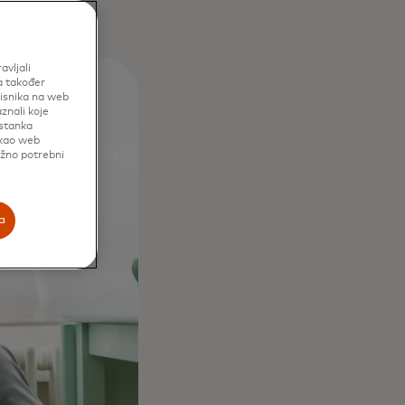
avljali
a također
risnika na web
znali koje
istanka
 kao web
užno potrebni
a