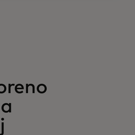
voreno
na
j