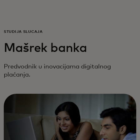
Za vas
Za poslovanje
STUDIJA SLUČAJA‎
Mašrek banka
Za svijet
Predvodnik u inovacijama digitalnog
Za inovatore
plaćanja.
Novosti i trendovi