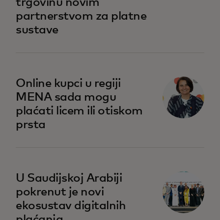
trgovinu novim
partnerstvom za platne
sustave
opens in a new tab
Online kupci u regiji
MENA sada mogu
plaćati licem ili otiskom
prsta
U Saudijskoj Arabiji
pokrenut je novi
ekosustav digitalnih
plaćanja