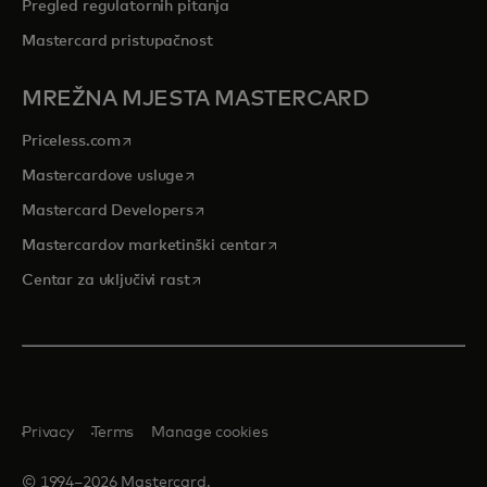
Pregled regulatornih pitanja
Mastercard pristupačnost
MREŽNA MJESTA MASTERCARD
opens in a new tab
Priceless.com
opens in a new tab
Mastercardove usluge
opens in a new tab
Mastercard Developers
opens in a new tab
Mastercardov marketinški centar
opens in a new tab
Centar za uključivi rast
Privacy
Terms
Manage cookies
© 1994–2026 Mastercard.