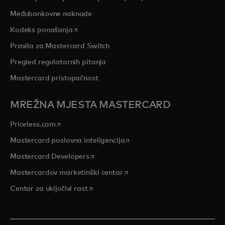
Međubankovne naknade
opens in a new tab
Kodeks ponašanja
Pravila za Mastercard Switch
Pregled regulatornih pitanja
Mastercard pristupačnost
MREŽNA MJESTA MASTERCARD
opens in a new tab
Priceless.com
opens in a new tab
Mastercard poslovna inteligencija
opens in a new tab
Mastercard Developers
opens in a new tab
Mastercardov marketinški centar
opens in a new tab
Centar za uključivi rast