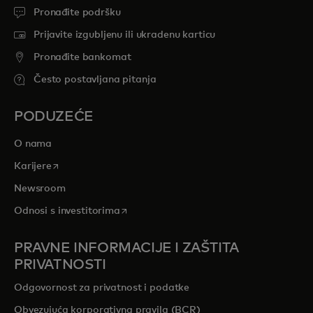
Pronađite podršku
Prijavite izgubljenu ili ukradenu karticu
Pronađite bankomat
Često postavljana pitanja
PODUZEĆE
O nama
opens in a new tab
Karijere
Newsroom
opens in a new tab
Odnosi s investitorima
PRAVNE INFORMACIJE I ZAŠTITA
PRIVATNOSTI
Odgovornost za privatnost i podatke
Obvezujuća korporativna pravila (BCR)