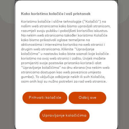
Kako koristimo kolačiće i vaš pristanak
Koristimo kolačiće i slične tehnologije ("Kolačići") na
našim web stranicama kako bismo upravljali stranicom,
razumjeli svoju publiku i poboljšati korisničko iskustvo.
Na nekim web stranicama također koristimo Kolačiće
kako bismo prikazivali oglase temeljene na
aktivnostima i interesima korisnika na web stranici i
drugim web stranicama. Kliknite "Upravljanje
kolačićima" u nastavku kako biste saznali koje kolačiće
koristimo na ovoj web stranici i zašto. Uvijek možete
promijeniti svoje postavke pristanka koristeći alat
"Upravljanje kolačićima" na dnu ekrana (na nekim web
stranicama dostupan kao web poveznica umjesto
gumba). To uključuje odbijanje nekih ili svih Kolačića,
osim onih koji su nužno potrebni za rad web stranice.
Prihvati kolačiće
Odbij sve
Upravljanje kolačićima
Idea Spark
Idea Spark ubrzava dizajn