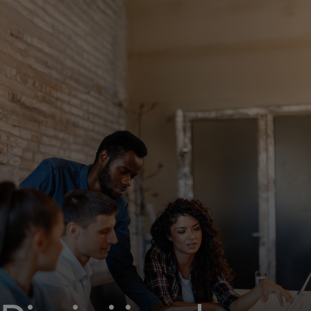
Za vas
Za poslovanje
Za svijet
Za inovatore
Novosti i trendovi