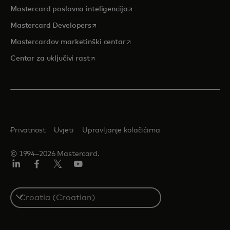
opens in a new tab
Mastercard poslovna inteligencija
opens in a new tab
Mastercard Developers
opens in a new tab
Mastercardov marketinški centar
opens in a new tab
Centar za uključivi rast
Privatnost
Uvjeti
Upravljanje kolačićima
© 1994–2026 Mastercard.
LinkedIn
Facebook
Twitter/X
Youtube
Select
a
country