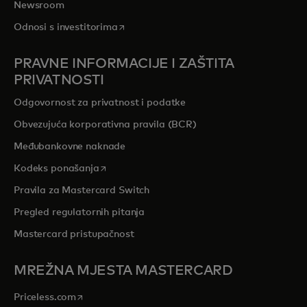
Newsroom
opens in a new tab
Odnosi s investitorima
PRAVNE INFORMACIJE I ZAŠTITA
PRIVATNOSTI
Odgovornost za privatnost i podatke
Obvezujuća korporativna pravila (BCR)
Međubankovne naknade
opens in a new tab
Kodeks ponašanja
Pravila za Mastercard Switch
Pregled regulatornih pitanja
Mastercard pristupačnost
MREŽNA MJESTA MASTERCARD
opens in a new tab
Priceless.com