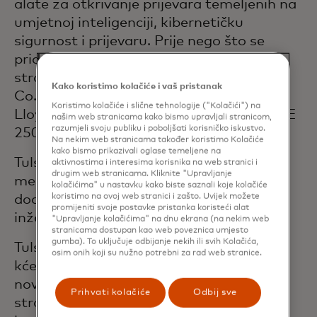
alate za otkrivanje prijevara temeljenih na
umjetnoj inteligenciji, kibernetičku
sigurnost i prijevaru. Prije nego što se
pridružila Mastercardu, Tulsi je bila
strateška savjetnica u tvrtkama Bain &
Kako koristimo kolačiće i vaš pristanak
Co. i Kearney te poslovna bankarica u
Koristimo kolačiće i slične tehnologije ("Kolačići") na
Lloyds banci, upravljajući portfeljem FTSE
našim web stranicama kako bismo upravljali stranicom,
razumjeli svoju publiku i poboljšati korisničko iskustvo.
250 klijenata u industrijskom sektoru.
Na nekim web stranicama također koristimo Kolačiće
kako bismo prikazivali oglase temeljene na
Tulsi ima MBA s Indijskog instituta za
aktivnostima i interesima korisnika na web stranici i
drugim web stranicama. Kliknite "Upravljanje
menadžment u Ahmedabadu i
kolačićima" u nastavku kako biste saznali koje kolačiće
koristimo na ovoj web stranici i zašto. Uvijek možete
dodiplomsku razinu iz elektroničkog
promijeniti svoje postavke pristanka koristeći alat
inženjerstva na Sveučilištu u Mumbaiju.
"Upravljanje kolačićima" na dnu ekrana (na nekim web
stranicama dostupan kao web poveznica umjesto
gumba). To uključuje odbijanje nekih ili svih Kolačića,
Tulsi živi u Londonu sa svojim suprugom i
osim onih koji su nužno potrebni za rad web stranice.
kćerima blizankama. Ona voli istraživati
nova odredišta sa svojom obitelji i gaji
Prihvati kolačiće
Odbij sve
strast prema živopisnoj londonskoj