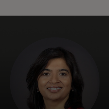
Za vas
Za poslovanje
Za svijet
Za inovatore
Novosti i trendovi