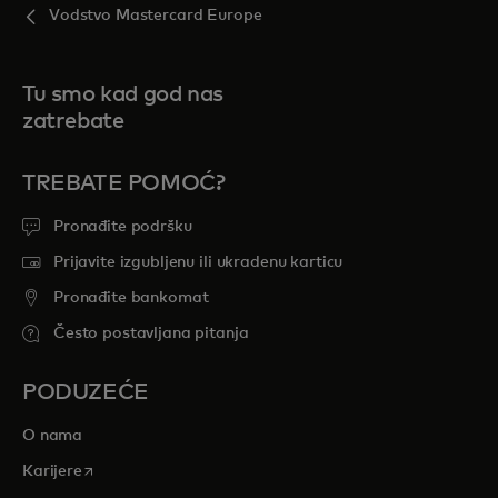
Vodstvo Mastercard Europe
Tu smo kad god nas
zatrebate
TREBATE POMOĆ?
Pronađite podršku
Prijavite izgubljenu ili ukradenu karticu
Pronađite bankomat
Često postavljana pitanja
PODUZEĆE
O nama
opens in a new tab
Karijere