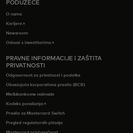
PODUZEĆE
O nama
opens in a new tab
Karijere
Newsroom
opens in a new tab
Odnosi s investitorima
PRAVNE INFORMACIJE I ZAŠTITA
PRIVATNOSTI
Odgovornost za privatnost i podatke
Obvezujuća korporativna pravila (BCR)
Međubankovne naknade
opens in a new tab
Kodeks ponašanja
Pravila za Mastercard Switch
Pregled regulatornih pitanja
Mastercard pristupačnost