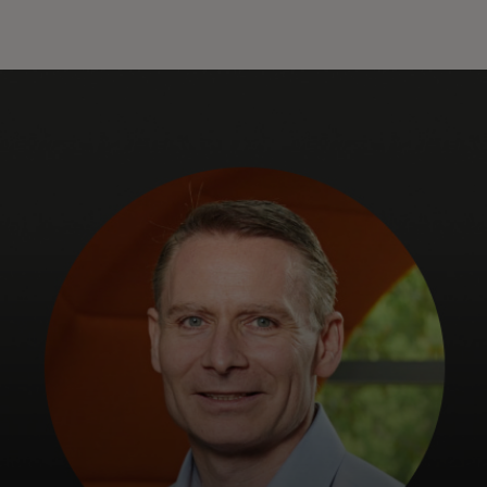
Za vas
Za poslovanje
Za svijet
Za inovatore
Novosti i trendovi