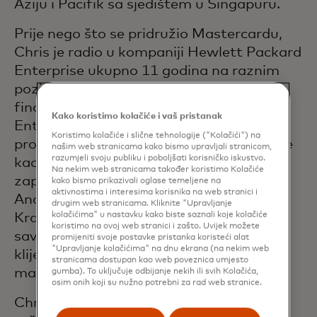
Aziju i Pacifik sa sjedištem u Singapuru.
Prije nego što se pridružio Mastercardu,
Chris je radio u kompaniji Hewlett Packard
Enterprise ukupno 11 godina na raznim
pozicijama u Europi i Aziji, završivši kao
financijski direktor za Aziju i Pacifik za
Kako koristimo kolačiće i vaš pristanak
Enterprise Services. Chris je također
Koristimo kolačiće i slične tehnologije ("Kolačići") na
proveo četiri godine u tvrtki Hertz Europe
našim web stranicama kako bismo upravljali stranicom,
razumjeli svoju publiku i poboljšati korisničko iskustvo.
kao pomoćnik kontrolora. Chris je
Na nekim web stranicama također koristimo Kolačiće
započeo svoju karijeru u tvrtki Arthur
kako bismo prikazivali oglase temeljene na
aktivnostima i interesima korisnika na web stranici i
Andersen u Manchesteru, Ujedinjeno
drugim web stranicama. Kliknite "Upravljanje
kolačićima" u nastavku kako biste saznali koje kolačiće
Kraljevstvo, u odjelu za reviziju i
koristimo na ovoj web stranici i zašto. Uvijek možete
savjetovanje, pokrivajući širok spektar
promijeniti svoje postavke pristanka koristeći alat
"Upravljanje kolačićima" na dnu ekrana (na nekim web
klijenata u proizvodnom, turističkom,
stranicama dostupan kao web poveznica umjesto
maloprodajnom i energetskom sektoru.
gumba). To uključuje odbijanje nekih ili svih Kolačića,
osim onih koji su nužno potrebni za rad web stranice.
Chris je diplomirani ekonomist i