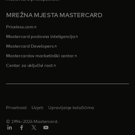
MREŽNA MJESTA MASTERCARD
opens in a new tab
Priceless.com
opens in a new tab
Mastercard poslovna inteligencija
opens in a new tab
Mastercard Developers
opens in a new tab
Mastercardov marketinški centar
opens in a new tab
Centar za uključivi rast
Privatnost
Uvjeti
Upravljanje kolačićima
© 1994–2026 Mastercard.
LinkedIn
Facebook
Twitter/X
Youtube