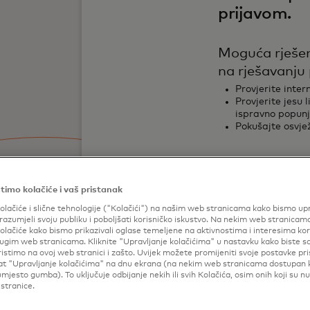
prijavom.
Moguća rješe
na rješavanju
Provjerite inter
Provjerite jesu 
ispravno popun
Pokušajte osvjež
Pokušajte ponov
timo kolačiće i vaš pristanak
olačiće i slične tehnologije ("Kolačići") na našim web stranicama kako bismo upr
razumjeli svoju publiku i poboljšati korisničko iskustvo. Na nekim web stranicam
olačiće kako bismo prikazivali oglase temeljene na aktivnostima i interesima ko
drugim web stranicama. Kliknite "Upravljanje kolačićima" u nastavku kako biste sa
ristimo na ovoj web stranici i zašto. Uvijek možete promijeniti svoje postavke pr
lat "Upravljanje kolačićima" na dnu ekrana (na nekim web stranicama dostupan
mjesto gumba). To uključuje odbijanje nekih ili svih Kolačića, osim onih koji su n
stranice.