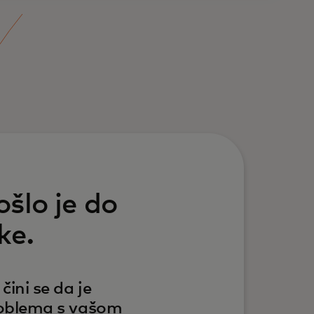
šlo je do
ke.
čini se da je
roblema s vašom