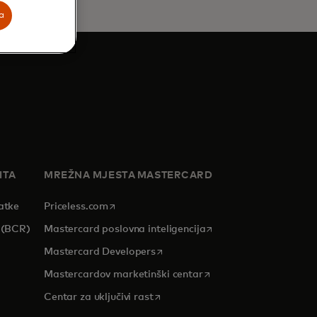
a
ITA
MREŽNA MJESTA MASTERCARD
opens in a new tab
atke
Priceless.com
opens in a new tab
 (BCR)
Mastercard poslovna inteligencija
opens in a new tab
Mastercard Developers
 tab
opens in a new tab
Mastercardov marketinški centar
opens in a new tab
Centar za uključivi rast