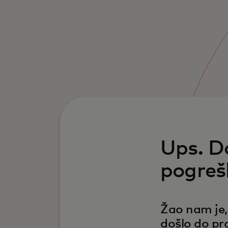
Ups. Do
pogreš
.
Žao nam je, 
došlo do p