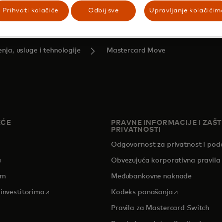
Prihvati kolačiće
Odbij sve
Upravljanje kolačićim
ja, usluge i tehnologije
Mastercard Move
EĆE
PRAVNE INFORMACIJE I ZAŠT
PRIVATNOSTI
Odgovornost za privatnost i pod
pens in a new tab
Obvezujuća korporativna pravila
om
Međubankovne naknade
opens in a new tab
opens in a new
 investitorima
Kodeks ponašanja
Pravila za Mastercard Switch