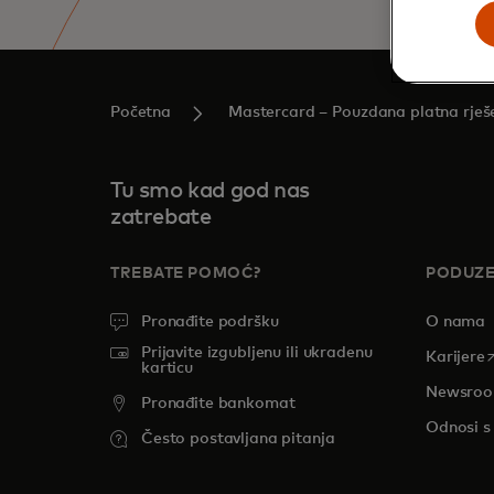
Početna
Mastercard – Pouzdana platna rješen
Tu smo kad god nas
zatrebate
TREBATE POMOĆ?
PODUZ
Pronađite podršku
O nama
Prijavite izgubljenu ili ukradenu
o
Karijere
karticu
Newsro
Pronađite bankomat
Odnosi s
Često postavljana pitanja