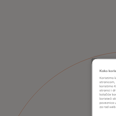
Kako koris
Koristimo k
stranicom, 
koristimo K
stranici i 
kolačiće ko
koristeći a
poveznica u
za rad web 