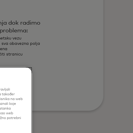
nja dok radimo
 problema:
netsku vezu
li sva obavezna polja
jena
iti stranicu
no
avljali
a također
risnika na web
znali koje
istanka
 kao web
užno potrebni