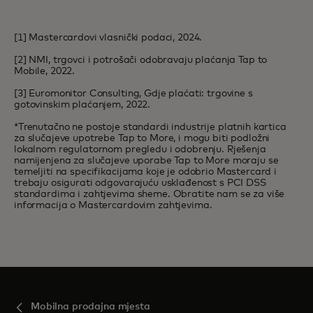
[1] Mastercardovi vlasnički podaci, 2024.
[2] NMI, trgovci i potrošači odobravaju plaćanja Tap to
Mobile, 2022.
[3] Euromonitor Consulting, Gdje plaćati: trgovine s
gotovinskim plaćanjem, 2022.
*Trenutačno ne postoje standardi industrije platnih kartica
za slučajeve upotrebe Tap to More, i mogu biti podložni
lokalnom regulatornom pregledu i odobrenju. Rješenja
namijenjena za slučajeve uporabe Tap to More moraju se
temeljiti na specifikacijama koje je odobrio Mastercard i
trebaju osigurati odgovarajuću usklađenost s PCI DSS
standardima i zahtjevima sheme. Obratite nam se za više
informacija o Mastercardovim zahtjevima.
Mobilna prodajna mjesta