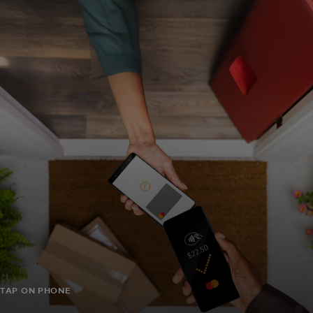
Za vas
Za poslovanje
Za svijet
Za inovatore
Novosti i trendovi
TAP ON PHONE