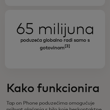
65 milijuna
poduzeća globalno radi samo s
[3]
gotovinom
Kako funkcionira
Tap on Phone poduzećima omogućuje
prihvat plaćanja s bilo koje beskontaktne