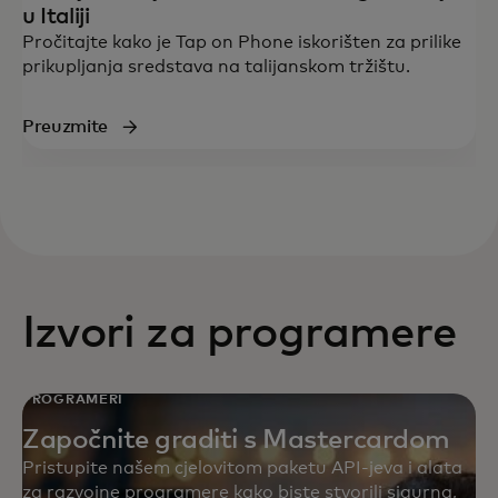
u Italiji
Pročitajte kako je Tap on Phone iskorišten za prilike
prikupljanja sredstava na talijanskom tržištu.
Preuzmite
Izvori za programere
PROGRAMERI
Započnite graditi s Mastercardom
Pristupite našem cjelovitom paketu API-jeva i alata
za razvojne programere kako biste stvorili sigurna,