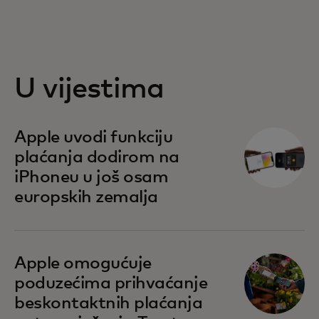
U vijestima
opens in a new tab
Apple uvodi funkciju
plaćanja dodirom na
iPhoneu u još osam
europskih zemalja
opens in a new tab
Apple omogućuje
poduzećima prihvaćanje
beskontaktnih plaćanja