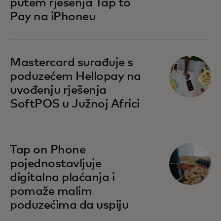
putem rješenja Tap to
Pay na iPhoneu
opens in a new tab
Mastercard surađuje s
poduzećem Hellopay na
uvođenju rješenja
SoftPOS u Južnoj Africi
opens in a new tab
Tap on Phone
pojednostavljuje
digitalna plaćanja i
pomaže malim
poduzećima da uspiju