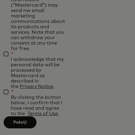
applied
(“Mastercard”) may
after
send me email
marketing
3
communications about
characters.
its products and
services. Note that you
can withdraw your
consent at any time
for free.
*
I acknowledge that my
personal data will be
processed by
Mastercard as
described in
the
Privacy Notice
.
*
By clicking the button
below, I confirm that I
have read and agree
to the
Terms of Use
.
Pošalji