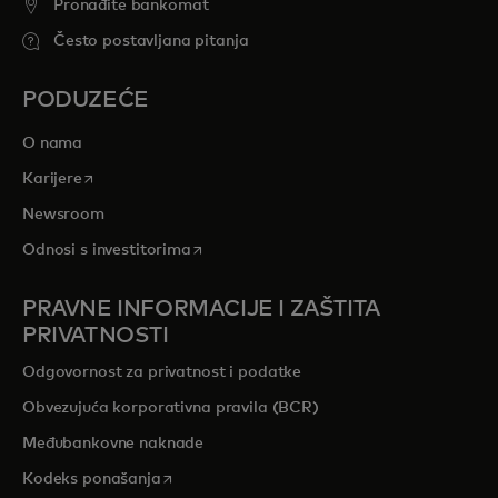
Pronađite bankomat
Često postavljana pitanja
PODUZEĆE
O nama
opens in a new tab
Karijere
Newsroom
opens in a new tab
Odnosi s investitorima
PRAVNE INFORMACIJE I ZAŠTITA
PRIVATNOSTI
Odgovornost za privatnost i podatke
Obvezujuća korporativna pravila (BCR)
Međubankovne naknade
opens in a new tab
Kodeks ponašanja