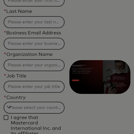
*
Last Name
*
Business Email Address
*
Organization Name
*
Job Title
*
Country
Filtering
I agree that
will
Mastercard
be
International Inc. and
its affiliates