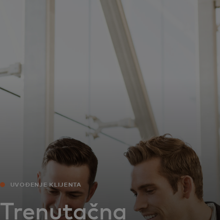
Za vas
Za poslovanje
Za svijet
Za inovatore
Novosti i trendovi
UVOĐENJE KLIJENTA
Trenutačna