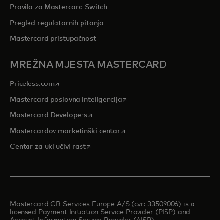
Pravila za Mastercard Switch
Pregled regulatornih pitanja
Mastercard pristupačnost
MREŽNA MJESTA MASTERCARD
opens in a new tab
Priceless.com
opens in a new tab
Mastercard poslovna inteligencija
opens in a new tab
Mastercard Developers
opens in a new tab
Mastercardov marketinški centar
opens in a new tab
Centar za uključivi rast
Mastercard OB Services Europe A/S (cvr: 33509006) is a
licensed
Payment Initiation Service Provider (PISP) and