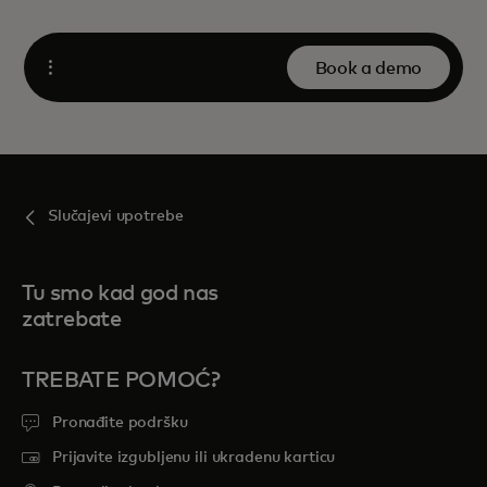
Book a demo
Open
Slučajevi upotrebe
Tu smo kad god nas
zatrebate
TREBATE POMOĆ?
Pronađite podršku
Prijavite izgubljenu ili ukradenu karticu