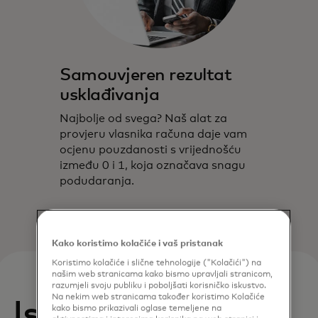
Samouvjeren rezultat
usklađivanja
Najbolje od svega? Naš alat za
provjeru vlasnika računa daje vam
ocjenu pouzdanosti s vrijednošću
između 0 i 1, koja označava snagu
podudaranja.
Kako koristimo kolačiće i vaš pristanak
Koristimo kolačiće i slične tehnologije ("Kolačići") na
našim web stranicama kako bismo upravljali stranicom,
razumjeli svoju publiku i poboljšati korisničko iskustvo.
Na nekim web stranicama također koristimo Kolačiće
Istražite ključne
kako bismo prikazivali oglase temeljene na