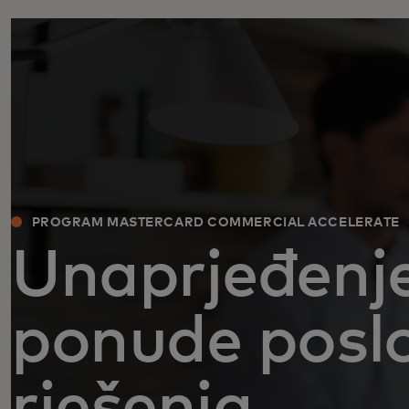
PROGRAM MASTERCARD COMMERCIAL ACCELERATE‎
Unaprjeđenj
ponude posl
rješenja