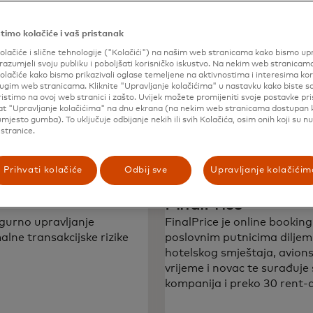
timo kolačiće i vaš pristanak
olačiće i slične tehnologije ("Kolačići") na našim web stranicama kako bismo upr
razumjeli svoju publiku i poboljšati korisničko iskustvo. Na nekim web stranicam
SnapSwap
olačiće kako bismo prikazivali oglase temeljene na aktivnostima i interesima ko
drugim web stranicama. Kliknite "Upravljanje kolačićima" u nastavku kako biste sa
icima koji olakšava
SnapSwap je u potpunosti au
ristimo na ovoj web stranici i zašto. Uvijek možete promijeniti svoje postavke pr
nja s ciljem što uspješnijeg
lat "Upravljanje kolačićima" na dnu ekrana (na nekim web stranicama dostupan
tehnološka rješenja olakšav
mjesto gumba). To uključuje odbijanje nekih ili svih Kolačića, osim onih koji su n
autentifikacije.
stranice.
Prihvati kolačiće
Odbij sve
Upravljanje kolačićim
FinalPrice
gurno upravljanje
FinalPrice je online booking
ne transakcijske rizike
poslovnim putnicima diljem
hotelskog smještaja, avionsk
vrijeme i novac te surađuje 
kompanija i preko 30 rent-a-