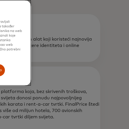
avljali
a također
risnika na web
znali koje
tomatiziran alat koji koristeći najnovija
istanka
 kao web
a proces provjere identiteta i online
užno potrebni
a
 platforma koja, bez skrivenih troškova,
 svijeta donosi ponudu najpovoljnijeg
ih karata i rent-a-car tvrtki. FinalPrice štedi
s više od milijun hotela, 700 avionskih
car tvrtki diljem svijeta.