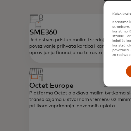
Kako koris
Koristimo k
stranicom, 
SME360
koristimo K
stranici i 
Jedinstven pristup malim i srednjim poduzetn
kolačiće ko
povezivanje prihvata kartica i kartičnog plaća
koristeći a
poveznica u
upravljanja financijama te rasta poslovanja.
za rad web 
Octet Europe
Platforma Octet olakšava malim tvrtkama si
transakcijama u stvarnom vremenu uz minimal
prilikom zaprimanja inozemnih uplata.