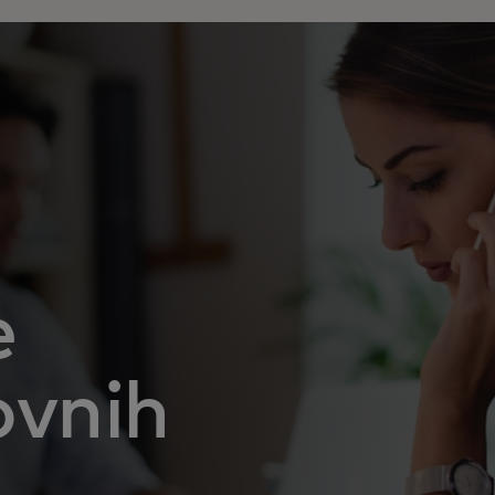
e
ovnih