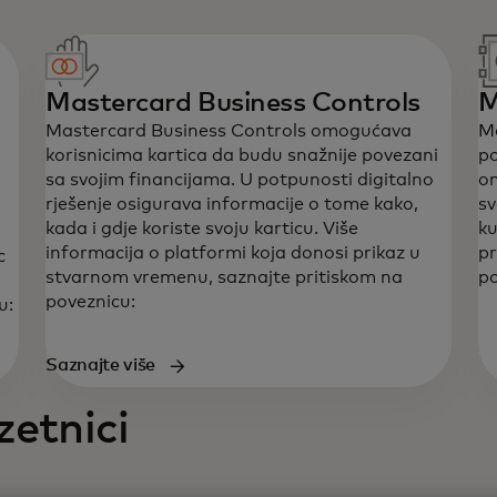
Mastercard Business Controls
M
Mastercard Business Controls omogućava
Ma
korisnicima kartica da budu snažnije povezani
po
sa svojim financijama. U potpunosti digitalno
om
rješenje osigurava informacije o tome kako,
sv
kada i gdje koriste svoju karticu. Više
ku
informacija o platformi koja donosi prikaz u
pr
c
stvarnom vremenu, saznajte pritiskom na
po
poveznicu:
u:
Saznajte više
zetnici