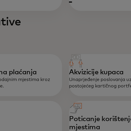
tive
čna plaćanja
Akvizicije kupaca
rodajnim mjestima kroz
Unaprjeđenje poslovanja uz 
e.
postojećeg kartičnog portfe
Poticanje korišten
mjestima