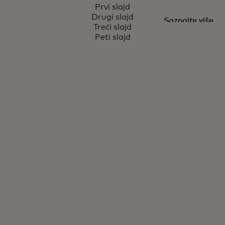
WHITE PAPER
Prvi slajd
uzeća velik
Poduzeća
Drugi slajd
Saznajte više
Treći slajd
Peti slajd
pokretač
gospoda