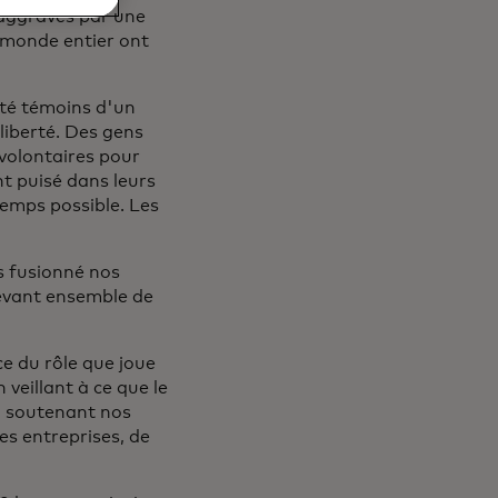
 aggravés par une
u monde entier ont
été témoins d'un
liberté. Des gens
 volontaires pour
nt puisé dans leurs
temps possible. Les
s fusionné nos
elevant ensemble de
e du rôle que joue
 veillant à ce que le
En soutenant nos
tes entreprises, de