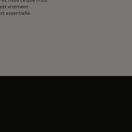
là, mais ce que nous
 est vraiment
st essentielle.