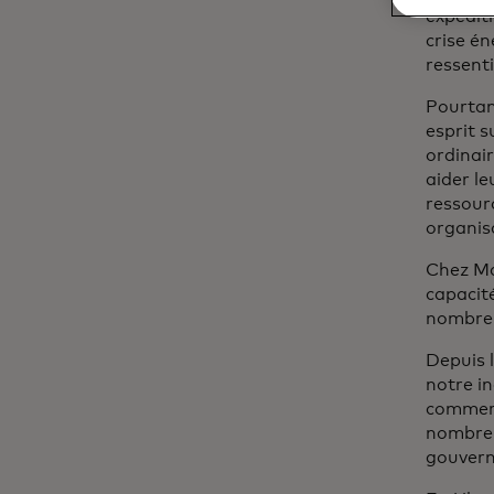
expédit
crise é
ressenti
Pourtan
esprit s
ordinai
aider le
ressour
organis
Chez Ma
capacité
nombreu
Depuis 
notre in
commerc
nombreux
gouvern