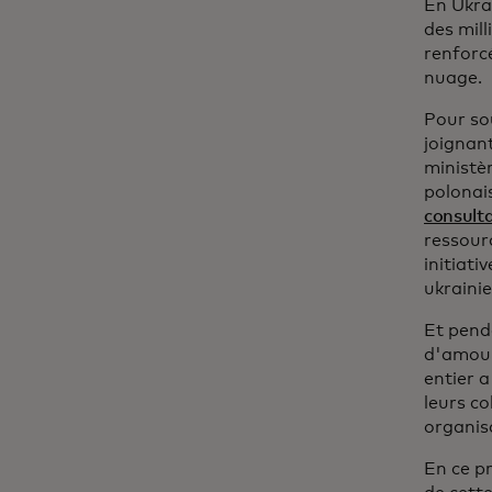
En Ukra
des mil
renforcé
nuage.
Pour sou
joignan
ministè
polonai
consulta
ressour
initiati
ukrainie
Et pend
d'amour
entier a
leurs co
organis
En ce p