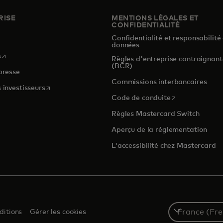
RISE
MENTIONS LÉGALES ET
CONFIDENTIALITÉ
Confidentialité et responsabilité
s
données
s’ouvre dans un nouvel onglet
s
Règles d'entreprise contraignant
(BCR)
presse
Commissions interbancaires
s’ouvre dans un nouvel onglet
 investisseurs
s’ouvre dans un
Code de conduite
Règles Mastercard Switch
Aperçu de la réglementation
L'accessibilité chez Mastercard
Select
ditions
Gérer les cookies
a
country