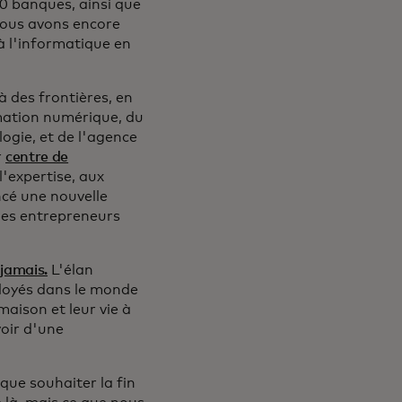
60 banques, ainsi que
Nous avons encore
à l'informatique en
à des frontières, en
rmation numérique, du
ogie, et de l'agence
r
centre de
'expertise, aux
ncé une nouvelle
 les entrepreneurs
 jamais.
L'élan
ployés dans le monde
maison et leur vie à
voir d'une
que souhaiter la fin