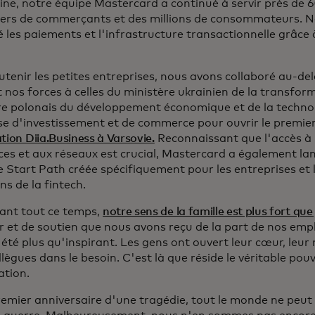
ine, notre équipe Mastercard a continué à servir près de 
liers de commerçants et des millions de consommateurs. 
 les paiements et l'infrastructure transactionnelle grâce 
tenir les petites entreprises, nous avons collaboré au-del
t nos forces à celles du ministère ukrainien de la transfo
re polonais du développement économique et de la technol
se d'investissement et de commerce pour ouvrir le premie
tion Diia.Business à Varsovie.
Reconnaissant que l'accès à l
ces et aux réseaux est crucial, Mastercard a également la
ve Start Path créée spécifiquement pour les entreprises et
ns de la fintech.
ant tout ce temps,
notre sens de la famille est plus fort que
 et de soutien que nous avons reçu de la part de nos em
 été plus qu'inspirant. Les gens ont ouvert leur cœur, leur 
llègues dans le besoin. C'est là que réside le véritable pou
ation.
remier anniversaire d'une tragédie, tout le monde ne peut 