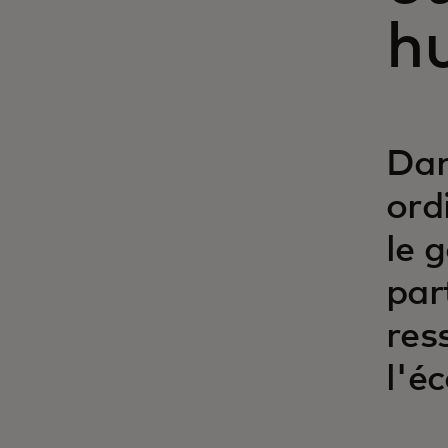
h
Dan
ord
le 
par
res
l'é