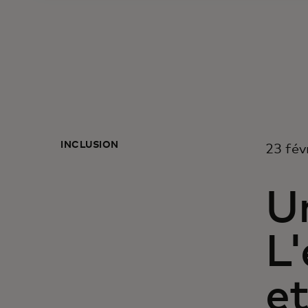
INCLUSION
23 fév
Un
L'
et