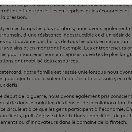
ions et l'augmentation des prix des denrées alimentaires,
nergétique fulgurante. Les entreprises et les économies d
 la pression.
t, en ces temps les plus sombres, nous avons également 
urhumain, d'une résistance indestructible et d'un désir de 
res sont devenus des héros de tous les jours en se portant
urs voisins et en montrant l'exemple. Les entrepreneurs o
ces pour maintenir leurs entreprises ouvertes le plus long
ations ont mobilisé des ressources.
stercard, notre famille est restée unie lorsque nous avon
s pour ajouter de la valeur là où c'était nécessaire, en r
x défis.
le début de la guerre, nous avons également pris conscienc
dustrie dans le maintien des liens et de la collaboration. En
e circule et à ce que les gens participent à l'économie. 
 clients, qu'il s'agisse d'institutions financières, de peti
ements ou d'innovateurs dans le domaine de la fintech.