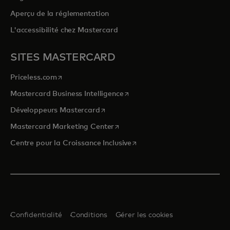
Aperçu de la réglementation
L'accessibilité chez Mastercard
SITES MASTERCARD
s’ouvre dans un nouvel onglet
Priceless.com
s’ouvre dans un nouvel onglet
Mastercard Business Intelligence
s’ouvre dans un nouvel onglet
Développeurs Mastercard
s’ouvre dans un nouvel onglet
Mastercard Marketing Center
s’ouvre dans un nouvel ongle
Centre pour la Croissance Inclusive
Confidentialité
Conditions
Gérer les cookies