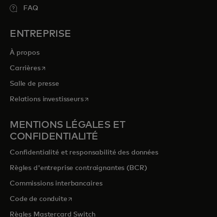
FAQ
ENTREPRISE
À propos
s’ouvre dans un nouvel onglet
Carrières
Salle de presse
s’ouvre dans un nouvel onglet
Relations investisseurs
MENTIONS LÉGALES ET
CONFIDENTIALITÉ
Confidentialité et responsabilité des données
Règles d'entreprise contraignantes (BCR)
Commissions interbancaires
s’ouvre dans un nouvel onglet
Code de conduite
Règles Mastercard Switch