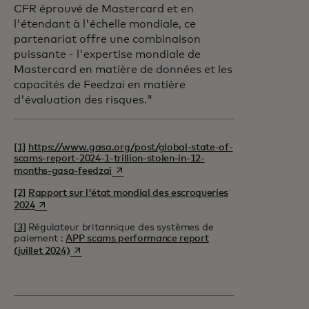
CFR éprouvé de Mastercard et en
l'étendant à l'échelle mondiale, ce
partenariat offre une combinaison
puissante - l'expertise mondiale de
Mastercard en matière de données et les
capacités de Feedzai en matière
d'évaluation des risques."
[1]
https://www.gasa.org/post/global-state-of-
scams-report-2024-1-trillion-stolen-in-12-
s’ouvre dans un nouvel onglet
months-gasa-feedzai
[2]
Rapport sur l'état mondial des escroqueries
s’ouvre dans un nouvel onglet
2024
[
3]
Régulateur britannique des systèmes de
paiement :
APP scams performance report
s’ouvre dans un nouvel onglet
(juillet 2024)