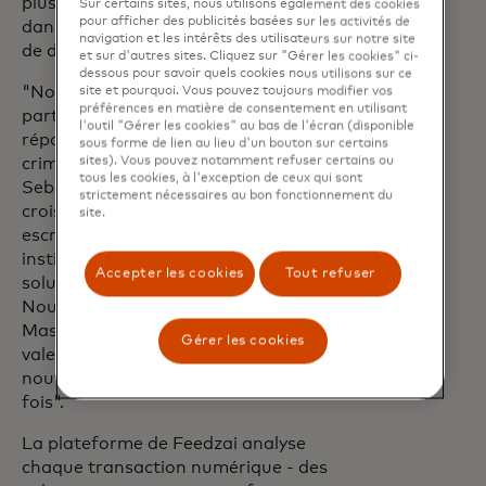
plus d'un milliard de consommateurs
Sur certains sites, nous utilisons également des cookies
pour afficher des publicités basées sur les activités de
dans le monde et plus de 8 000 milliards
navigation et les intérêts des utilisateurs sur notre site
de dollars de transactions chaque année.
et sur d'autres sites. Cliquez sur "Gérer les cookies" ci-
dessous pour savoir quels cookies nous utilisons sur ce
"Nous sommes ravis d'étendre notre
site et pourquoi. Vous pouvez toujours modifier vos
préférences en matière de consentement en utilisant
partenariat avec Mastercard pour
l'outil "Gérer les cookies" au bas de l'écran (disponible
répondre aux menaces croissantes de la
sous forme de lien au lieu d'un bouton sur certains
sites). Vous pouvez notamment refuser certains ou
criminalité financière", a déclaré Nuno
tous les cookies, à l'exception de ceux qui sont
Sebastiao, PDG de Feedzai. "La
strictement nécessaires au bon fonctionnement du
croissance exponentielle des
site.
escroqueries souligne l'urgence pour les
institutions financières d'adopter des
Accepter les cookies
Tout refuser
solutions en temps réel basées sur l'IA.
Nous sommes ravis de travailler avec
Mastercard pour aider à apporter la
Gérer les cookies
valeur prouvée de son score CFR à de
nouveaux marchés pour la première
fois".
La plateforme de Feedzai analyse
chaque transaction numérique - des