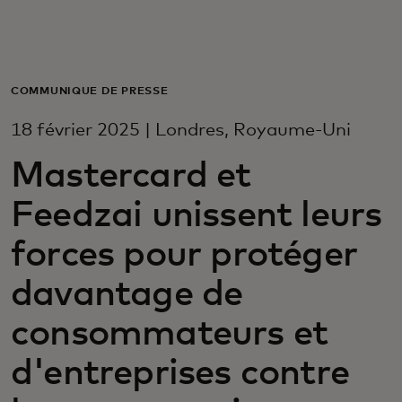
Pour vous
Pour les entreprises
COMMUNIQUÉ DE PRESSE
18 février 2025 | Londres, Royaume-Uni
Pour le monde
Mastercard et
Feedzai unissent leurs
Pour les innovateurs
forces pour protéger
Actualités et tendances
davantage de
consommateurs et
d'entreprises contre