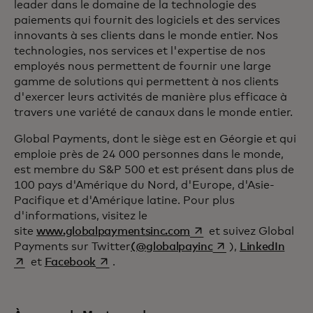
leader dans le domaine de la technologie des
paiements qui fournit des logiciels et des services
innovants à ses clients dans le monde entier. Nos
technologies, nos services et l'expertise de nos
employés nous permettent de fournir une large
gamme de solutions qui permettent à nos clients
d'exercer leurs activités de manière plus efficace à
travers une variété de canaux dans le monde entier.
Global Payments, dont le siège est en Géorgie et qui
emploie près de 24 000 personnes dans le monde,
est membre du S&P 500 et est présent dans plus de
100 pays d'Amérique du Nord, d'Europe, d'Asie-
Pacifique et d'Amérique latine. Pour plus
d'informations, visitez le
s’ouvre dans un nouvel 
site
www.globalpaymentsinc.com
et suivez Global
s’ouvre dans un no
s’ouv
Payments sur Twitter
(@globalpayinc
),
LinkedIn
s’ouvre dans un nouvel onglet
et
Facebook
.