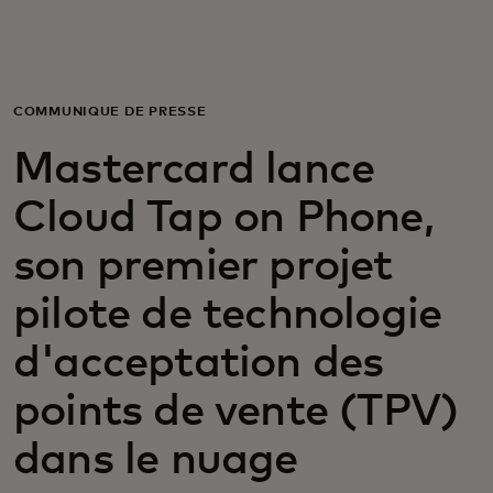
Pour vous
Pour les entreprises
COMMUNIQUÉ DE PRESSE
Mastercard lance
Pour le monde
Cloud Tap on Phone,
Pour les innovateurs
son premier projet
pilote de technologie
Actualités et tendances
d'acceptation des
points de vente (TPV)
dans le nuage