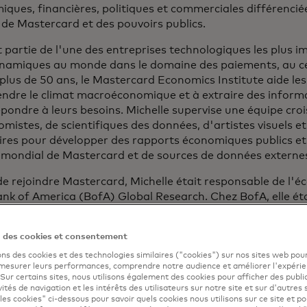
ques, financières, politiques et commerciales différenciée
, de Mastercard et des pouvoirs publics.
 partie de l'une des entreprises technologiques les plus i
ynamiques au monde dans le domaine des paiements, au 
plus de 50 ans, le Mastercard Economics Institute aide les
ndre le climat macroéconomique et à extraire des inform
pondre à leurs besoins. Michelle supervise une équipe cro
mistes, de scientifiques des données, d'artistes visuels e
ires pour développer des rapports économiques publics et 
 mondial de Mastercard et de sources de données externe
e rejoindre Mastercard, Michelle était responsable de l'
nk of America (BofA) Global Research. Chez BofA, elle ét
 les prévisions économiques américaines de l'entreprise, y
tives pour le PIB, l'inflation et la politique de la Réserve f
n des cookies et consentement
ches de Michelle sont axées sur la santé du consommateur
ons des cookies et des technologies similaires ("cookies") sur nos sites web pour
iété de sources de données à haute fréquence. Auparavant,
 mesurer leurs performances, comprendre notre audience et améliorer l'expéri
ste principale pour les États-Unis chez Barclays Capital
. Sur certains sites, nous utilisons également des cookies pour afficher des publi
re dans l'équipe économique américaine de Lehman Brothe
vités de navigation et les intérêts des utilisateurs sur notre site et sur d'autres 
les cookies" ci-dessous pour savoir quels cookies nous utilisons sur ce site et p