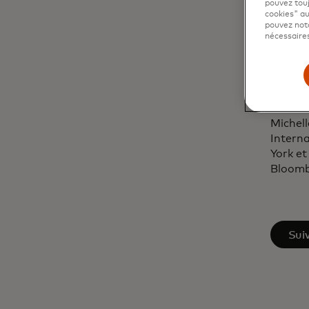
pouvez touj
Michell
cookies" au
économi
pouvez nota
décerné
nécessaires
économ
Women'
magazi
domain
Michel
Interna
York e
Bloombe
s’ou
Suiv