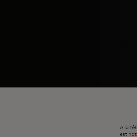
À la tê
est no