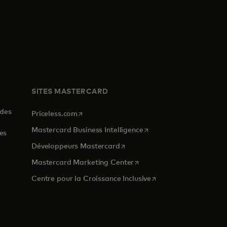
SITES MASTERCARD
 des
s’ouvre dans un nouvel onglet
Priceless.com
s’ouvre dans un nouvel o
Mastercard Business Intelligence
es
s’ouvre dans un nouvel onglet
Développeurs Mastercard
s’ouvre dans un nouvel ongl
Mastercard Marketing Center
 nouvel onglet
s’ouvre dans un nouvel
Centre pour la Croissance Inclusive