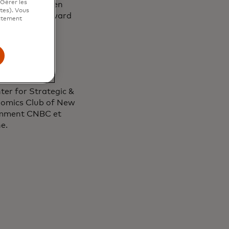
"Gérer les
, toutes deux en
ites). Vous
rix Visionary Award
ictement
ducation
Star" par le
nue par le
ans dans le
er for Strategic &
onomics Club of New
amment CNBC et
e.