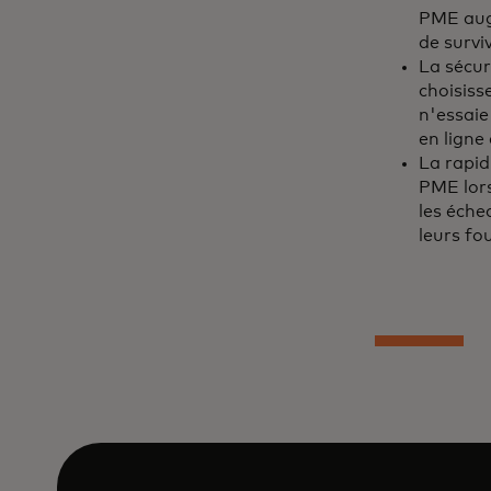
PME augm
de survi
La sécur
choisiss
n'essaie
en ligne
La rapid
PME lors
les éche
leurs fo