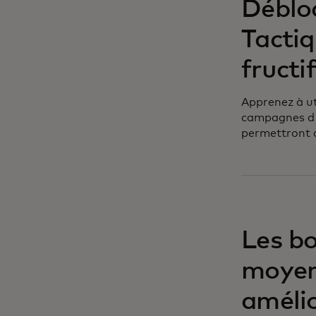
Débloq
Tactiq
fructi
Apprenez à ut
campagnes d'e
permettront d
Les bo
moyen
amélio