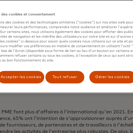
ans le climat économique actuel.
n des cookies et consentement
en plus de consommateurs recherchent la sécurité économ
ons des cookies et des technologies similaires ("cookies") sur nos sites web pour
 la migration des travailleurs et leurs projets de délocalis
 mesurer leurs performances, comprendre notre audience et améliorer l'expéri
e reste une préoccupation majeure des consommateurs lo
. Sur certains sites, nous utilisons également des cookies pour afficher des publi
nt des paiements transfrontaliers, puisque 4 personnes s
vités de navigation et les intérêts des utilisateurs sur notre site et sur d'autres 
les cookies" ci-dessous pour savoir quels cookies nous utilisons sur ce site et p
 qu'elles sont plus susceptibles d'être victimes d'une frau
ours modifier vos préférences en matière de consentement en utilisant l'outil 
 transfrontalier que lors d'un paiement national.
 bas de l'écran (disponible sous forme de lien au lieu d'un bouton sur certains s
mment refuser certains ou tous les cookies, à l'exception de ceux qui sont str
rds ou les échecs de paiements transfrontaliers ont un im
 au bon fonctionnement du site.
 et à plus long terme sur le bien-être des consommateur
ubvenir à leurs besoins d'une manière ou d'une autre en 
u d'un défaut de paiement.
Accepter les cookies
Tout refuser
Gérer les cookies
s'internationalisent de plus en plus, ce qui les amène à r
s de paiement transfrontalier rapides et sûres.
PME font plus d'affaires à l'international qu'en 2021. E
nce, 65% ont l'intention de s'approvisionner auprès d'u
e fournisseurs, de partenaires et de travailleurs à l'éche
rendre les activités de l'entreprise plus robustes. De plus, 