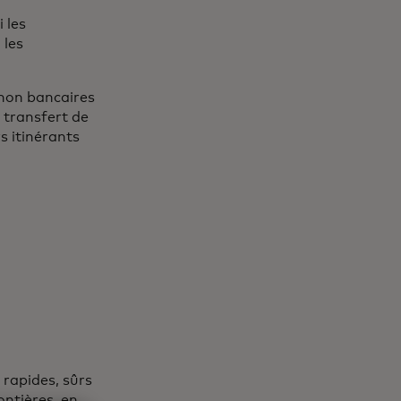
 les
 les
 non bancaires
 transfert de
s itinérants
rapides, sûrs
ontières, en