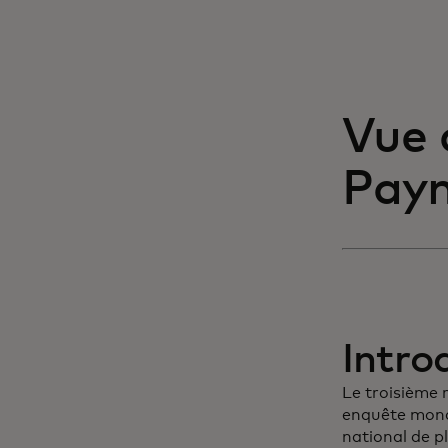
Vue 
Paym
Intro
Le troisième 
enquête mondi
national de p