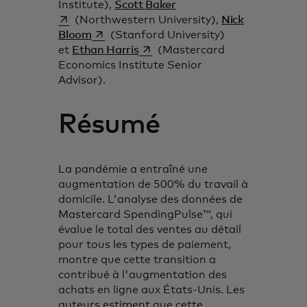
s’ouvre dans un nouvel on
Institute),
Scott Baker
(Northwestern University),
Nick
s’ouvre dans un nouvel onglet
Bloom
(Stanford University)
s’ouvre dans un nouvel onglet
et
Ethan Harris
(Mastercard
Economics Institute Senior
Advisor).
Résumé
La pandémie a entraîné une
augmentation de 500% du travail à
domicile. L'analyse des données de
Mastercard SpendingPulse™, qui
évalue le total des ventes au détail
pour tous les types de paiement,
montre que cette transition a
contribué à l'augmentation des
achats en ligne aux États-Unis. Les
auteurs estiment que cette