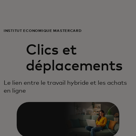
Pour vous
Pour les entreprises
INSTITUT ÉCONOMIQUE MASTERCARD
Clics et
Pour le monde
déplacements
Pour les innovateurs
Le lien entre le travail hybride et les achats
Actualités et tendances
en ligne