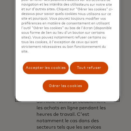
densément peuplées où les
pour afficher des publicités basées sur les activités de
navigation et les intérêts des utilisateurs sur notre site
achats en magasin sont moins
et sur d'autres sites. Cliquez sur "Gérer les cookies" ci-
pratiques. Les travailleurs
dessous pour savoir quels cookies nous utilisons sur ce
site et pourquoi. Vous pouvez toujours modifier vos
hybrides auront tendance à
préférences en matière de consentement en utilisant
passer plus de temps dans les
l'outil "Gérer les cookies" au bas de l'écran (disponible
zones suburbaines proches de
sous forme de lien au lieu d'un bouton sur certains
sites). Vous pouvez notamment refuser certains ou
leur domicile, où les
tous les cookies, à l'exception de ceux qui sont
possibilités de shopping sont
strictement nécessaires au bon fonctionnement du
moindres. Les travailleurs
site.
totalement éloignés sont
probablement encore plus
Accepter les cookies
Tout refuser
touchés, car ils peuvent
s'éloigner encore plus des
zones urbaines.
Gérer les cookies
Commodité :
Le travail à
domicile facilite probablement
les achats en ligne pendant les
heures de travail. C'est
notamment le cas dans des
secteurs tels que les services