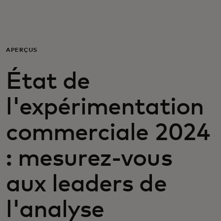
Pour vous
Pour les entreprises
APERÇUS
État de
Pour le monde
l'expérimentation
Pour les innovateurs
commerciale 2024
Actualités et tendances
: mesurez-vous
aux leaders de
l'analyse