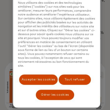
l’optimisation et à la personnalisation tarifaire,
Nous utilisons des cookies et des technologies
ce qui est potentiellement gagnant-gagnant
similaires ("cookies") sur nos sites web pour les
pour toutes les parties. Les détaillants se
améliorer, mesurer leurs performances, comprendre
notre audience et améliorer l'expérience utilisateur.
concentrent également sur des stratégies de
Sur certains sites, nous utilisons également des cookies
merchandising pour améliorer l'efficacité et
pour afficher des publicités basées sur les activités de
navigation et les intérêts des utilisateurs sur notre site
stimuler les ventes. Par exemple, 59 %
et sur d'autres sites. Cliquez sur "Gérer les cookies" ci-
investissent dans l'allocation d'espace et 52 %
dessous pour savoir quels cookies nous utilisons sur ce
allouent des ressources à la marchandisation
site et pourquoi. Vous pouvez toujours modifier vos
préférences en matière de consentement en utilisant
saisonnière.
l'outil "Gérer les cookies" au bas de l'écran (disponible
sous forme de lien au lieu d'un bouton sur certains
sites). Vous pouvez notamment refuser certains ou
tous les cookies, à l'exception de ceux qui sont
strictement nécessaires au bon fonctionnement du
site.
Accepter les cookies
Tout refuser
Gérer les cookies