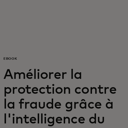
Pour vous
Pour les entreprises
Pour le monde
EBOOK
Pour les innovateurs
Améliorer la
Actualités et tendances
protection contre
la fraude grâce à
l'intelligence du