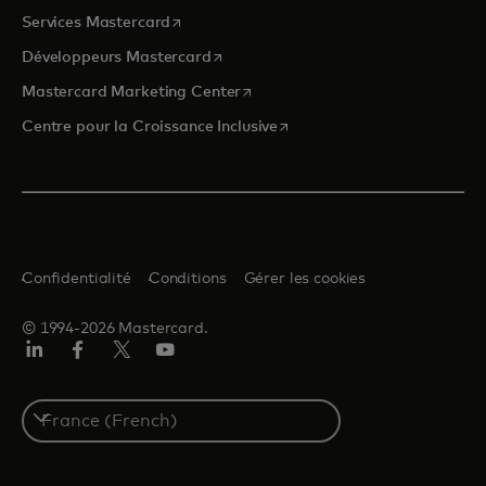
s’ouvre dans un nouvel onglet
Services Mastercard
s’ouvre dans un nouvel onglet
Développeurs Mastercard
s’ouvre dans un nouvel onglet
Mastercard Marketing Center
s’ouvre dans un nouvel ongle
Centre pour la Croissance Inclusive
Confidentialité
Conditions
Gérer les cookies
© 1994-2026 Mastercard.
LinkedIn
Facebook
Twitter/X
YouTube
Select
a
country