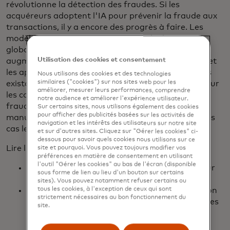
révolutionne la détection des fraudes. Si les
acquéreurs adoptent l'IA pour prévenir la fraude aux
transactions, il y a encore des progrès à faire. Les
modèles formés sur des ensembles de données
globales robustes s'avèrent plus efficaces,
augmentant la détection de la fraude de 2 à 3 fois et
Utilisation des cookies et consentement
les approbations de 7,4% par rapport aux défenses
Nous utilisons des cookies et des technologies
existantes de l'acquéreur. Les modèles de risque pour
similaires ("cookies") sur nos sites web pour les
améliorer, mesurer leurs performances, comprendre
les commerçants permettent aux analystes de la
notre audience et améliorer l'expérience utilisateur.
fraude de réduire considérablement les contrôles
Sur certains sites, nous utilisons également des cookies
pour afficher des publicités basées sur les activités de
manuels et de concentrer leurs investigations sur les
navigation et les intérêts des utilisateurs sur notre site
cas les plus risqués.
et sur d'autres sites. Cliquez sur "Gérer les cookies" ci-
dessous pour savoir quels cookies nous utilisons sur ce
Lire l'ebook pour :
site et pourquoi. Vous pouvez toujours modifier vos
préférences en matière de consentement en utilisant
l'outil "Gérer les cookies" au bas de l'écran (disponible
Comprendre les coûts cachés de la fraude pour
sous forme de lien au lieu d'un bouton sur certains
votre entreprise
sites). Vous pouvez notamment refuser certains ou
Découvrez les nouveaux modèles de Brighterion
tous les cookies, à l'exception de ceux qui sont
strictement nécessaires au bon fonctionnement du
AI, prêts pour le marché, formés sur les données
site.
de transaction anonymes et agrégées de
Mastercard à l'échelle mondiale.