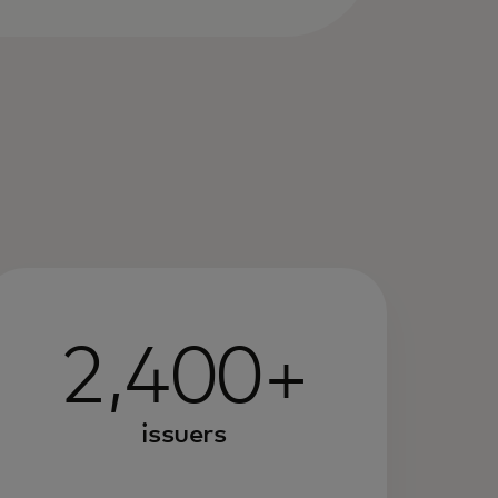
2,400+
issuers