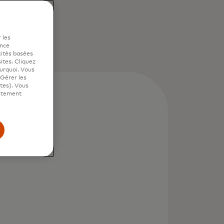
 les
ence
cités basées
sites. Cliquez
ourquoi. Vous
"Gérer les
ites). Vous
ictement