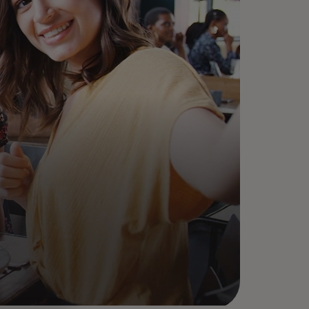
omote cardholder engagement
d deepen relationships with our
rge selection of high-value,
alable benefits and services.