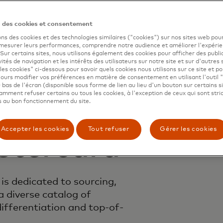
n des cookies et consentement
ons des cookies et des technologies similaires ("cookies") sur nos sites web pour
 mesurer leurs performances, comprendre notre audience et améliorer l'expéri
. Sur certains sites, nous utilisons également des cookies pour afficher des publi
vités de navigation et les intérêts des utilisateurs sur notre site et sur d'autres 
les cookies" ci-dessous pour savoir quels cookies nous utilisons sur ce site et p
ours modifier vos préférences en matière de consentement en utilisant l'outil 
 bas de l'écran (disponible sous forme de lien au lieu d'un bouton sur certains s
mment refuser certains ou tous les cookies, à l'exception de ceux qui sont str
 au bon fonctionnement du site.
Accepter les cookies
Tout refuser
Gérer les cookies
tercard
is dedicated to sourcing,
 diverse catalog of
differentiation and top-of-