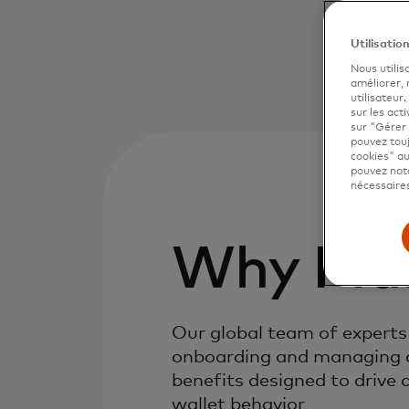
Utilisatio
Nous utilis
améliorer,
utilisateur
sur les acti
sur "Gérer 
pouvez touj
cookies" au
pouvez nota
nécessaires
Why Mas
Our global team of experts 
onboarding and managing a
benefits designed to drive 
wallet behavior