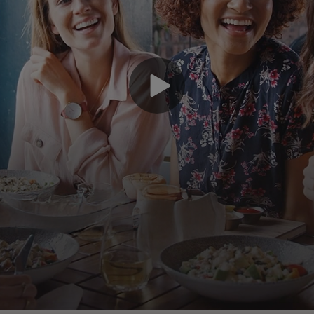
Pr
an
la
sc