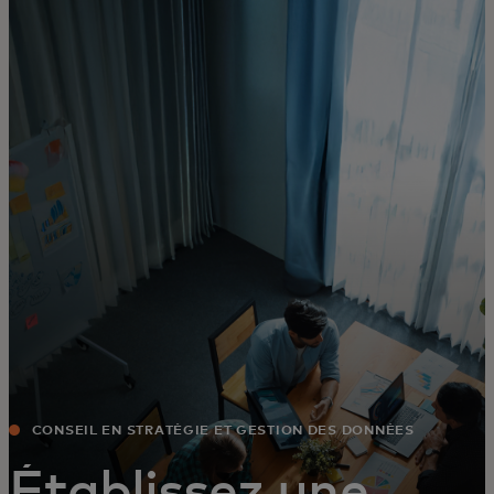
Pour vous
Pour les entreprises
Pour le monde
Pour les innovateurs
Actualités et tendances
CONSEIL EN STRATÉGIE ET GESTION DES DONNÉES
Établissez une