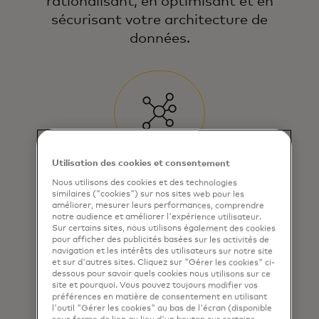
rationalisant, en optimisant et en
sécurisant votre architecture de
Nous mettons l’accent sur une utilisation
données.
responsable et innovante des données,
faisant de vos données une source fiable
pour une prise de décision puissante et
une croissance.
Utilisation des cookies et consentement
Créer les fondations de la gestion
Nous utilisons des cookies et des technologies
similaires ("cookies") sur nos sites web pour les
des données
améliorer, mesurer leurs performances, comprendre
notre audience et améliorer l'expérience utilisateur.
Sur certains sites, nous utilisons également des cookies
Éliminez les silos, assurez la
pour afficher des publicités basées sur les activités de
cohérence et obtenez des
navigation et les intérêts des utilisateurs sur notre site
et sur d'autres sites. Cliquez sur "Gérer les cookies" ci-
informations qui alimentent des
dessous pour savoir quels cookies nous utilisons sur ce
site et pourquoi. Vous pouvez toujours modifier vos
décisions plus intelligentes.
préférences en matière de consentement en utilisant
l'outil "Gérer les cookies" au bas de l'écran (disponible