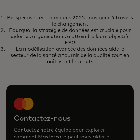
RAPPORT
Perspectives économiques 2025 : naviguer à travers
Perspectives économiques 2025 :
s’ouvre dans un nouvel onglet
En savoir plus
le changement
naviguer à travers le
Pourquoi la stratégie de données est cruciale pour
aider les organisations à atteindre leurs objectifs
changement
ESG
La modélisation avancée des données aide le
secteur de la santé à fournir de la qualité tout en
maîtrisant les coûts.
Contactez-nous
Contactez notre équipe pour explorer
comment Mastercard peut vous aider à