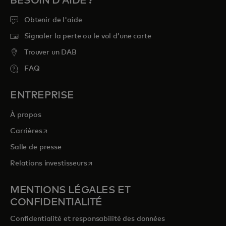
BESOIN D'AIDE ?
Obtenir de l'aide
Signaler la perte ou le vol d’une carte
Trouver un DAB
FAQ
ENTREPRISE
À propos
s’ouvre dans un nouvel onglet
Carrières
Salle de presse
s’ouvre dans un nouvel onglet
Relations investisseurs
MENTIONS LÉGALES ET
CONFIDENTIALITÉ
Confidentialité et responsabilité des données