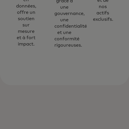
et de
grâce à
données,
nos
une
offre un
actifs
gouvernance,
soutien
exclusifs.
une
sur
confidentialité
mesure
et une
et à fort
conformité
impact.
rigoureuses.
Nous aidons les organisations à exploiter
les données pour résoudre les défis liés à
la qualité des données, aux silos, aux
systèmes obsolètes et aux voies de valeur
peu claires.