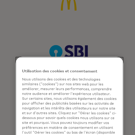
Utilisation des cookies et consentement
Nous utilisons des cookies et des technologies
similaires ("cookies") sur nos sites web pour les
améliorer, mesurer leurs performances, comprendre
notre audience et améliorer l'expérience utilisateur.
Sur certains sites, nous utilisons également des cookies
pour afficher des publicités basées sur les activités de
navigation et les intérêts des utilisateurs sur notre site
et sur d'autres sites. Cliquez sur "Gérer les cookies" ci-
dessous pour savoir quels cookies nous utilisons sur ce
site et pourquoi. Vous pouvez toujours modifier vos
préférences en matière de consentement en utilisant
l'outil "Gérer les cookies" au bas de l'écran (disponible