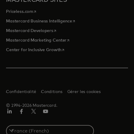
s’ouvre dans un nouvel onglet
Priceless.com
s’ouvre dans un nouvel onglet
Mastercard Business Intelligence
s’ouvre dans un nouvel onglet
Mastercard Developers
s’ouvre dans un nouvel onglet
Mastercard Marketing Center
s’ouvre dans un nouvel onglet
Center for Inclusive Growth
Confidentialité
Conditions
Gérer les cookies
© 1994-2026 Mastercard.
Linkedin
Facebook
Twitter/X
Youtube
Select
a