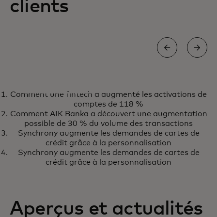
clients
ÉTUDE DE CAS
Comment une fintech a augmenté les activations de
Personnaliser l'expérience
En savoir plus
comptes de 118 %
d'achat en seulement six mois
Comment AIK Banka a découvert une augmentation
avec Sweaty Betty
possible de 30 % du volume des transactions
Synchrony augmente les demandes de cartes de
crédit grâce à la personnalisation
Synchrony augmente les demandes de cartes de
crédit grâce à la personnalisation
Aperçus et actualités