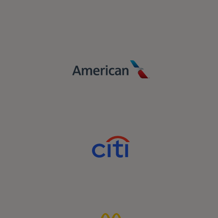
Stimulez la croissance dans un paysage
numérique complexe grâce à la précision,
la pertinence et la fidélité avec la
puissance de Mastercard.