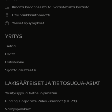
Ilmoita kadonneesta tai varastetusta kortista
Etsi pankkiautomaatti
Yleiset kysymykset
YRITYS
Tietoa
opens in a new tab
Urat
Uutishuone
opens in a new tab
Sijoittajasuhteet
LAKISÄÄTEISET JA TIETOSUOJA-ASIAT
Yksityisyys ja tietosuojavastuu
Binding Corporate Rules -säännöt (BCR:t)
Välityspalkkiot