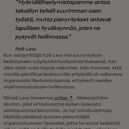
"Hybridilähestymistapamme antaa
tekoälyn tehdä suurimman osan
työstä, mutta pienyritykset antavat
lopullisen hyväksynnän, joten ne
pysyvät hallinnassa."
Itzik Levy
Kun sarjayrittäjä Itzik Levy myi suuryrityksiin
keskittyneen työpöytävirtualisointiyrityksensä, hän
alkoi etsiä uusia tapoja vaikuttaa. Hän huomasi, että
monilla pienillä ja keskisuurilla yrityksillä oli vaikeuksia
organisoida liiketoimintaansa, erityisesti useiden
ohjelmistoalustojen hallinnassa.
opens in a new tab
Niinpä Levy lanseerasi
vcitan
, liikkeenjohdon
alustan, joka virtaviivaistaa kaiken laskuista
sähköpostimarkkinointiin. Ja nyt toimitusjohtaja
käyttää päivänsä auttaen pienyrittäjiä
organisoitumaan tarpeeksi, jotta he voivat keskittyä