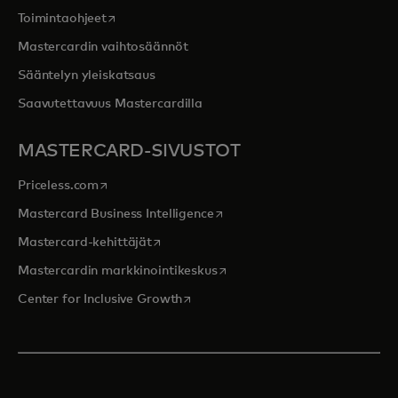
opens in a new tab
Toimintaohjeet
Mastercardin vaihtosäännöt
Sääntelyn yleiskatsaus
Saavutettavuus Mastercardilla
MASTERCARD-SIVUSTOT
opens in a new tab
Priceless.com
opens in a new tab
Mastercard Business Intelligence
opens in a new tab
Mastercard-kehittäjät
opens in a new tab
Mastercardin markkinointikeskus
opens in a new tab
Center for Inclusive Growth