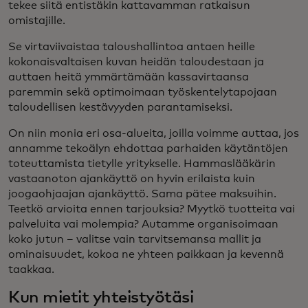
tekee siitä entistäkin kattavamman ratkaisun
omistajille.
Se virtaviivaistaa taloushallintoa antaen heille
kokonaisvaltaisen kuvan heidän taloudestaan ja
auttaen heitä ymmärtämään kassavirtaansa
paremmin sekä optimoimaan työskentelytapojaan
taloudellisen kestävyyden parantamiseksi.
On niin monia eri osa-alueita, joilla voimme auttaa, jos
annamme tekoälyn ehdottaa parhaiden käytäntöjen
toteuttamista tietylle yritykselle. Hammaslääkärin
vastaanoton ajankäyttö on hyvin erilaista kuin
joogaohjaajan ajankäyttö. Sama pätee maksuihin.
Teetkö arvioita ennen tarjouksia? Myytkö tuotteita vai
palveluita vai molempia? Autamme organisoimaan
koko jutun – valitse vain tarvitsemansa mallit ja
ominaisuudet, kokoa ne yhteen paikkaan ja kevennä
taakkaa.
Kun mietit yhteistyötäsi