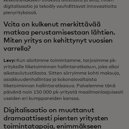
keskustellakseen uudesta alustasta ja siitä, miten
digitalisaatio ja tekoäly vauhdittavat innovaatioita
pienyrityksissä.
Vcita on kulkenut merkittävää
matkaa perustamisestaan lähtien.
Miten yritys on kehittynyt vuosien
varrella?
Levy:
Kun aloitimme toimintamme, tarjosimme pk-
yrityksille liiketoiminnan hallintaratkaisun, joka alkoi
aikataulutustilasta. Sitten siirryimme kohti maksuja,
asiakkuudenhallintaa ja kokonaisvaltaista
liiketoiminnan hallintaratkaisua. Palvelemme tänä
päivänä noin 150 000 pk-yritystä maailmanlaajuisesti
useiden eri kumppaneiden kanssa.
Digitalisaatio on muuttanut
dramaattisesti pienten yritysten
toimintatapoja, enimmäkseen