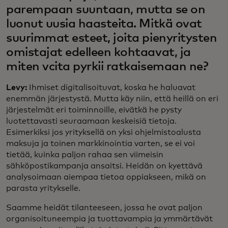
parempaan suuntaan, mutta se on
luonut uusia haasteita. Mitkä ovat
suurimmat esteet, joita pienyritysten
omistajat edelleen kohtaavat, ja
miten vcita pyrkii ratkaisemaan ne?
Levy:
Ihmiset digitalisoituvat, koska he haluavat
enemmän järjestystä. Mutta käy niin, että heillä on eri
järjestelmät eri toiminnoille, eivätkä he pysty
luotettavasti seuraamaan keskeisiä tietoja.
Esimerkiksi jos yrityksellä on yksi ohjelmistoalusta
maksuja ja toinen markkinointia varten, se ei voi
tietää, kuinka paljon rahaa sen viimeisin
sähköpostikampanja ansaitsi. Heidän on kyettävä
analysoimaan aiempaa tietoa oppiakseen, mikä on
parasta yritykselle.
Saamme heidät tilanteeseen, jossa he ovat paljon
organisoituneempia ja tuottavampia ja ymmärtävät