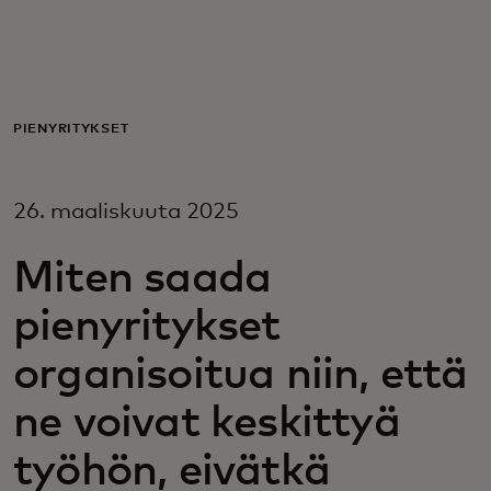
Sinulle
Yrityksille
PIENYRITYKSET
Maailmalle
26. maaliskuuta 2025
Innovaattoreille
Miten saada
pienyritykset
Uutiset ja trendit
organisoitua niin, että
ne voivat keskittyä
työhön, eivätkä