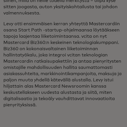
siihen, millä on heille todella merkitystä – olipa kyse
sitten joogasta, auton yksityiskohtailusta tai johdon
valmennuksesta.
Levy otti ensimmäisen kerran yhteyttä Mastercardiin
osana Start Path -startup-ohjelmaansa löytääkseen
tapoja laajentaa liiketoimintaansa. vcita on nyt
Mastercard Biz360:n keskeinen teknologiakumppani.
Biz360 on kokonaisvaltainen liiketoiminnan
hallintatyökalu, joka integroi vcitan teknologian
Mastercardin ratkaisupakettiin ja antaa pienyritysten
omistajille mahdollisuuden hallita saumattomasti
asiakassuhteita, markkinointikampanjoita, maksuja ja
paljon muuta yhdellä kätevällä alustalla. Levy istui
hiljattain alas Mastercard Newsroomin kanssa
keskustellakseen uudesta alustasta ja siitä, miten
digitalisaatio ja tekoäly vauhdittavat innovaatioita
pienyrityksissä.