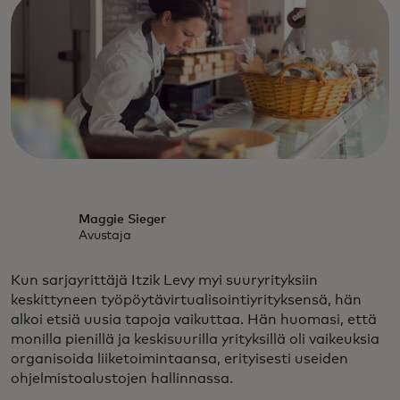
Maggie Sieger
Avustaja
Kun sarjayrittäjä Itzik Levy myi suuryrityksiin
keskittyneen työpöytävirtualisointiyrityksensä, hän
alkoi etsiä uusia tapoja vaikuttaa. Hän huomasi, että
monilla pienillä ja keskisuurilla yrityksillä oli vaikeuksia
organisoida liiketoimintaansa, erityisesti useiden
ohjelmistoalustojen hallinnassa.