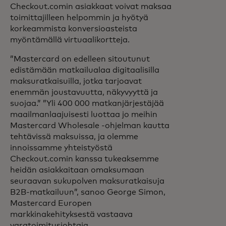
Checkout.comin asiakkaat voivat maksaa
toimittajilleen helpommin ja hyötyä
korkeammista konversioasteista
myöntämällä virtuaalikortteja.
”Mastercard on edelleen sitoutunut
edistämään matkailualaa digitaalisilla
maksuratkaisuilla, jotka tarjoavat
enemmän joustavuutta, näkyvyyttä ja
suojaa.” ”Yli 400 000 matkanjärjestäjää
maailmanlaajuisesti luottaa jo meihin
Mastercard Wholesale -ohjelman kautta
tehtävissä maksuissa, ja olemme
innoissamme yhteistyöstä
Checkout.comin kanssa tukeaksemme
heidän asiakkaitaan omaksumaan
seuraavan sukupolven maksuratkaisuja
B2B-matkailuun”, sanoo George Simon,
Mastercard Europen
markkinakehityksestä vastaava
varatoimitusjohtaja.