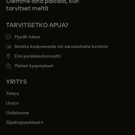
Olemme aina paikalla, kun
tarvitset meitä
TARVITSETKO APUA?
Pyydä tukea
Ilmoita kadonneesta tai varastetusta kortista
Etsi pankkiautomaatti
Yleiset kysymykset
YRITYS
Tietoa
opens in a new tab
Urat
Uutishuone
opens in a new tab
Sijoittajasuhteet