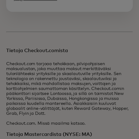
Tietoja Checkout.comista
Checkout.com tarjoaa tehokkaan, pilvipohjaisen
maksualustan, joka muuttaa maksut merkittäväksi
tulonlähteeksi yrityksille ja skaalautuville yrityksille. Sen
teknologia on rakennettu joustaviksi, skaalautuviksi ja
tehokkaiksi, mikä mahdollistaa maksujen, voittojen ja
korttiohjelmien saumattoman käsittelyn. Checkout.comin
pääkonttori sijaitsee Lontoossa, ja sillä on toimistot New
Yorkissa, Pariisissa, Dubaissa, Hongkongissa ja muissa
paikoissa kuudella mantereella. Asiakkaisiin kuuluvat
globaalit online-välittäjät, kuten Reward Gateway, Hopper,
Grab, Flyin ja Dott.
Checkout.com. Missä maailma katsoo.
Tietoja Mastercardista (NYSE: MA)