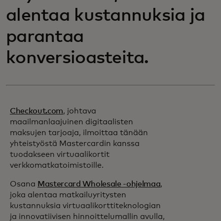
alentaa kustannuksia ja
parantaa
konversioasteita.
Checkout.com
, johtava
maailmanlaajuinen digitaalisten
maksujen tarjoaja, ilmoittaa tänään
yhteistyöstä Mastercardin kanssa
tuodakseen virtuaalikortit
verkkomatkatoimistoille.
Osana
Mastercard Wholesale -ohjelmaa
,
joka alentaa matkailuyritysten
kustannuksia virtuaalikorttiteknologian
ja innovatiivisen hinnoittelumallin avulla,