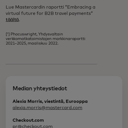
Lue Mastercardin raportti ”Embracing a
virtual future for B2B travel payments”
täältä
.
[¹] Phocuswright, Yhdysvaltain
verkkomatkatoimistojen markkinaraportti
2021–2025, maaliskuu 2022.
Median yhteystiedot
Alexia Morris, viestintä, Eurooppa
alexia.morris@mastercard.com
Checkout.com
pr@checkout.com