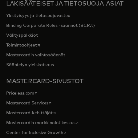
LAKISÄÄTEISET JA TIETOSUOJA-ASIAT
Yksityisyys ja tietosuojavastuu
Binding Corporate Rules -säännöt (BCR:t)
Välityspalkkiot
opens in a new tab
Toimintaohjeet
Mastercardin vaihtosäännöt
Sääntelyn yleiskatsaus
MASTERCARD-SIVUSTOT
opens in a new tab
Priceless.com
opens in a new tab
Mastercard Services
opens in a new tab
Mastercard-kehittäjät
opens in a new tab
Mastercardin markkinointikeskus
opens in a new tab
Center for Inclusive Growth