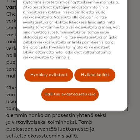
Yhdistämällä
maksujen
käytämme evästeitä myös näyttääksemme mainoksia,
vastaanottamisen
ja
myöntämisen
jotka perustuvat käyttäjien selaustoimintoihin ja
kiinnostuksen kohteisiin sekä omilla että muilla
Checkout.com auttaa
verkkosivustoilla. Napsauta alla olevaa "Hallitse
verkkomatkatoimistoja siirtymään
evästeasetuksia" -kohtaa lukeaksesi lisää siitä, mitä
saumattomasti asiakasmaksujen
evästeitä käytämme tällä verkkosivustolla ja miksi. Voit
aina muuttaa suostumusasetuksiasi tämän sivun
vastaanottamisesta toimittajien
alalaidassa kohdasta "Hallitse evästeasetuksia" (joka
maksamiseen. Perinteisesti
joillakin verkkosivustoilla on linkki painikkeen sijaan).
Siellä voit joko hyväksyä tai hylätä kaikki evästeet
verkkomatkatoimistojen on täytynyt
lukuun ottamatta niitä, jotka ovat välttämättömiä
hallita näitä kahta liiketoimintansa
verkkosivuston toiminnalle.
puolta erikseen, mikä voi johtaa
tehottomuuksiin ja lisätä virheiden
Hyväksy evästeet
Hylkää kaikki
mahdollisuutta.
Checkout.comin Integroitu ratkaisu
Hallitse evästeasetuksia
varmistaa saumattoman virtauksen
asiakkaiden maksujen hankinnasta
toimittajien maksuihin, muuttaen
aiemmin hankalan prosessin yhtenäiseksi
ja virtaviivaiseksi toiminnaksi. Tämä
puolestaan syventää luottamusta ja
suhteita ekosysteemin sisällä.