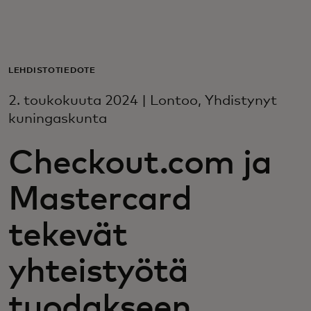
Sinulle
Yrityksille
LEHDISTÖTIEDOTE
2. toukokuuta 2024 | Lontoo, Yhdistynyt
Maailmalle
kuningaskunta
Checkout.com ja
Innovaattoreille
Mastercard
Uutiset ja trendit
tekevät
yhteistyötä
tuodakseen