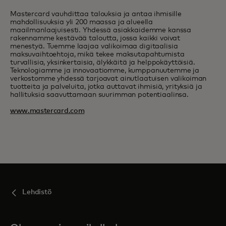
Mastercard vauhdittaa talouksia ja antaa ihmisille
mahdollisuuksia yli 200 maassa ja alueella
maailmanlaajuisesti. Yhdessä asiakkaidemme kanssa
rakennamme kestävää taloutta, jossa kaikki voivat
menestyä. Tuemme laajaa valikoimaa digitaalisia
maksuvaihtoehtoja, mikä tekee maksutapahtumista
turvallisia, yksinkertaisia, älykkäitä ja helppokäyttöisiä.
Teknologiamme ja innovaatiomme, kumppanuutemme ja
verkostomme yhdessä tarjoavat ainutlaatuisen valikoiman
tuotteita ja palveluita, jotka auttavat ihmisiä, yrityksiä ja
hallituksia saavuttamaan suurimman potentiaalinsa.
www.mastercard.com
Lehdistö