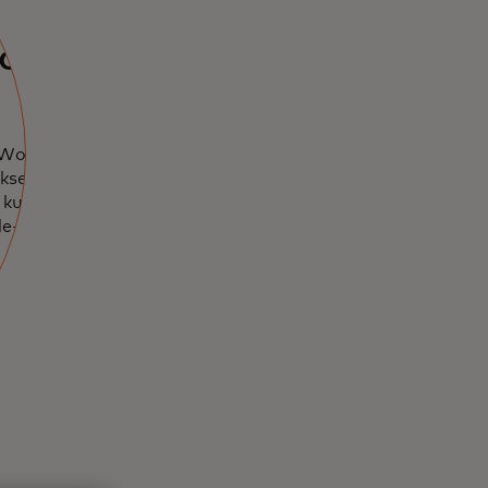
d
 World Legend
ksellisen pääsyn
 kuratoituihin
de-etuihin.