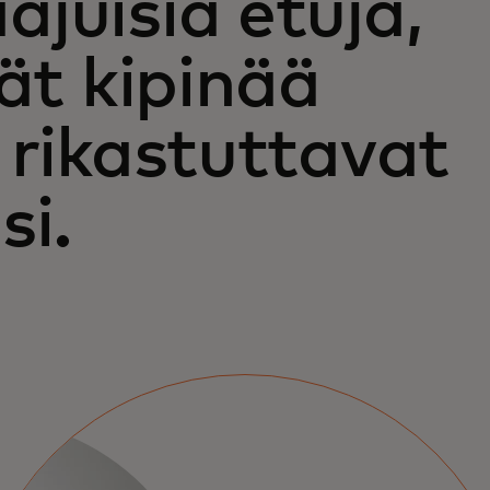
juisia etuja,
vät kipinää
 rikastuttavat
si.