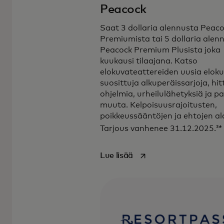
Peacock
Saat 3 dollaria alennusta Peac
Premiumista tai 5 dollaria alen
Peacock Premium Plusista joka
kuukausi tilaajana. Katso
elokuvateattereiden uusia eloku
Nauti World Legend Mastercard ‑kort
suosittuja alkuperäissarjoja, hit
jännittävistä eduista.
ohjelmia, urheilulähetyksiä ja pa
muuta. Kelpoisuusrajoitusten,
poikkeussääntöjen ja ehtojen al
3
Tarjous vanhenee 31.12.2025.
*
opens in a new tab
Lue lisää