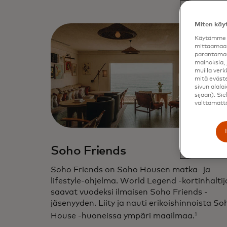
Miten käy
Käytämme e
mittaamaan
parantamaa
mainoksia, 
muilla verk
mitä eväste
sivun alala
sijaan). Sie
välttämättö
Soho Friends
Soho Friends on Soho Housen matka- ja
lifestyle-ohjelma. World Legend -kortinhaltij
saavat vuodeksi ilmaisen Soho Friends -
jäsenyyden. Liity ja nauti erikoishinnoista So
1
House -huoneissa ympäri maailmaa.