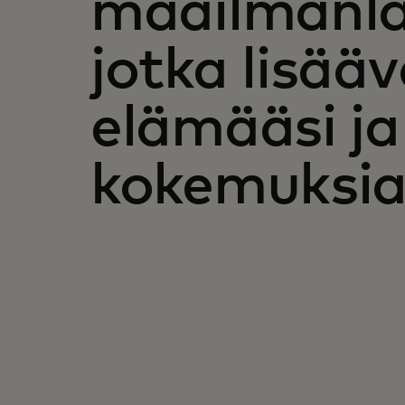
maailmanlaa
jotka lisää
elämääsi ja
kokemuksia