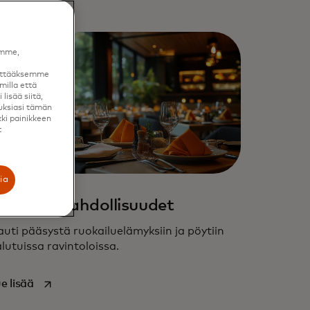
amme,
äyttääksemme
milla että
lisää siitä,
uksiasi tämän
kki painikkeen
t
ia
uokailumahdollisuudet
uti pääsystä ruokailuelämyksiin ja pöytiin
lutuissa ravintoloissa.
opens in a new tab
e lisää