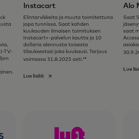
Instacart
Alo
ock
Elintarvikkeita ja muuta toimitettuna
Saat 5
nusta
jopa tunnissa. Saat kahden
jäseny
kuukauden ilmaisen toimituksen
saat m
Instacart+-palvelun kautta ja 10
Access
via,
dollaria alennusta toisesta
asiaka
tiisi kuuluvista
ti-TV-
tilauksestasi joka kuukausi. Tarjous
30.9.2
ljon
4
voimassa 31.8.2025 asti.
*
Lue li
ainen.
opens in a new tab
Lue lisää