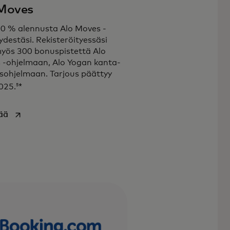
 Moves
0 % alennusta Alo Moves -
ydestäsi. Rekisteröityessäsi
yös 300 bonuspistettä Alo
 -ohjelmaan, Alo Yogan kanta-
sohjelmaan. Tarjous päättyy
5
025.
*
opens in a new tab
sää