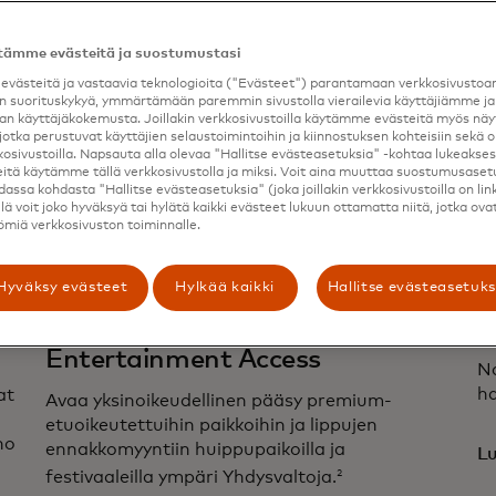
tämme evästeitä ja suostumustasi
västeitä ja vastaavia teknologioita ("Evästeet") parantamaan verkkosivusto
 suorituskykyä, ymmärtämään paremmin sivustolla vierailevia käyttäjiämme ja
n käyttäjäkokemusta. Joillakin verkkosivustoilla käytämme evästeitä myös n
jotka perustuvat käyttäjien selaustoimintoihin ja kiinnostuksen kohteisiin sekä o
kosivustoilla. Napsauta alla olevaa "Hallitse evästeasetuksia" -kohtaa lukeaksesi 
itä käytämme tällä verkkosivustolla ja miksi. Voit aina muuttaa suostumusaset
idassa kohdasta "Hallitse evästeasetuksia" (joka joillakin verkkosivustoilla on lin
llä voit joko hyväksyä tai hylätä kaikki evästeet lukuun ottamatta niitä, jotka ova
miä verkkosivuston toiminnalle.
Hyväksy evästeet
Hylkää kaikki
Hallitse evästeasetuks
Mastercard Music and
R
Entertainment Access
Na
ha
at
Avaa yksinoikeudellinen pääsy premium-
etuoikeutettuihin paikkoihin ja lippujen
ho
ennakkomyyntiin huippupaikoilla ja
Lu
2
festivaaleilla ympäri Yhdysvaltoja.