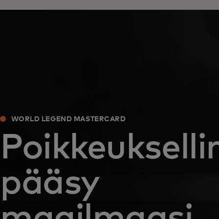
WORLD LEGEND MASTERCARD
Poikkeukselli
pääsy
maailmaasi