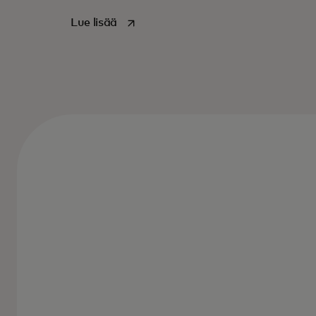
opens in a new tab
Lue lisää