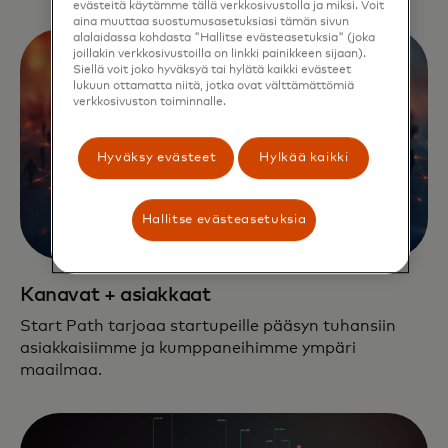
evästeitä käytämme tällä verkkosivustolla ja miksi. Voit
aina muuttaa suostumusasetuksiasi tämän sivun
alalaidassa kohdasta "Hallitse evästeasetuksia" (joka
joillakin verkkosivustoilla on linkki painikkeen sijaan).
Siellä voit joko hyväksyä tai hylätä kaikki evästeet
lukuun ottamatta niitä, jotka ovat välttämättömiä
verkkosivuston toiminnalle.
Hyväksy evästeet
Hylkää kaikki
Hallitse evästeasetuksia
Kanavat + asiakkaat
Start Path tarjoaa startupeille pääsyn tuhansiin
asiakkaisiimme ja kumppaneihimme ympäri
maailmaa.