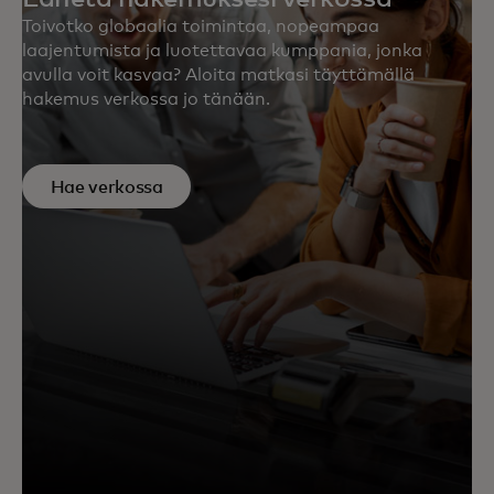
Toivotko globaalia toimintaa, nopeampaa
laajentumista ja luotettavaa kumppania, jonka
avulla voit kasvaa? Aloita matkasi täyttämällä
hakemus verkossa jo tänään.
Hae verkossa