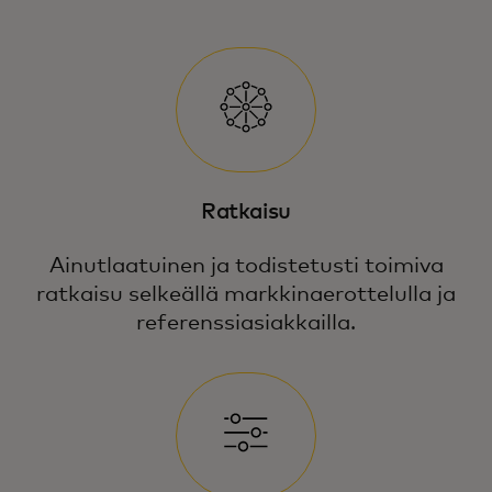
Ratkaisu
Ainutlaatuinen ja todistetusti toimiva
ratkaisu selkeällä markkina­erottelulla ja
referenssi­asiakkailla.