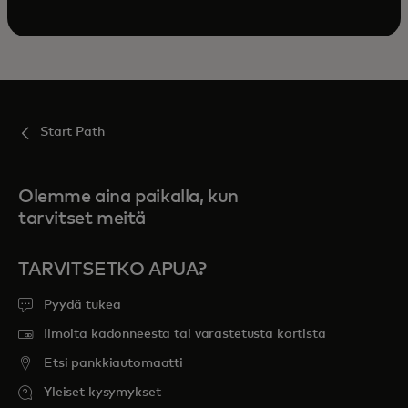
Start Path
Olemme aina paikalla, kun
tarvitset meitä
TARVITSETKO APUA?
Pyydä tukea
Ilmoita kadonneesta tai varastetusta kortista
Etsi pankkiautomaatti
Yleiset kysymykset