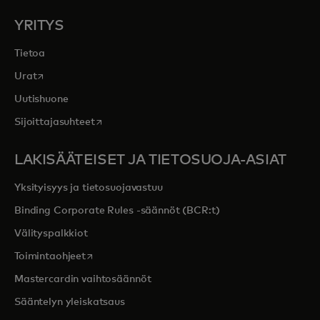
YRITYS
Tietoa
opens in a new tab
Urat
Uutishuone
opens in a new tab
Sijoittajasuhteet
LAKISÄÄTEISET JA TIETOSUOJA-ASIAT
Yksityisyys ja tietosuojavastuu
Binding Corporate Rules -säännöt (BCR:t)
Välityspalkkiot
opens in a new tab
Toimintaohjeet
Mastercardin vaihtosäännöt
Sääntelyn yleiskatsaus