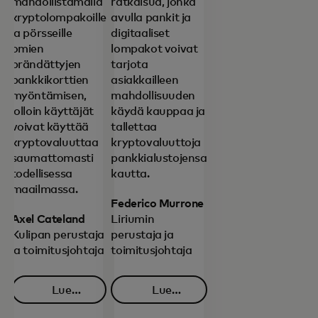
mahdollistamalla
ratkaisua, jonka
kryptolompakoille
avulla pankit ja
ja pörsseille
digitaaliset
omien
lompakot voivat
brändättyjen
tarjota
pankkikorttien
asiakkailleen
myöntämisen,
mahdollisuuden
jolloin käyttäjät
käydä kauppaa ja
voivat käyttää
tallettaa
kryptovaluuttaa
kryptovaluuttoja
saumattomasti
pankkialustojensa
todellisessa
kautta.
maailmassa.
Federico Murrone
Axel Cateland
Liriumin
Kulipan perustaja
perustaja ja
ja toimitusjohtaja
toimitusjohtaja
Lue
Lue
opens in a new tab
opens in a new tab
lisää
lisää