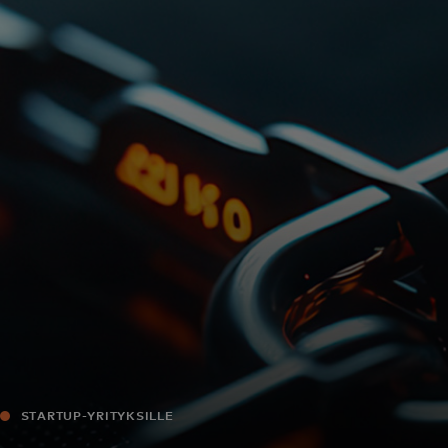
Sinulle
Yrityksille
Maailmalle
Innovaattoreille
Uutiset ja trendit
STARTUP-YRITYKSILLE