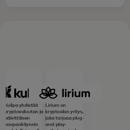
Kulipa yhdistää
Lirium on
kryptovaluutan ja
kryptoalan yritys,
päivittäisen
joka tarjoaa plug-
kaupankäynnin
and-play-