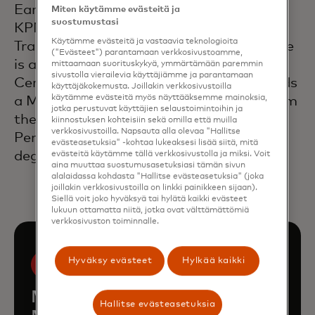
Earlier in her career, Vivian worked at
Miten käytämme evästeitä ja
suostumustasi
KPMG in its Assurance Practice and
Käytämme evästeitä ja vastaavia teknologioita
Transaction Advisory Services Group. She
("Evästeet") parantamaan verkkosivustoamme,
is a member of the American Institute of
mittaamaan suorituskykyä, ymmärtämään paremmin
sivustolla vierailevia käyttäjiämme ja parantamaan
Certified Public Accountants. Vivian holds
käyttäjäkokemusta. Joillakin verkkosivustoilla
käytämme evästeitä myös näyttääksemme mainoksia,
a Master of Business Administration from
jotka perustuvat käyttäjien selaustoimintoihin ja
the Wharton School at the University of
kiinnostuksen kohteisiin sekä omilla että muilla
verkkosivustoilla. Napsauta alla olevaa "Hallitse
Pennsylvania and a Bachelor of Science
evästeasetuksia" -kohtaa lukeaksesi lisää siitä, mitä
degree from Binghamton University.
evästeitä käytämme tällä verkkosivustolla ja miksi. Voit
aina muuttaa suostumusasetuksiasi tämän sivun
alalaidassa kohdasta "Hallitse evästeasetuksia" (joka
joillakin verkkosivustoilla on linkki painikkeen sijaan).
Siellä voit joko hyväksyä tai hylätä kaikki evästeet
lukuun ottamatta niitä, jotka ovat välttämättömiä
verkkosivuston toiminnalle.
Hyväksy evästeet
Hylkää kaikki
Meet the rest of the
Hallitse evästeasetuksia