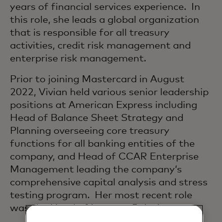
years of financial services experience. In
this role, she leads a global organization
that is responsible for all treasury
activities, credit risk management and
enterprise risk management.
Prior to joining Mastercard in August
2022, Vivian held various senior leadership
positions at American Express including
Head of Balance Sheet Strategy and
Planning overseeing core treasury
functions for all banking entities of the
company, and Head of CCAR Enterprise
Management leading the company’s
comprehensive capital analysis and stress
testing program. Her most recent role
was the Head of Investor Relations.