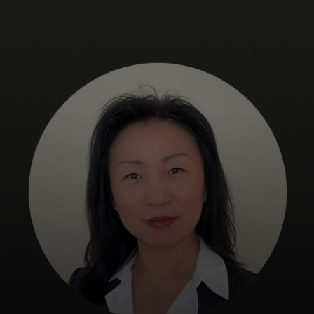
Sinulle
Yrityksille
Maailmalle
Innovaattoreille
Uutiset ja trendit