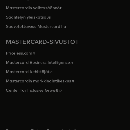
Mastercardin vaihtosäännöt
Sääntelyn yleiskatsaus
Saavutettavuus Mastercardilla
MASTERCARD-SIVUSTOT
opens in a new tab
Priceless.com
opens in a new tab
Mastercard Business Intelligence
opens in a new tab
Mastercard-kehittäjät
opens in a new tab
Mastercardin markkinointikeskus
opens in a new tab
Center for Inclusive Growth