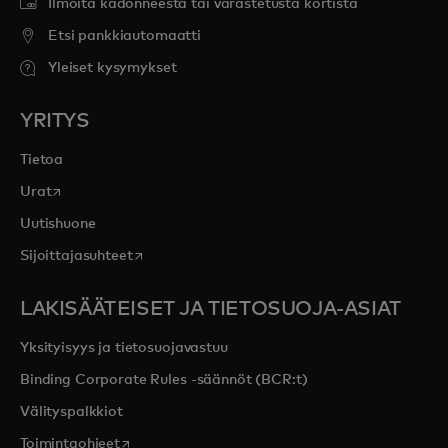
Ilmoita kadonneesta tai varastetusta kortista
Etsi pankkiautomaatti
Yleiset kysymykset
YRITYS
Tietoa
opens in a new tab
Urat
Uutishuone
opens in a new tab
Sijoittajasuhteet
LAKISÄÄTEISET JA TIETOSUOJA-ASIAT
Yksityisyys ja tietosuojavastuu
Binding Corporate Rules -säännöt (BCR:t)
Välityspalkkiot
opens in a new tab
Toimintaohjeet