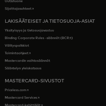
Uutishuone
opens in a new tab
Sijoittajasuhteet
LAKISÄÄTEISET JA TIETOSUOJA-ASIAT
Yksityisyys ja tietosuojavastuu
Binding Corporate Rules -säännöt (BCR:t)
Välityspalkkiot
opens in a new tab
Toimintaohjeet
Mastercardin vaihtosäännöt
Sääntelyn yleiskatsaus
MASTERCARD-SIVUSTOT
opens in a new tab
Priceless.com
opens in a new tab
Mastercard Services
opens in a new tab
Mastercard-kehittäjät