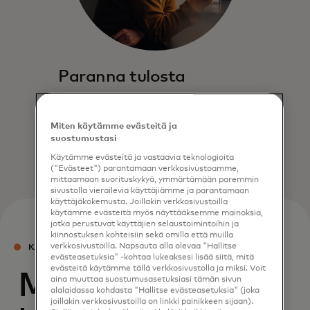
Paranna tulosta
Laajenna tavoittavuuttasi ja
maksimoi tulosi kitkattomilla
Miten käytämme evästeitä ja
kassaprosesseilla.
suostumustasi
Käytämme evästeitä ja vastaavia teknologioita
("Evästeet") parantamaan verkkosivustoamme,
mittaamaan suorituskykyä, ymmärtämään paremmin
sivustolla vierailevia käyttäjiämme ja parantamaan
käyttäjäkokemusta. Joillakin verkkosivustoilla
käytämme evästeitä myös näyttääksemme mainoksia,
jotka perustuvat käyttäjien selaustoimintoihin ja
kiinnostuksen kohteisiin sekä omilla että muilla
verkkosivustoilla. Napsauta alla olevaa "Hallitse
KASSAPALVELUT
evästeasetuksia" -kohtaa lukeaksesi lisää siitä, mitä
evästeitä käytämme tällä verkkosivustolla ja miksi. Voit
Maksualustasi
aina muuttaa suostumusasetuksiasi tämän sivun
alalaidassa kohdasta "Hallitse evästeasetuksia" (joka
joillakin verkkosivustoilla on linkki painikkeen sijaan).