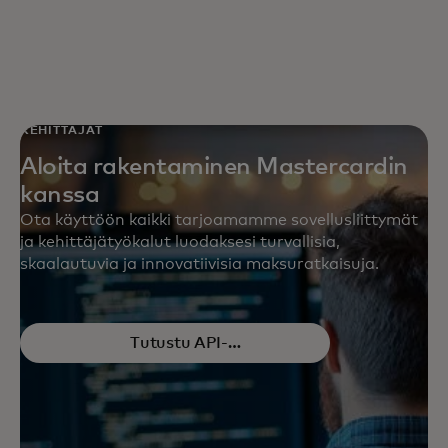
KEHITTÄJÄT
Aloita rakentaminen Mastercardin
kanssa
Ota käyttöön kaikki tarjoamamme sovellusliittymät
ja kehittäjätyökalut luodaksesi turvallisia,
skaalautuvia ja innovatiivisia maksuratkaisuja.
Tutustu API-
opens in a new tab
ohjelmointirajapintoihin