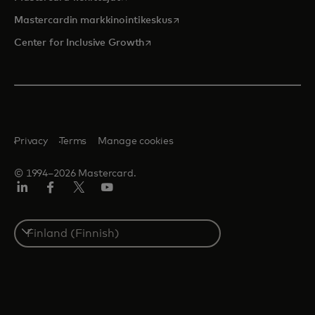
opens in a new tab
Mastercardin markkinointikeskus
opens in a new tab
Center for Inclusive Growth
Privacy
Terms
Manage cookies
© 1994–2026 Mastercard.
LinkedIn
Facebook
Twitter/X
Youtube
Select
a
country