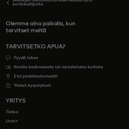
Maksujen vastaanottaminen Mastercard-
kortinhaltijoilta
Olemme aina paikalla, kun
tarvitset meitä
TARVITSETKO APUA?
Pyydä tukea
Ilmoita kadonneesta tai varastetusta kortista
Etsi pankkiautomaatti
Yleiset kysymykset
YRITYS
Tietoa
opens in a new tab
Urat