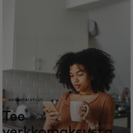
Sinulle
Yrityksille
Maailmalle
Innovaattoreille
Uutiset ja trendit
KASSAPALVELUT
Tee
verkkomaksusta