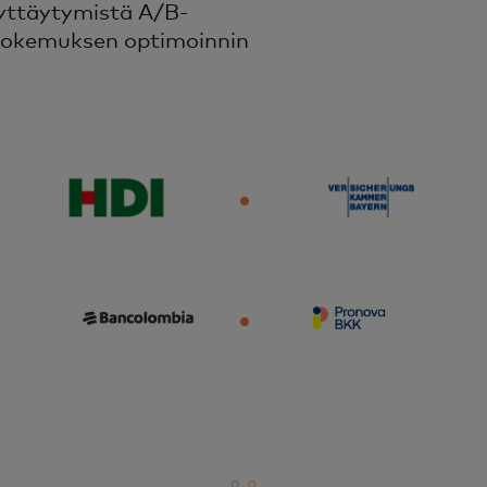
äyttäytymistä A/B-
ökokemuksen optimoinnin