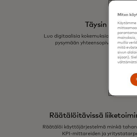
Miten käy
Täysin agnosti
Käytämme e
mittaamaan
parantamaa
Luo digitaalisia kokemuksia teknologial
mainoksia, 
pysymään yhteensopivana teknolog
muilla verk
mitä eväste
sivun alala
sijaan). Sie
välttämättö
Räätälöitävissä liiketoi
Räätälöi käyttöjärjestelmä minkä tahans
KPI-mittareiden ja yritystatar