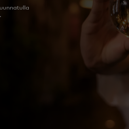
suunnatulla
.