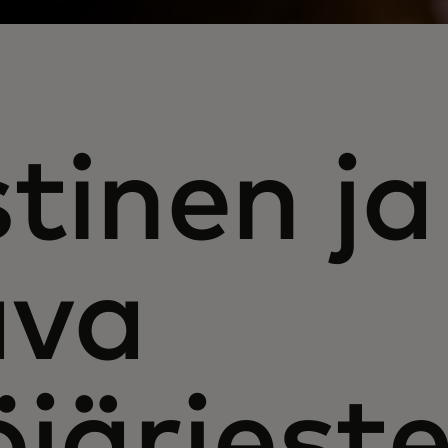
tinen ja
ava
öjärjest