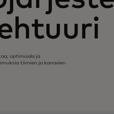
ehtuuri
taa, optimoida ja
emuksia tiimien ja kanavien