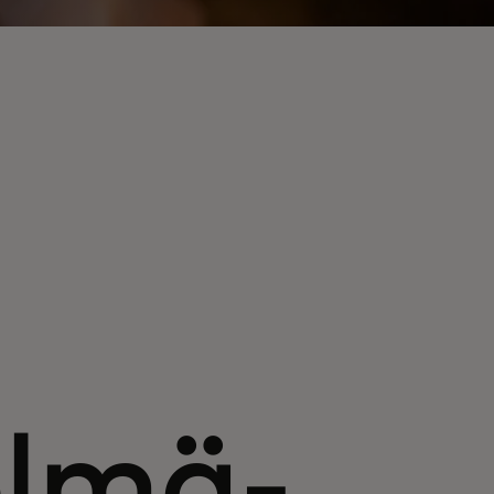
elmä­