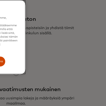
ajoittamaton
amme,
äyttääksemme
ikkiin kosketuspisteisiin ja yhdistä tiimit
milla että
stelmän ja työnkulun sisällä.
lisää siitä,
uksiasi tämän
kki painikkeen
t
ia
avaatimusten mukainen
aa uusimpia lakeja ja määräyksiä ympäri
maailmaa.