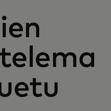
ien
ttelema
luetu