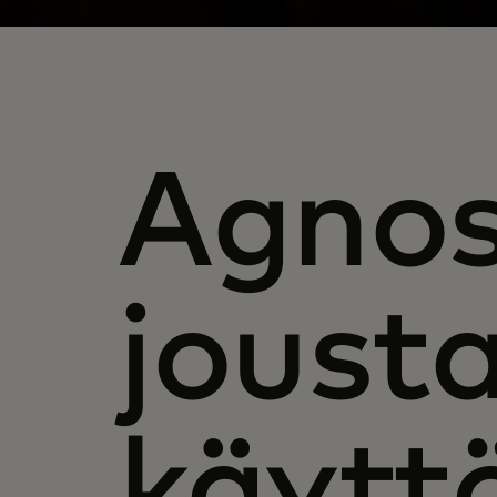
Agnos
joust
käytt