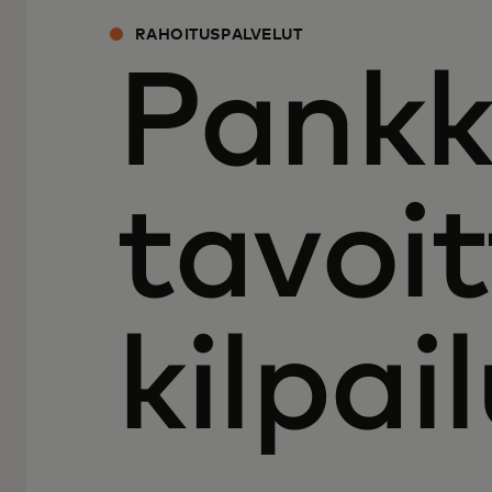
RAHOITUSPALVELUT
Pankk
tavoi
kilpai