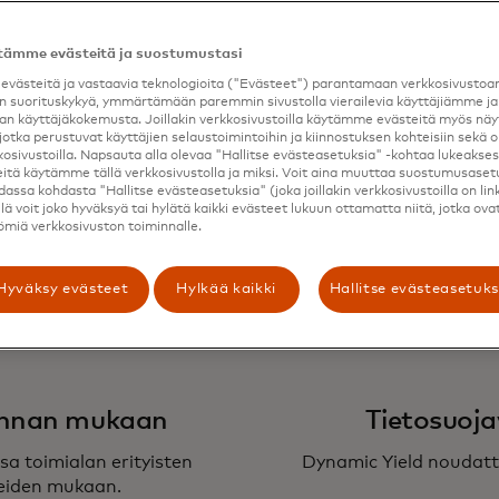
tämme evästeitä ja suostumustasi
nen
R
västeitä ja vastaavia teknologioita ("Evästeet") parantamaan verkkosivusto
 suorituskykyä, ymmärtämään paremmin sivustolla vierailevia käyttäjiämme ja
n käyttäjäkokemusta. Joillakin verkkosivustoilla käytämme evästeitä myös n
la, joka on suunniteltu
Laajenna personointi ka
jotka perustuvat käyttäjien selaustoimintoihin ja kiinnostuksen kohteisiin sekä o
iapinosi kanssa.
yhden järje
kosivustoilla. Napsauta alla olevaa "Hallitse evästeasetuksia" -kohtaa lukeaksesi 
itä käytämme tällä verkkosivustolla ja miksi. Voit aina muuttaa suostumusaset
idassa kohdasta "Hallitse evästeasetuksia" (joka joillakin verkkosivustoilla on lin
llä voit joko hyväksyä tai hylätä kaikki evästeet lukuun ottamatta niitä, jotka ova
miä verkkosivuston toiminnalle.
Hyväksy evästeet
Hylkää kaikki
Hallitse evästeasetuks
minnan mukaan
Tietosuoj
a toimialan erityisten
Dynamic Yield noudatt
peiden mukaan.