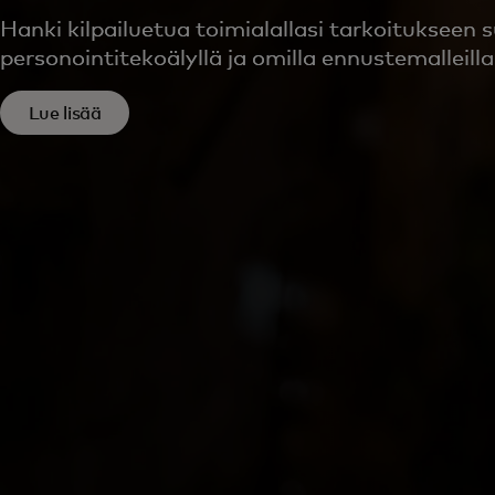
Hanki kilpailuetua toimialallasi tarkoitukseen 
personointitekoälyllä ja omilla ennustemalleilla
Lue lisää