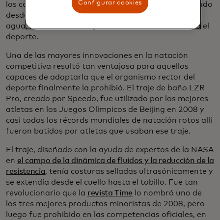
Configurar cookies
los conceptos básicos de la natación no han cambiado
desde que nos encontramos por primera vez en el
agua, la nueva tecnología continúa transformando el
deporte.
Una de las mayores innovaciones en la natación
competitiva resultó tan ventajosa para aquellos
capaces de adoptarla que el organismo rector del
deporte finalmente la prohibió. El traje de baño LZR
Pro, creado por Speedo, fue utilizado por los mejores
atletas en los Juegos Olímpicos de Beijing en 2008 y
casi todos los récords mundiales de natación rotos allí
fueron batidos por atletas que usaban ese traje.
El traje, diseñado con la ayuda de expertos de la NASA
en
el campo de la dinámica de fluidos y la reducción de la
resistencia
, tenía costuras selladas ultrasónicamente y
se extendía desde el cuello hasta el tobillo. Fue tan
revolucionario que la
revista Time
lo nombró uno de
los tres mejores productos minoristas de 2008, pero
luego fue prohibido en las competencias oficiales, en