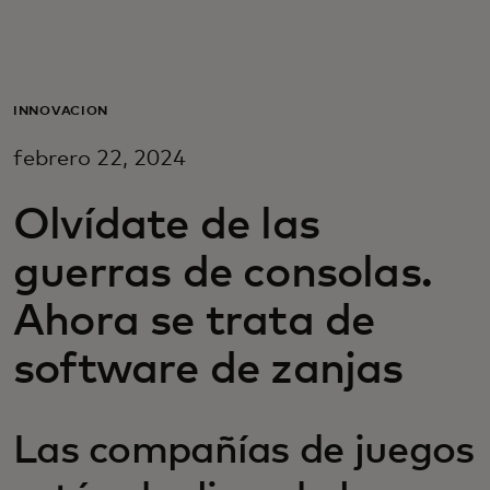
Para ti
Para empresas
INNOVACIÓN
febrero 22, 2024
Para el mundo
Olvídate de las
Para innovadores
guerras de consolas.
Ahora se trata de
Noticias y tendencias
software de zanjas
Las compañías de juegos