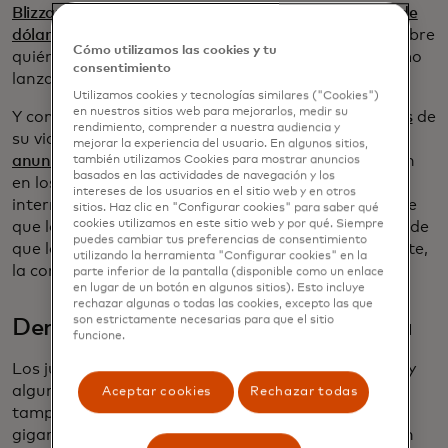
Blizzard por parte de Microsoft por 68.000 millones de
dólares
ilustra que existe una feroz competencia sobre
Cómo utilizamos las cookies y tu
quién puede hacer el próximo gran éxito o el próximo
consentimiento
lanzamiento de una franquicia que ya es enorme.
Utilizamos cookies y tecnologías similares ("Cookies")
en nuestros sitios web para mejorarlos, medir su
Y con la PlayStation 5 de Sony en las
últimas etapas
de
rendimiento, comprender a nuestra audiencia y
su vida útil esperada y se
espera que Nintendo
mejorar la experiencia del usuario. En algunos sitios,
anuncie
el seguimiento de su exitosa consola Switch
también utilizamos Cookies para mostrar anuncios
basados en las actividades de navegación y los
en los próximos meses, significa que aún más
intereses de los usuarios en el sitio web y en otros
interrupciones pueden estar en camino. Es probable
sitios. Haz clic en "Configurar cookies" para saber qué
cookies utilizamos en este sitio web y por qué. Siempre
que los éxitos sigan llegando, pero cuando se trata de
puedes cambiar tus preferencias de consentimiento
que las consolas nos den el próximo centavo brillante,
utilizando la herramienta "Configurar cookies" en la
la competencia puede estar llegando a su fin.
parte inferior de la pantalla (disponible como un enlace
en lugar de un botón en algunos sitios). Esto incluye
rechazar algunas o todas las cookies, excepto las que
son estrictamente necesarias para que el sitio
Demasiado 'piscina' para la escuela
funcione.
Los juegos están evolucionando a un ritmo rápido, y
algunos de nuestros pasatiempos más antiguos
Aceptar cookies
Rechazar todas
tampoco son exactamente inmunes a los cambios
gigantes. Tomemos la natación, por ejemplo. Si bien