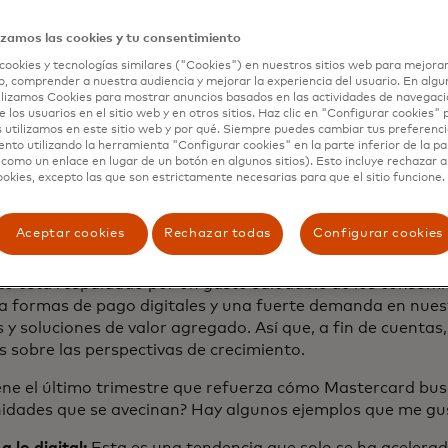
, la estrategia correcta y las personas adecuadas en los r
se abr
nte evolución de nuestro equipo de liderazgo ejecutivo,
co
izamos las cookies y tu consentimiento
 para reforzar cada una de estas áreas.
cookies y tecnologías similares ("Cookies") en nuestros sitios web para mejorar
, comprender a nuestra audiencia y mejorar la experiencia del usuario. En algun
uilibrio entre entregar hoy e invertir a largo plazo. Creo
lizamos Cookies para mostrar anuncios basados en las actividades de navegació
e los usuarios en el sitio web y en otros sitios. Haz clic en "Configurar cookies"
ión de eso es el informe de nuestro
desempeño financiero d
 utilizamos en este sitio web y por qué. Siempre puedes cambiar tus preferenci
y. Fue un trimestre sólido, tanto en términos de crecimie
nto utilizando la herramienta "Configurar cookies" en la parte inferior de la pa
 como un enlace en lugar de un botón en algunos sitios). Esto incluye rechazar 
ncias. Puede ver los detalles en nuestras presentaciones.
ookies, excepto las que son estrictamente necesarias para que el sitio funcione.
 nuestros fundamentos comerciales siguen siendo sólido
l diversificado y el impulso con los clientes nos posiciona
Aceptar cookies
Rechazar todas
Configurar cookies
idades que se avecinan.
to está respaldado por un gasto saludable de los consumi
 a formas de pago digitales y una fuerte demanda en nues
s y soluciones de valor agregado. Así que, a fin de cuenta
s sobre las perspectivas de crecimiento.
ene el último trimestre que refuerza cómo Mastercard bus
idades que se avecinan? Hay algunos ejemplos que me gus