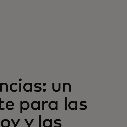
ncias: un
e para las
oy y las