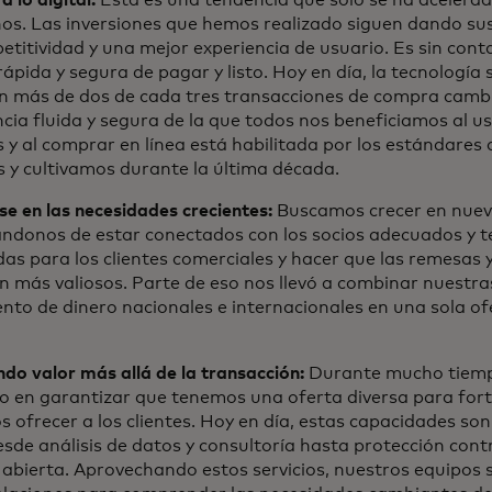
 lo digital:
Esta es una tendencia que solo se ha acelerad
ños. Las inversiones que hemos realizado siguen dando su
etitividad y una mejor experiencia de usuario. Es sin con
rápida y segura de pagar y listo. Hoy en día, la tecnología 
 en más de dos de cada tres transacciones de compra camb
cia fluida y segura de la que todos nos beneficiamos al us
s y al comprar en línea está habilitada por los estándares
 y cultivamos durante la última década.
e en las necesidades crecientes:
Buscamos crecer en nuevo
ndonos de estar conectados con los socios adecuados y te
as para los clientes comerciales y hacer que las remesas 
n más valiosos. Parte de eso nos llevó a combinar nuestr
nto de dinero nacionales e internacionales en una sola o
do valor más allá de la transacción:
Durante mucho tiem
o en garantizar que tenemos una oferta diversa para fort
 ofrecer a los clientes. Hoy en día, estas capacidades son
esde análisis de datos y consultoría hasta protección cont
 abierta. Aprovechando estos servicios, nuestros equipos