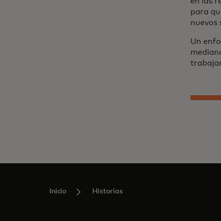
en las 
para qu
nuevos s
Un enfo
mediano
trabaja
Inicio
Historias