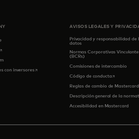
NY
AVISOS LEGALES Y PRIVACID
Privacidad y responsabilidad de 
de
datos
se abre en una pestaña nueva
Normas Corporativas Vinculante
(BCRs)
om
Comisiones de intercambio
se abre en una pestaña nueva
es con inversores
se abre en u
Código de conducta
Reglas de cambio de Mastercard
Descripción general de la normat
Accesibilidad en Mastercard