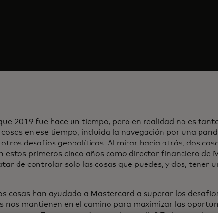
que 2019 fue hace un tiempo, pero en realidad no es tanto
cosas en ese tiempo, incluida la navegación por una pand
otros desafíos geopolíticos. Al mirar hacia atrás, dos co
en estos primeros cinco años como director financiero de 
atar de controlar solo las cosas que puedes, y dos, tener u
os cosas han ayudado a Mastercard a superar los desafíos
s nos mantienen en el camino para maximizar las oportu
a nosotros. Entonces, ¿cómo se desarrolla? Todo se reduce