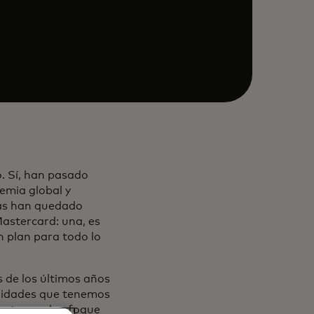
. Sí, han pasado
emia global y
sas han quedado
Mastercard: una, es
n plan para todo lo
 de los últimos años
nidades que tenemos
 a tener el enfoque