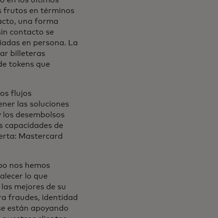
o en los últimos
s frutos en términos
tacto, una forma
sin contacto se
iadas en persona. La
ar billeteras
 de tokens que
s flujos
ner las soluciones
y los desembolsos
as capacidades de
ferta: Mastercard
po nos hemos
alecer lo que
 las mejores de su
ra fraudes, identidad
 se están apoyando