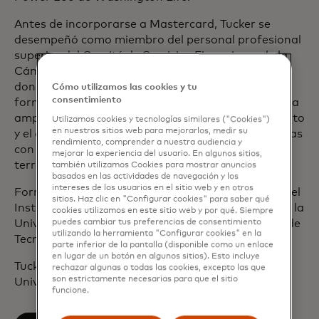
Antes de incorporarse a Mastercard, Tucker se
desempeñó como miembro del personal profesional
superior del Comité de Servicios Financieros de la
Cámara de Representantes de Estados Unidos,
donde desempeñó un papel decisivo en la
Cómo utilizamos las cookies y tu
consentimiento
formulación de políticas regulatorias financieras, la
ampliación del acceso de los consumidores al crédito
Utilizamos cookies y tecnologías similares ("Cookies")
en nuestros sitios web para mejorarlos, medir su
y el abordaje de las amenazas globales relacionadas
rendimiento, comprender a nuestra audiencia y
con el lavado de dinero y el financiamiento del
mejorar la experiencia del usuario. En algunos sitios,
terrorismo.
también utilizamos Cookies para mostrar anuncios
basados en las actividades de navegación y los
intereses de los usuarios en el sitio web y en otros
Forma parte de varios consejos asesores, incluido el
sitios. Haz clic en "Configurar cookies" para saber qué
Instituto Cohen de Liderazgo y Servicio Público de la
cookies utilizamos en este sitio web y por qué. Siempre
puedes cambiar tus preferencias de consentimiento
Universidad de Maine y el Consejo de la Industria de
utilizando la herramienta "Configurar cookies" en la
Tecnología de la Información.
parte inferior de la pantalla (disponible como un enlace
en lugar de un botón en algunos sitios). Esto incluye
Tucker tiene una licenciatura en economía de la
rechazar algunas o todas las cookies, excepto las que
son estrictamente necesarias para que el sitio
Universidad de Yale.
funcione.