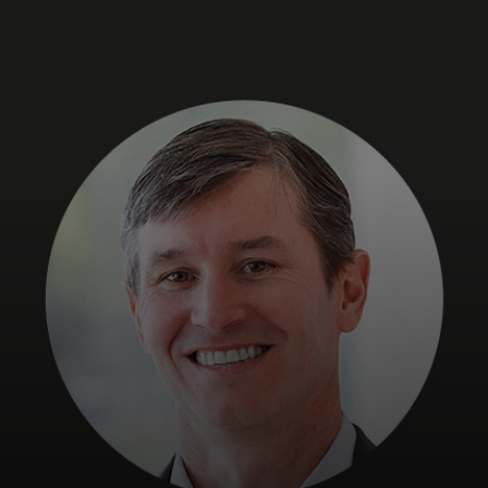
Para ti
Para empresas
Para el mundo
Para innovadores
Noticias y tendencias