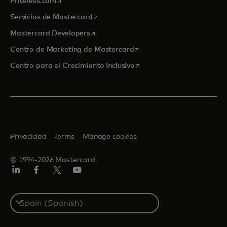
se abre en una pestaña nueva
Priceless.com
se abre en una pestaña nueva
Servicios de Mastercard
se abre en una pestaña nueva
Mastercard Developers
se abre en una pestaña nu
Centro de Marketing de Mastercard
se abre en una pestaña nu
Centro para el Crecimiento Inclusivo
Privacidad
Terms
Manage cookies
© 1994-2026 Mastercard.
LinkedIn
Facebook
Twitter/X
Youtube
Select
a
country