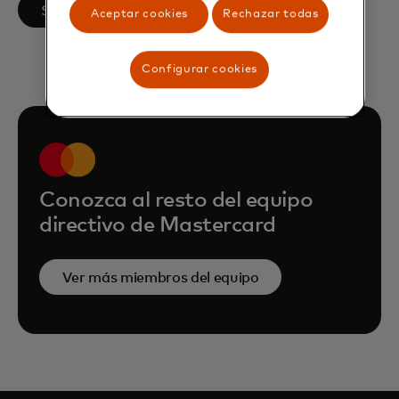
se abre en una pestaña nueva
Seguir en LinkedIn
Aceptar cookies
Rechazar todas
Configurar cookies
Conozca al resto del equipo
directivo de Mastercard
Ver más miembros del equipo