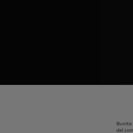
Bunita
del com