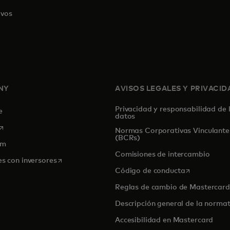
ivos
NY
AVISOS LEGALES Y PRIVACID
Privacidad y responsabilidad de 
de
datos
se abre en una pestaña nueva
Normas Corporativas Vinculante
(BCRs)
om
Comisiones de intercambio
se abre en una pestaña nueva
es con inversores
se abre en u
Código de conducta
Reglas de cambio de Mastercard
Descripción general de la normat
Accesibilidad en Mastercard