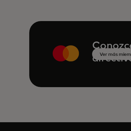
Conozca
Ver más miemb
directi