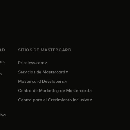
AD
SITIOS DE MASTERCARD
los
se abre en una pestaña nueva
Priceless.com
se abre en una pestaña nueva
Servicios de Mastercard
s
se abre en una pestaña nueva
Mastercard Developers
se abre en una pest
Centro de Marketing de Mastercard
na pestaña nueva
se abre en una pest
Centro para el Crecimiento Inclusivo
iva