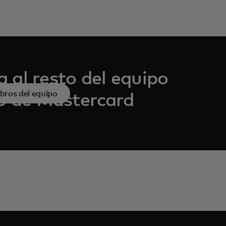
 al resto del equipo
ros del equipo
vo de Mastercard