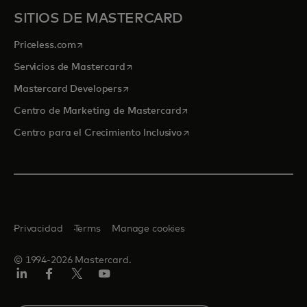
SITIOS DE MASTERCARD
se abre en una pestaña nueva
Priceless.com
se abre en una pestaña nueva
Servicios de Mastercard
se abre en una pestaña nueva
Mastercard Developers
se abre en una pestaña nu
Centro de Marketing de Mastercard
se abre en una pestaña nu
Centro para el Crecimiento Inclusivo
Privacidad
Terms
Manage cookies
© 1994-2026 Mastercard.
LinkedIn
Facebook
Twitter/X
Youtube