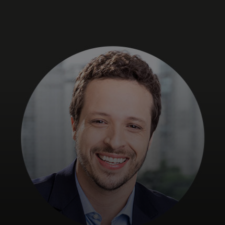
Para ti
Para empresas
Para el mundo
Para innovadores
Noticias y tendencias