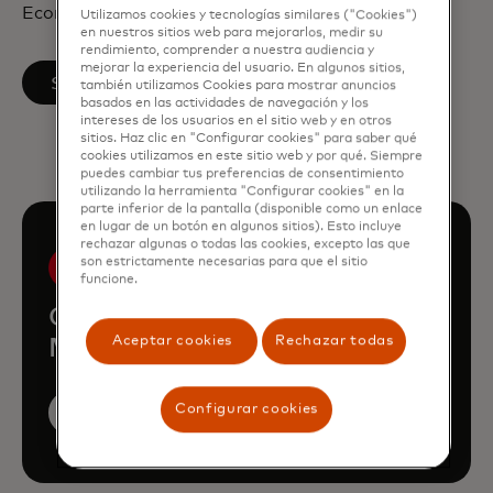
Economía de la Universidad de São Paulo.
Utilizamos cookies y tecnologías similares ("Cookies")
en nuestros sitios web para mejorarlos, medir su
rendimiento, comprender a nuestra audiencia y
mejorar la experiencia del usuario. En algunos sitios,
se abre en una pestaña nueva
Seguir en LinkedIn
también utilizamos Cookies para mostrar anuncios
basados en las actividades de navegación y los
intereses de los usuarios en el sitio web y en otros
sitios. Haz clic en "Configurar cookies" para saber qué
cookies utilizamos en este sitio web y por qué. Siempre
puedes cambiar tus preferencias de consentimiento
utilizando la herramienta "Configurar cookies" en la
parte inferior de la pantalla (disponible como un enlace
en lugar de un botón en algunos sitios). Esto incluye
rechazar algunas o todas las cookies, excepto las que
son estrictamente necesarias para que el sitio
funcione.
Conozca al resto del equipo del
Aceptar cookies
Rechazar todas
Mastercard Economics Institute
Configurar cookies
Ver más miembros del equipo