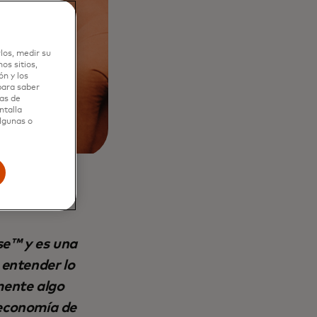
los, medir su
os sitios,
n y los
 para saber
as de
ntalla
algunas o
se™ y es una
 entender lo
mente algo
 economía de