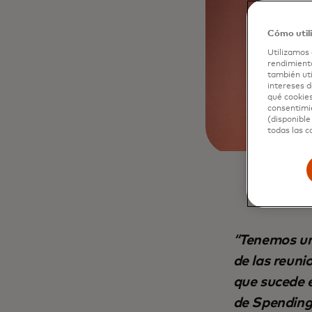
Cómo util
Utilizamos 
rendimiento
también uti
intereses d
qué cookies
consentimie
(disponible
todas las c
Tenemos un
de las reuni
que sucede 
de Spending