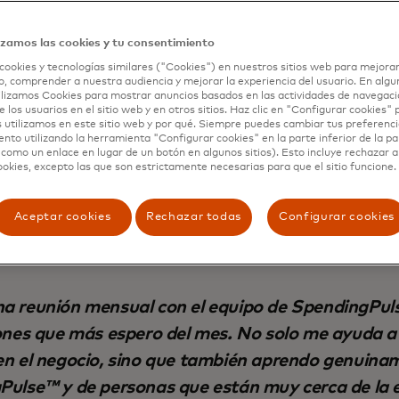
izamos las cookies y tu consentimiento
cookies y tecnologías similares ("Cookies") en nuestros sitios web para mejorar
, comprender a nuestra audiencia y mejorar la experiencia del usuario. En algun
lizamos Cookies para mostrar anuncios basados en las actividades de navegació
e los usuarios en el sitio web y en otros sitios. Haz clic en "Configurar cookies"
 utilizamos en este sitio web y por qué. Siempre puedes cambiar tus preferenci
nto utilizando la herramienta "Configurar cookies" en la parte inferior de la pa
 como un enlace en lugar de un botón en algunos sitios). Esto incluye rechazar 
ookies, excepto las que son estrictamente necesarias para que el sitio funcione.
Aceptar cookies
Rechazar todas
Configurar cookies
a reunión mensual con el equipo de SpendingPul
ones que más espero del mes. No solo me ayuda a
en el negocio, sino que también aprendo genuina
Pulse™ y de personas que están muy cerca de la