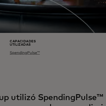
CAPACIDADES
UTILIZADAS
SpendingPulse™
p utilizó SpendingPulse™