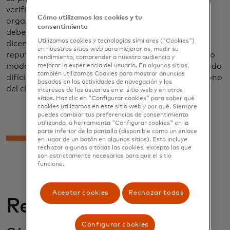
verificar que los clientes sean genuinos. Las
Cómo utilizamos las cookies y tu
organizaciones caminan sobre una delgada línea:
consentimiento
deben asegurarse de que los clientes sean quienes
Utilizamos cookies y tecnologías similares ("Cookies")
dicen ser y defenderse del fraude para proteger su
en nuestros sitios web para mejorarlos, medir su
reputación y la confianza del consumidor. Del mismo
rendimiento, comprender a nuestra audiencia y
modo, no pueden hacer que el proceso sea demasiado
mejorar la experiencia del usuario. En algunos sitios,
también utilizamos Cookies para mostrar anuncios
difícil porque de lo contrario se arriesgan al abandono
basados en las actividades de navegación y los
del cliente y a pérdidas financieras.
intereses de los usuarios en el sitio web y en otros
sitios. Haz clic en "Configurar cookies" para saber qué
cookies utilizamos en este sitio web y por qué. Siempre
puedes cambiar tus preferencias de consentimiento
utilizando la herramienta "Configurar cookies" en la
parte inferior de la pantalla (disponible como un enlace
en lugar de un botón en algunos sitios). Esto incluye
rechazar algunas o todas las cookies, excepto las que
son estrictamente necesarias para que el sitio
funcione.
Aceptar cookies
Rechazar todas
Relacionado
Configurar cookies