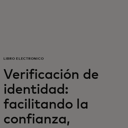
Para ti
Para empresas
Para el mundo
LIBRO ELECTRÓNICO
Para innovadores
Verificación de
Noticias y tendencias
identidad:
facilitando la
confianza,