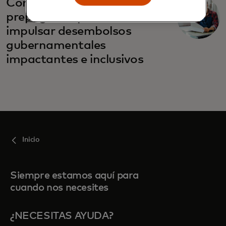
se abre en una pestaña nueva
Cómo las soluciones
prepagadas pueden
impulsar desembolsos
gubernamentales
impactantes e inclusivos
Inicio
Siempre estamos aquí para
cuando nos necesites
¿NECESITAS AYUDA?