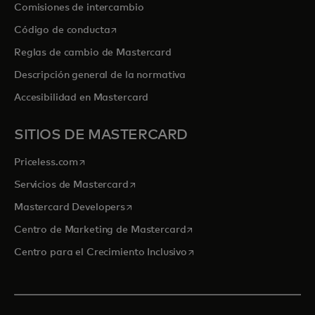
Comisiones de intercambio
se abre en una pestaña nueva
Código de conducta
Reglas de cambio de Mastercard
Descripción general de la normativa
Accesibilidad en Mastercard
SITIOS DE MASTERCARD
se abre en una pestaña nueva
Priceless.com
se abre en una pestaña nueva
Servicios de Mastercard
se abre en una pestaña nueva
Mastercard Developers
se abre en una pestaña nu
Centro de Marketing de Mastercard
se abre en una pestaña nu
Centro para el Crecimiento Inclusivo