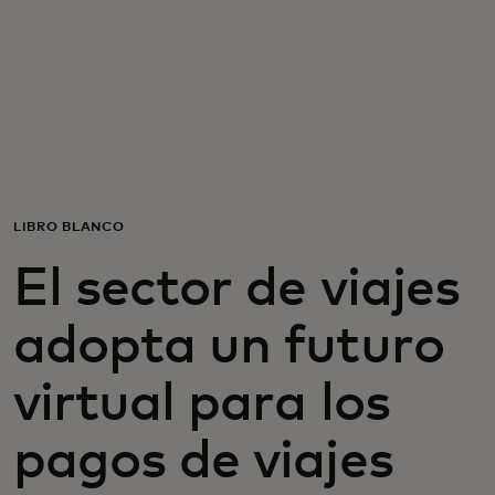
Para ti
Para empresas
Para el mundo
LIBRO BLANCO
Para innovadores
El sector de viajes
Noticias y tendencias
adopta un futuro
virtual para los
pagos de viajes