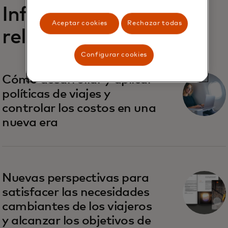
Informes
Aceptar cookies
Rechazar todas
relacionados
Configurar cookies
Cómo desarrollar y aplicar
políticas de viajes y
controlar los costos en una
nueva era
Nuevas perspectivas para
satisfacer las necesidades
cambiantes de los viajeros
y alcanzar los objetivos de