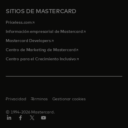
SITIOS DE MASTERCARD
se abre en una pestaña nueva
Priceless.com
se abre en una pestaña
Información empresarial de Mastercard
se abre en una pestaña nueva
Mastercard Developers
se abre en una pestaña nu
Centro de Marketing de Mastercard
se abre en una pestaña nu
Centro para el Crecimiento Inclusivo
Privacidad
Términos
Gestionar cookies
© 1994-2026 Mastercard.
LinkedIn
Facebook
Twitter/X
Youtube