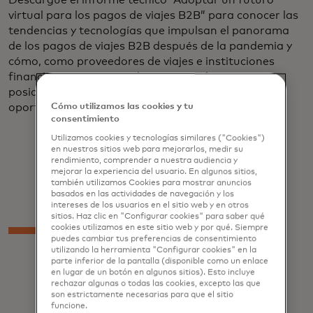
Descargue el informe técnico “Adoptar un futuro
virtual para los pagos de viajes B2B” para conocer las
tendencias y tecnologías que impulsan el panorama
de los pagos de viajes B2B después de la pandemia y
cómo, como proveedores de viajes e instituciones
financieras que sirven al sector, pueden estar
posicionados para aprovechar al máximo la
oportunidad.
Cómo utilizamos las cookies y tu
consentimiento
Utilizamos cookies y tecnologías similares ("Cookies")
en nuestros sitios web para mejorarlos, medir su
rendimiento, comprender a nuestra audiencia y
mejorar la experiencia del usuario. En algunos sitios,
también utilizamos Cookies para mostrar anuncios
basados en las actividades de navegación y los
intereses de los usuarios en el sitio web y en otros
sitios. Haz clic en "Configurar cookies" para saber qué
cookies utilizamos en este sitio web y por qué. Siempre
puedes cambiar tus preferencias de consentimiento
utilizando la herramienta "Configurar cookies" en la
parte inferior de la pantalla (disponible como un enlace
en lugar de un botón en algunos sitios). Esto incluye
rechazar algunas o todas las cookies, excepto las que
son estrictamente necesarias para que el sitio
funcione.