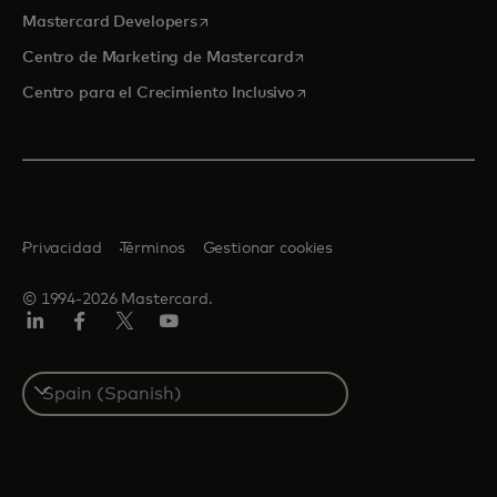
se abre en una pestaña nueva
Mastercard Developers
se abre en una pestaña nu
Centro de Marketing de Mastercard
se abre en una pestaña nu
Centro para el Crecimiento Inclusivo
Privacidad
Términos
Gestionar cookies
© 1994-2026 Mastercard.
LinkedIn
Facebook
Twitter/X
Youtube
Select
a
country