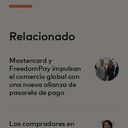
Relacionado
Mastercard y
FreedomPay impulsan
el comercio global con
una nueva alianza de
pasarela de pago
se abre en una pestaña nueva
Los compradores en