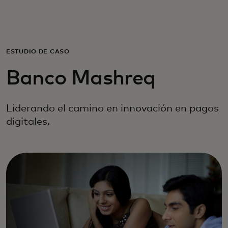
Para ti
Para empresas
ESTUDIO DE CASO‎
Banco Mashreq
Para el mundo
Liderando el camino en innovación en pagos
Para innovadores
digitales.
Noticias y tendencias