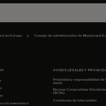
ard en Europa
Consejo de administración de Mastercard E
NY
AVISOS LEGALES Y PRIVACID
Privacidad y responsabilidad de 
de
datos
se abre en una pestaña nueva
Normas Corporativas Vinculante
(BCRs)
om
Comisiones de intercambio
se abre en una pestaña nueva
es con inversores