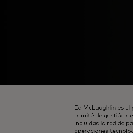
Ed McLaughlin es el 
comité de gestión de
incluidas la red de p
operaciones tecnológ