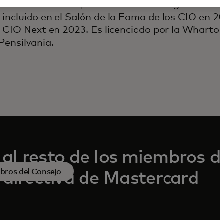
sobre el Uso Responsable de la Inteligencia Arti
incluido en el Salón de la Fama de los CIO en 
 CIO Next en 2023. Es licenciado por la Wharto
Pensilvania.
al resto de los miembros 
bros del Consejo
a directiva de Mastercard