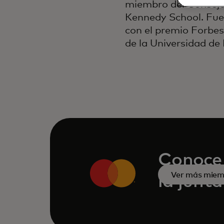
miembro del Consejo 
Kennedy School. Fue 
con el premio Forbes
de la Universidad de 
Conoce 
Ver más miem
la junt