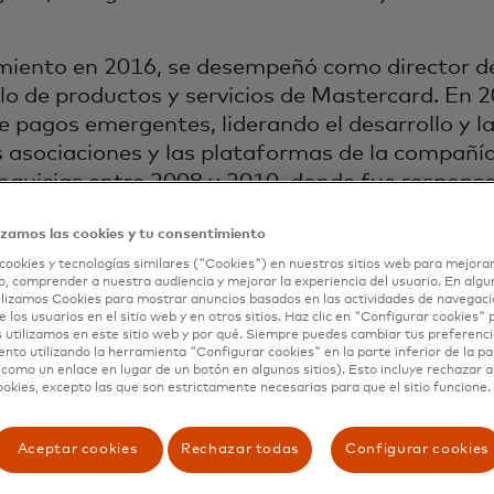
iento en 2016, se desempeñó como director de
llo de productos y servicios de Mastercard. En 
 pagos emergentes, liderando el desarrollo y l
las asociaciones y las plataformas de la compañ
nquicias entre 2008 y 2010, donde fue responsab
rd, licencias, estándares de marca y programa
izamos las cookies y tu consentimiento
ard en 2005.
cookies y tecnologías similares ("Cookies") en nuestros sitios web para mejorar
e a Mastercard, Ed fue vicepresidente de grupo
, comprender a nuestra audiencia y mejorar la experiencia del usuario. En algun
lizamos Cookies para mostrar anuncios basados en las actividades de navegació
nte (ahora FIS), a la que se incorporó en 2002 
e los usuarios en el sitio web y en otros sitios. Haz clic en "Configurar cookies"
 utilizamos en este sitio web y por qué. Siempre puedes cambiar tus preferenci
resa de pagos en línea de la que fue cofundado
nto utilizando la herramienta "Configurar cookies" en la parte inferior de la pa
ofundar Paytrust, Ed fue vicepresidente ejecut
 como un enlace en lugar de un botón en algunos sitios). Esto incluye rechazar 
ookies, excepto las que son estrictamente necesarias para que el sitio funcione.
orks, Inc., una empresa emergente de softwar
olsa en el NASDAQ en 1996.
Aceptar cookies
Rechazar todas
Configurar cookies
onsejo de administración de Xerox y Vocalink Ltd