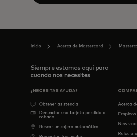
Inicio
Acerca de Mastercard
Masterc
Siempre estamos aquí para
cuando nos necesites
¿NECESITAS AYUDA?
COMPA
Obtener asistencia
Acerca 
Denunciar una tarjeta perdida o
Empleos
robada
Newsro
Buscar un cajero automático
Relacion
Preguntas frecuentes