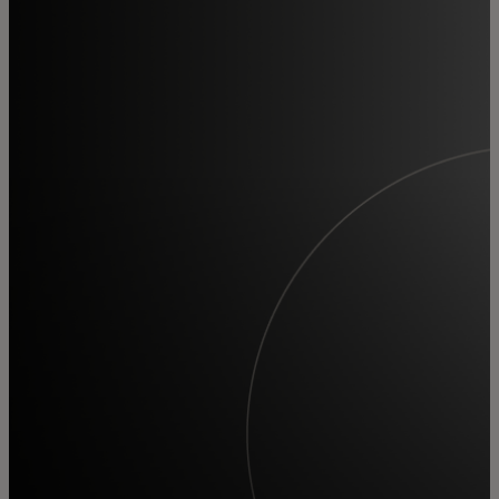
Para ti
Para empresas
Para el mundo
Para innovadores
Noticias y tendencias