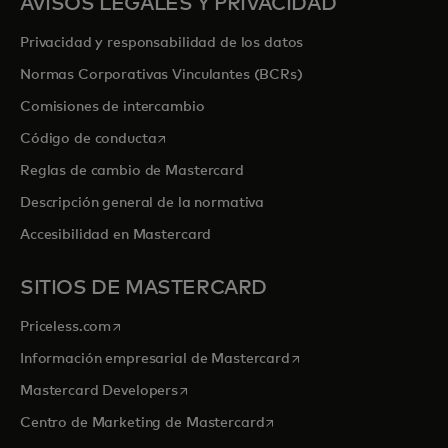
AVISOS LEGALES Y PRIVACIDAD
Privacidad y responsabilidad de los datos
Normas Corporativas Vinculantes (BCRs)
Comisiones de intercambio
se abre en una pestaña nueva
Código de conducta
Reglas de cambio de Mastercard
Descripción general de la normativa
Accesibilidad en Mastercard
SITIOS DE MASTERCARD
se abre en una pestaña nueva
Priceless.com
se abre en una pestaña
Información empresarial de Mastercard
se abre en una pestaña nueva
Mastercard Developers
se abre en una pestaña nu
Centro de Marketing de Mastercard