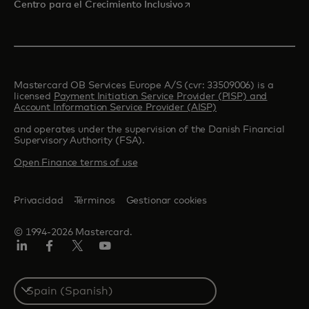
se abre en una pestaña nu
Centro para el Crecimiento Inclusivo
Mastercard OB Services Europe A/S (cvr: 33509006) is a
licensed
Payment Initiation Service Provider (PISP) and
Account Information Service Provider (AISP)
and operates under the supervision of the Danish Financial
Supervisory Authority (FSA).
Open Finance terms of use
Privacidad
Términos
Gestionar cookies
© 1994-2026 Mastercard.
LinkedIn
Facebook
Twitter/X
Youtube
Select
a
country