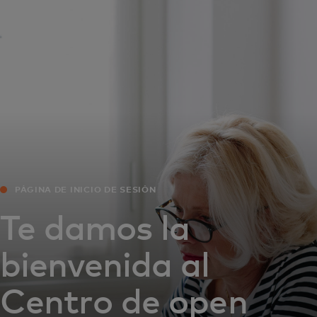
Para ti
Para empresas
Para el mundo
Para innovadores
PÁGINA DE INICIO DE SESIÓN
Noticias y tendencias
Te damos la
bienvenida al
Centro de open