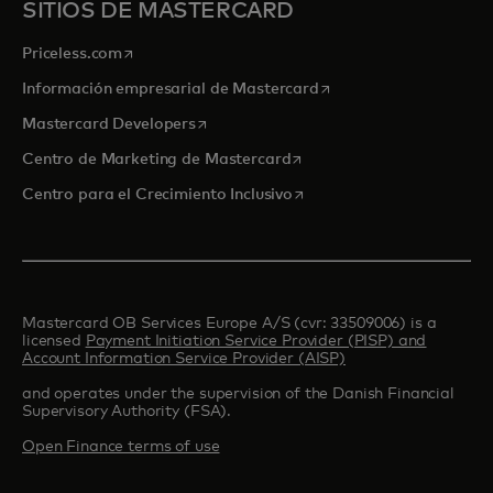
SITIOS DE MASTERCARD
se abre en una pestaña nueva
Priceless.com
se abre en una pestaña
Información empresarial de Mastercard
se abre en una pestaña nueva
Mastercard Developers
se abre en una pestaña nu
Centro de Marketing de Mastercard
se abre en una pestaña nu
Centro para el Crecimiento Inclusivo
Mastercard OB Services Europe A/S (cvr: 33509006) is a
licensed
Payment Initiation Service Provider (PISP) and
Account Information Service Provider (AISP)
and operates under the supervision of the Danish Financial
Supervisory Authority (FSA).
Open Finance terms of use