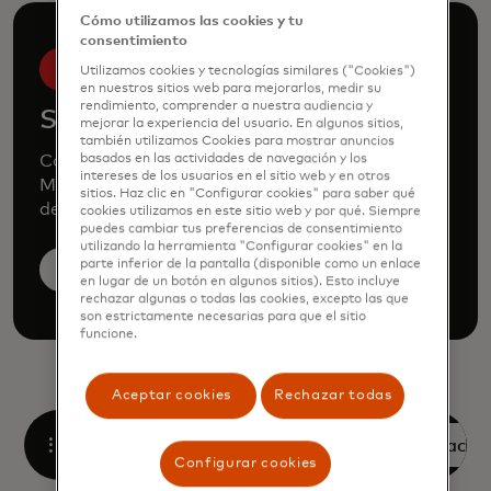
Cómo utilizamos las cookies y tu
consentimiento
Utilizamos cookies y tecnologías similares ("Cookies")
en nuestros sitios web para mejorarlos, medir su
rendimiento, comprender a nuestra audiencia y
Solicita una demo
mejorar la experiencia del usuario. En algunos sitios,
también utilizamos Cookies para mostrar anuncios
Consulte a nuestro equipo para saber cómo
basados en las actividades de navegación y los
intereses de los usuarios en el sitio web y en otros
Mastercard puede mejorar su negocio a través
sitios. Haz clic en "Configurar cookies" para saber qué
de nuestros productos y servicios.
cookies utilizamos en este sitio web y por qué. Siempre
puedes cambiar tus preferencias de consentimiento
utilizando la herramienta "Configurar cookies" en la
parte inferior de la pantalla (disponible como un enlace
Solicita una demo
en lugar de un botón en algunos sitios). Esto incluye
rechazar algunas o todas las cookies, excepto las que
son estrictamente necesarias para que el sitio
funcione.
Aceptar cookies
Rechazar todas
Reserva una demostración
Configurar cookies
Abrir