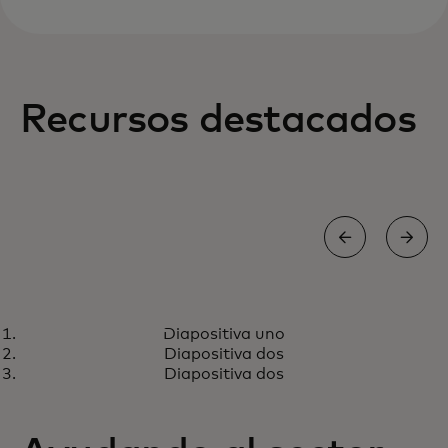
Recursos destacados
LINKEDIN
Diapositiva uno
Mantente al tanto de nuestras
se abre en una pestaña nueva
Síguenos
Diapositiva dos
últimas noticias, eventos y
Diapositiva dos
anuncios.