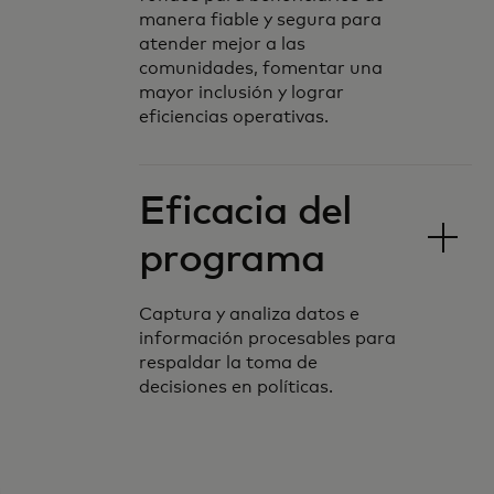
manera fiable y segura para
atender mejor a las
comunidades, fomentar una
mayor inclusión y lograr
eficiencias operativas.
Eficacia del
programa
Captura y analiza datos e
información procesables para
respaldar la toma de
decisiones en políticas.
Nos asociamos con gobiernos de todo el
mundo para ofrecer soluciones de
desembolso efectivas a través de nuestra
experiencia, tecnología y escala.