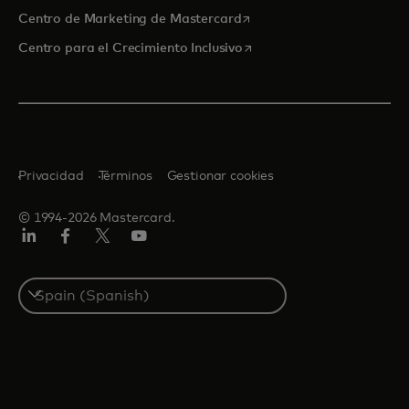
se abre en una pestaña nu
Centro de Marketing de Mastercard
se abre en una pestaña nu
Centro para el Crecimiento Inclusivo
Privacidad
Términos
Gestionar cookies
© 1994-2026 Mastercard.
LinkedIn
Facebook
Twitter/X
Youtube
Select
a
country