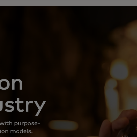
ion
ustry
 with purpose-
tion models.