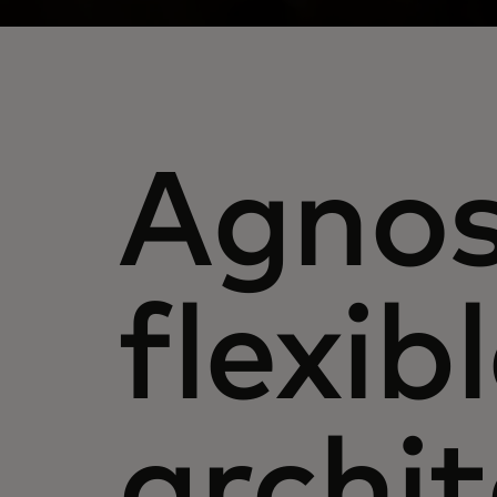
Agnos
flexib
archi