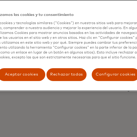
izamos las cookies y tu consentimiento
cookies y tecnologías similares ("Cookies") en nuestros sitios web para mejorar
, comprender a nuestra audiencia y mejorar la experiencia del usuario. En algun
lizamos Cookies para mostrar anuncios basados en las actividades de navegació
e los usuarios en el sitio web y en otros sitios. Haz clic en "Configurar cookies"
 utilizamos en este sitio web y por qué. Siempre puedes cambiar tus preferenci
nto utilizando la herramienta "Configurar cookies" en la parte inferior de la pa
 como un enlace en lugar de un botón en algunos sitios). Esto incluye rechazar 
ookies, excepto las que son estrictamente necesarias para que el sitio funcione.
zable
Pr
Aceptar cookies
Rechazar todas
Configurar cookies
KPIs and business needs.
By design, Dynamic
regula