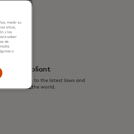
los, medir su
os sitios,
n y los
 para saber
as de
ntalla
algunas o
ivacy compliant
 Yield adheres to the latest laws and
tions around the world.