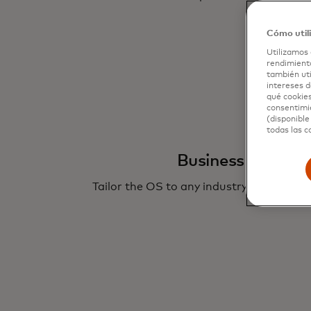
Cómo util
Utilizamos 
rendimiento
también uti
intereses d
qué cookies
consentimie
(disponible
todas las c
Business customi
Tailor the OS to any industry’s specific 