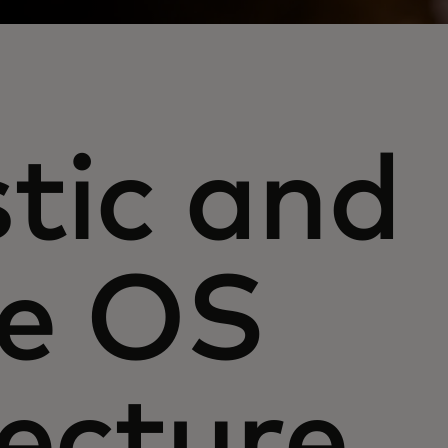
tic and
le OS
tecture