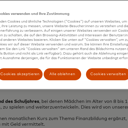
ookies verwenden und Ihre Zustimmung
den Cookies und ähnliche Technologien ("Cookies") auf unseren Websites, um 
rogramms
, ihre Leistung zu messen, unsere Website-Besucher:innen zu verstehen und di
enerfahrung zu verbessern. Auf einigen unserer Websites verwenden wir Cook
 zu schalten, die auf den Browsing-Aktivitäten und Interessen der Benutzer:in
d anderen Websites basieren. Klicken Sie unten auf "Cookies verwalten", um zu
kies wir auf dieser Website verwenden und warum. Sie können Ihre Einstellung
dem Sie den Link "Cookies verwalten" am unteren Rand des Bildschirms nutzen (
s Button und nicht als Link verfügbar). Dazu gehört auch die Ablehnung einiger 
t Ausnahme derjenigen, die für das Funktionieren der Website unbedingt erford
ten:
kreich, Spanien
Cookies akzeptieren
Alle ablehnen
Cookies verwalten
ben
d des Schuljahres
, bei denen Mädchen im Alter von 8 bis 1
n, zu spielen und weiterzuentwickeln. Dies wird von unse
inen monatlichen Kurs zum Thema Finanzbildung ergänzt, 
it Geld vermittelt.