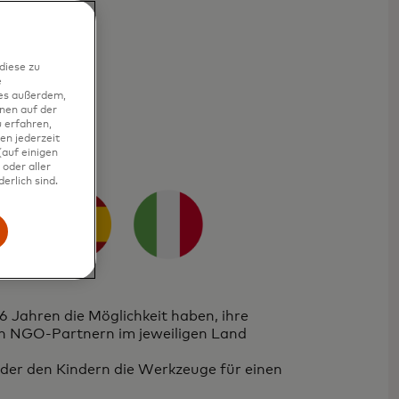
diese zu
e
ies außerdem,
nen auf der
 erfahren,
en jederzeit
auf einigen
oder aller
erlich sind.
6 Jahren die Möglichkeit haben, ihre
ren NGO-Partnern im jeweiligen Land
der den Kindern die Werkzeuge für einen