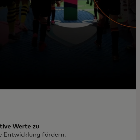
tive Werte zu
he Entwicklung fördern.