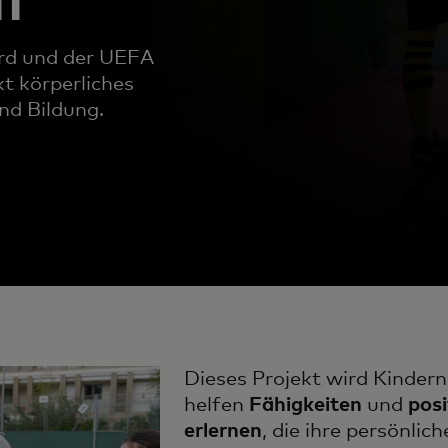
card und der UEFA
t körperliches
nd Bildung.
Dieses Projekt wird Kindern
helfen
Fähigkeiten
und
posi
erlernen
, die ihre persönlic