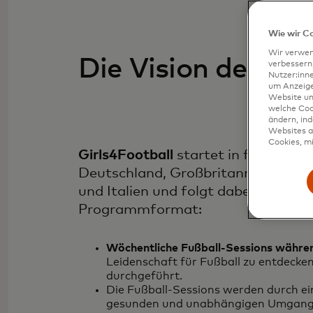
Wie wir C
Wir verwen
Die Vision des P
verbessern
Nutzer:inn
um Anzeigen
Website un
welche Coo
ändern, in
Websites al
Cookies, mi
Girls4Football
startet in fünf Märk
Deutschland, Großbritannien, Fran
und Italien und folgt dabei demsel
Programmformat:
Wöchentliche Fußball-Sessions währen
Leidenschaft für Fußball zu entdecke
durchgeführt.
Die Fußball-Sessions werden durch e
gesunden und unabhängigen Umgang m