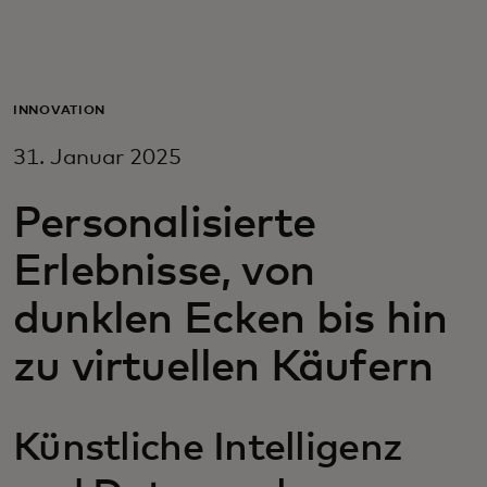
Für Sie
Für Unternehmen
INNOVATION
31. Januar 2025
Für die Welt
Personalisierte
Für Innovatoren
Erlebnisse, von
dunklen Ecken bis hin
Neuigkeiten und Trends
zu virtuellen Käufern
Künstliche Intelligenz