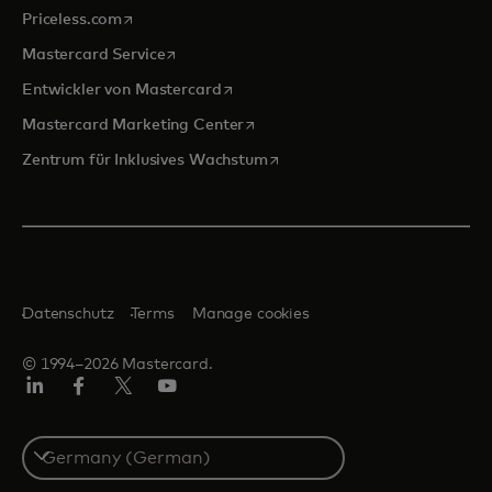
wird in einer neuen Registerkarte geöffnet
Priceless.com
wird in einer neuen Registerkarte geöffnet
Mastercard Service
wird in einer neuen Registerkarte ge
Entwickler von Mastercard
wird in einer neuen Registerkarte
Mastercard Marketing Center
wird in einer neuen Registerka
Zentrum für Inklusives Wachstum
Datenschutz
Terms
Manage cookies
© 1994–2026 Mastercard.
Linkedin
Facebook
Twitter/X
Youtube
Select
a
country