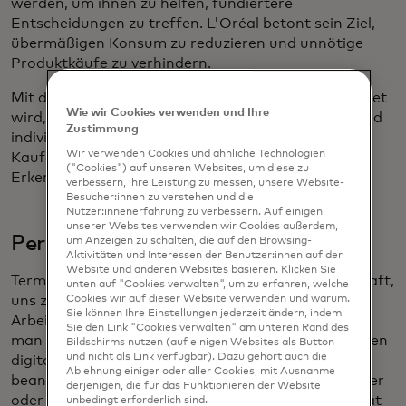
werden, um ihnen zu helfen, fundiertere
Entscheidungen zu treffen. L'Oréal betont sein Ziel,
übermäßigen Konsum zu reduzieren und unnötige
Produktkäufe zu verhindern.
Mit diesem neuen Gerät, das derzeit in Asien getestet
Wie wir Cookies verwenden und Ihre
wird, setzt die Schönheitsindustrie auf präzisere und
Zustimmung
individuellere Produkte und fördert intelligentere
Wir verwenden Cookies und ähnliche Technologien
Kaufentscheidungen, die auf wissenschaftlichen
("Cookies") auf unseren Websites, um diese zu
Erkenntnissen und nicht auf Trends basieren.
verbessern, ihre Leistung zu messen, unsere Website-
Besucher:innen zu verstehen und die
Nutzer:innenerfahrung zu verbessern. Auf einigen
unserer Websites verwenden wir Cookies außerdem,
Persönliche Assistenten für alle
um Anzeigen zu schalten, die auf den Browsing-
Aktivitäten und Interessen der Benutzer:innen auf der
Website und anderen Websites basieren. Klicken Sie
Termine und Fristen haben die besondere Eigenschaft,
unten auf "Cookies verwalten", um zu erfahren, welche
Cookies wir auf dieser Website verwenden und warum.
uns zu überraschen. Von Besprechungen am
Sie können Ihre Einstellungen jederzeit ändern, indem
Arbeitsplatz bis hin zu persönlichen Erinnerungen –
Sie den Link "Cookies verwalten" am unteren Rand des
man verliert leicht den Überblick. Siri und Alexa haben
Bildschirms nutzen (auf einigen Websites als Button
und nicht als Link verfügbar). Dazu gehört auch die
digitale Assistenten populär gemacht und
Ablehnung einiger oder aller Cookies, mit Ausnahme
beantworten unsere alltäglichen Fragen zum Wetter
derjenigen, die für das Funktionieren der Website
oder zu den neuesten Nachrichten. Mit ChatGPT hat
unbedingt erforderlich sind.